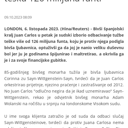
09.10.2023 08:09
LONDON, 6. listopada 2023. (Hina/Reuters) - Bivši španjolski
kralj Juan Carlos u petak je sudski izborio odbacivanje tužbe
teške više od 126 milijuna funta, koju je protiv njega podigla
bivša ljubavnica, optuživši ga da joj je nanio veliku duševnu
bol jer ju je godinama špijunirao i maltretirao, a okrivila ga
je i za svoje financijske gubitke.
85-godišnjeg bivšeg monarha tužila je bivša ljubavnica
Corinna zu Sayn-Wittgenstein-Sayn, tvrdeći da je Juan Carlos
orkestrirao prijetnje, njezino praćenje i zastrašivanje od 2012.
No Juan Carlos "odlučno negira da je ikad uznemiravao" Sayn-
Wittgenstein, rekao je odvjetnik bivšeg monarha Adam
Wolanski na ročištu u srpnju na londonskome Visokom sudu.
U ime svoga klijenta zatražio je od suda da odbaci slučaj
Sayn-Wittgensteinove, tvrdeći da protiv Juana Carlosa nema