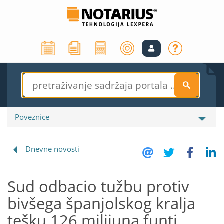
S
Poveznice
Dnevne novosti
Sud odbacio tužbu protiv
bivšega španjolskog kralja
tešku 126 milijuna funti