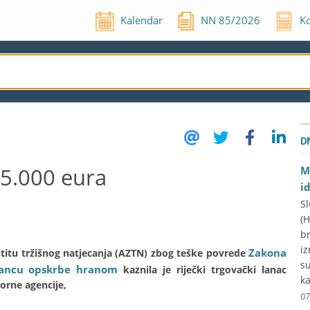
Kalendar
NN
85
/
2026
Ko
D
15.000 eura
M
i
Sl
(
br
iz
Zakona
aštitu tržišnog natjecanja (AZTN) zbog teške povrede
su
 lancu opskrbe hranom
kaznila je riječki trgovački lanac
ka
torne agencije,
07