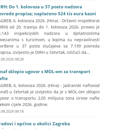
IRH: Do 1. kolovoza u 37 posto nadzora
ovrede propisa; naplaćeno 524 tis eura kazni
GREB, 6. kolovoza 2026. (Hina) - Državni inspektorat
IRH) od 20. travnja do 1. kolovoza 2026. proveo je
3.143 inspekcijskih nadzora u djelatnostima
ovezanima s turizmom, u kojima su nepravilnosti
tvrđene u 37 posto slučajeva sa 7.199 povreda
opisa, izvijestio je DIRH u četvrtak, ističući da...
.08.2026 08:28
anaf sklopio ugovor s MOL-om za transport
afte
GREB, 6. kolovoza 2026. (Hina) - Jadranski naftovod
anaf) u četvrtak je izvijestio da je s MOL-om sklopio
govor o transportu 2,05 milijuna tona sirove nafte
jekom cijele 2026. godine.
.08.2026 08:18
radovi i općine u okolici Zagreba