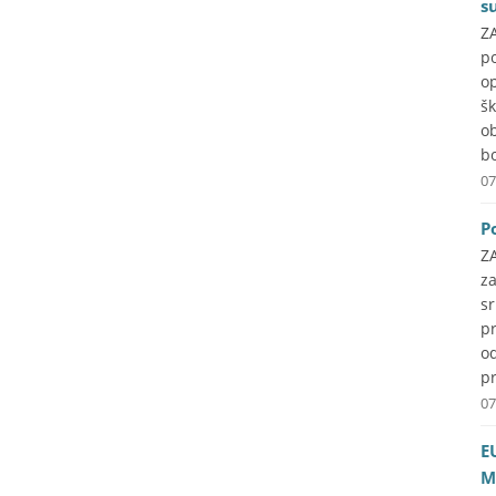
s
ZA
p
o
š
o
b
07
P
Z
z
s
pr
o
pr
07
E
M