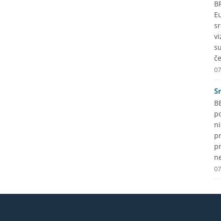
B
Eu
s
vi
s
če
07
S
B
p
ni
p
pr
ne
07