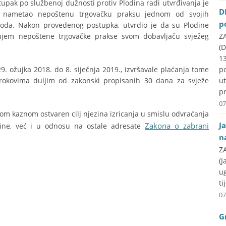
stupak po službenoj dužnosti protiv Plodina radi utvrđivanja je
D
ge nametao nepoštenu trgovačku praksu jednom od svojih
p
voda. Nakon provedenog postupka, utvrdio je da su Plodine
anjem nepoštene trgovačke prakse svom dobavljaču svježeg
ZA
(D
1
9. ožujka 2018. do 8. siječnja 2019., izvršavale plaćanja tome
p
 rokovima duljim od zakonski propisanih 30 dana za svježe
u
pr
07
m kaznom ostvaren cilj njezina izricanja u smislu odvraćanja
J
Zakona o zabrani
ne, već i u odnosu na ostale adresate
n
ZA
(J
u
ti
07
G