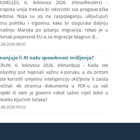
RUXELLES, 6. kolovoza 2026. (Hina/Reuters) -
ropska unija trebala bi iskoristiti sva pregovaračka
redstva ?koja su joj na raspolaganju, uključujući
znu politiku i trgovinu, kako bi osigurala daljnju
uradnju Maroka po pitanju migracija, rekao je u
tvrtak povjerenik EU-a za migracije Magnus B...
.08.2026 08:05
manjuje li AI našu sposobnost mišljenja?
ERLIN, 6. kolovoza 2026. (Hina/dpa) - Kada ste
osljednji put napisali važnu e-poruku, a da pritom
ste koristili umjetnu inteligenciju (AI)?Jeste li zaista
ročitali 46 stranica dokumenta u PDF-u za vaš
ojekt ili vam je govorni robot sažeo cijeli tekst u
koliko ključnih točaka?
.08.2026 08:02