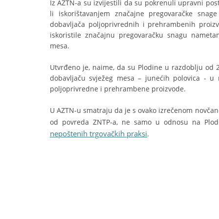
Iz AZTN-a su izvijestili da su pokrenuli upravni po
li iskorištavanjem značajne pregovaračke sna
dobavljača poljoprivrednih i prehrambenih proiz
iskoristile značajnu pregovaračku snagu namet
mesa.
Utvrđeno je, naime, da su Plodine u razdoblju od 2
dobavljaču svježeg mesa – junećih polovica - u
poljoprivredne i prehrambene proizvode.
U AZTN-u smatraju da je s ovako izrečenom novčano
od povreda ZNTP-a, ne samo u odnosu na Plodi
nepoštenih trgovačkih praksi
.