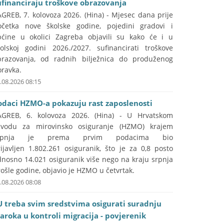
ufinanciraju troškove obrazovanja
GREB, 7. kolovoza 2026. (Hina) - Mjesec dana prije
očetka nove školske godine, pojedini gradovi i
pćine u okolici Zagreba objavili su kako će i u
kolskoj godini 2026./2027. sufinancirati troškove
brazovanja, od radnih bilježnica do produženog
oravka.
.08.2026 08:15
odaci HZMO-a pokazuju rast zaposlenosti
AGREB, 6. kolovoza 2026. (Hina) - U Hrvatskom
avodu za mirovinsko osiguranje (HZMO) krajem
rpnja je prema prvim podacima bio
ijavljen 1.802.261 osiguranik, što je za 0,8 posto
dnosno 14.021 osiguranik više nego na kraju srpnja
ošle godine, objavio je HZMO u četvrtak.
.08.2026 08:08
U treba svim sredstvima osigurati suradnju
aroka u kontroli migracija - povjerenik