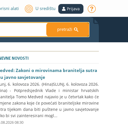
risni alati
U središtu
Prijava
pretraži
S
NEVNE NOVOSTI
edved: Zakoni o mirovinama branitelja sutra
du javno savjetovanje
unj, 6. kolovoza 2026. (Hina)SLUNJ, 6. kolovoza 2026.
Hina) - Potpredsjednik Vlade i ministar hrvatskih
anitelja Tomo Medved najavio je u četvrtak kako će
mjene zakona koje će povećati braniteljske mirovine
tra tijekom dana biti puštene u javno savjetovanje
ko bi svi zainteresirani mogl...
.08.2026 08:30