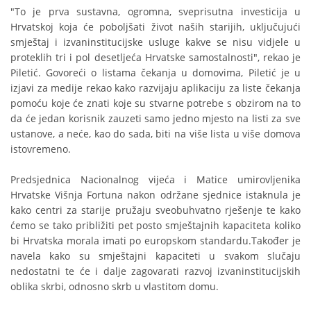
"To je prva sustavna, ogromna, sveprisutna investicija u
Hrvatskoj koja će poboljšati život naših starijih, uključujući
smještaj i izvaninstitucijske usluge kakve se nisu vidjele u
proteklih tri i pol desetljeća Hrvatske samostalnosti", rekao je
Piletić. Govoreći o listama čekanja u domovima, Piletić je u
izjavi za medije rekao kako razvijaju aplikaciju za liste čekanja
pomoću koje će znati koje su stvarne potrebe s obzirom na to
da će jedan korisnik zauzeti samo jedno mjesto na listi za sve
ustanove, a neće, kao do sada, biti na više lista u više domova
istovremeno.
Predsjednica Nacionalnog vijeća i Matice umirovljenika
Hrvatske Višnja Fortuna nakon održane sjednice istaknula je
kako centri za starije pružaju sveobuhvatno rješenje te kako
ćemo se tako približiti pet posto smještajnih kapaciteta koliko
bi Hrvatska morala imati po europskom standardu.Također je
navela kako su smještajni kapaciteti u svakom slučaju
nedostatni te će i dalje zagovarati razvoj izvaninstitucijskih
oblika skrbi, odnosno skrb u vlastitom domu.