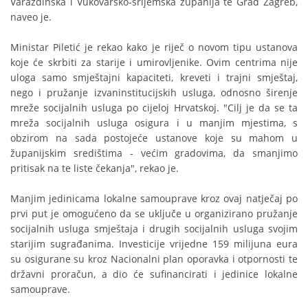
Varaždinska i Vukovarsko-srijemska županija te Grad Zagreb,
naveo je.
Ministar Piletić je rekao kako je riječ o novom tipu ustanova
koje će skrbiti za starije i umirovljenike. Ovim centrima nije
uloga samo smještajni kapaciteti, kreveti i trajni smještaj,
nego i pružanje izvaninstitucijskih usluga, odnosno širenje
mreže socijalnih usluga po cijeloj Hrvatskoj. "Cilj je da se ta
mreža socijalnih usluga osigura i u manjim mjestima, s
obzirom na sada postojeće ustanove koje su mahom u
županijskim središtima - većim gradovima, da smanjimo
pritisak na te liste čekanja", rekao je.
Manjim jedinicama lokalne samouprave kroz ovaj natječaj po
prvi put je omogućeno da se uključe u organizirano pružanje
socijalnih usluga smještaja i drugih socijalnih usluga svojim
starijim sugrađanima. Investicije vrijedne 159 milijuna eura
su osigurane su kroz Nacionalni plan oporavka i otpornosti te
državni proračun, a dio će sufinancirati i jedinice lokalne
samouprave.