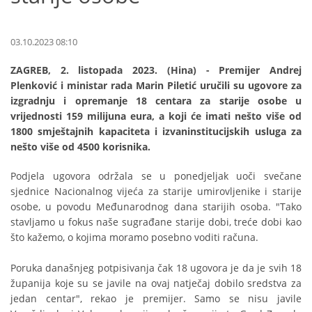
03.10.2023 08:10
ZAGREB, 2. listopada 2023. (Hina) - Premijer Andrej
Plenković i ministar rada Marin Piletić uručili su ugovore za
izgradnju i opremanje 18 centara za starije osobe u
vrijednosti 159 milijuna eura, a koji će imati nešto više od
1800 smještajnih kapaciteta i izvaninstitucijskih usluga za
nešto više od 4500 korisnika.
Podjela ugovora održala se u ponedjeljak uoči svečane
sjednice Nacionalnog vijeća za starije umirovljenike i starije
osobe, u povodu Međunarodnog dana starijih osoba. "Tako
stavljamo u fokus naše sugrađane starije dobi, treće dobi kao
što kažemo, o kojima moramo posebno voditi računa.
Poruka današnjeg potpisivanja čak 18 ugovora je da je svih 18
županija koje su se javile na ovaj natječaj dobilo sredstva za
jedan centar", rekao je premijer. Samo se nisu javile