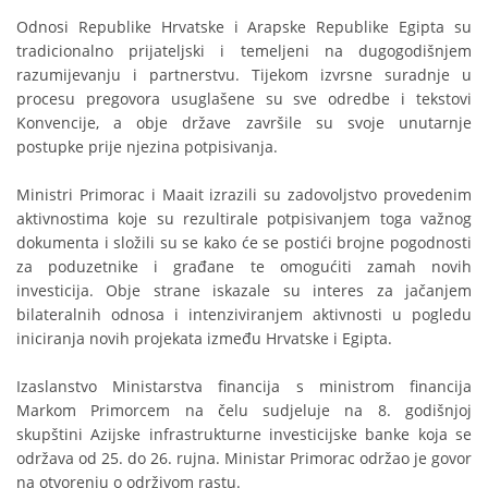
Odnosi Republike Hrvatske i Arapske Republike Egipta su
tradicionalno prijateljski i temeljeni na dugogodišnjem
razumijevanju i partnerstvu. Tijekom izvrsne suradnje u
procesu pregovora usuglašene su sve odredbe i tekstovi
Konvencije, a obje države završile su svoje unutarnje
postupke prije njezina potpisivanja.
Ministri Primorac i Maait izrazili su zadovoljstvo provedenim
aktivnostima koje su rezultirale potpisivanjem toga važnog
dokumenta i složili su se kako će se postići brojne pogodnosti
za poduzetnike i građane te omogućiti zamah novih
investicija. Obje strane iskazale su interes za jačanjem
bilateralnih odnosa i intenziviranjem aktivnosti u pogledu
iniciranja novih projekata između Hrvatske i Egipta.
Izaslanstvo Ministarstva financija s ministrom financija
Markom Primorcem na čelu sudjeluje na 8. godišnjoj
skupštini Azijske infrastrukturne investicijske banke koja se
održava od 25. do 26. rujna. Ministar Primorac održao je govor
na otvorenju o održivom rastu.