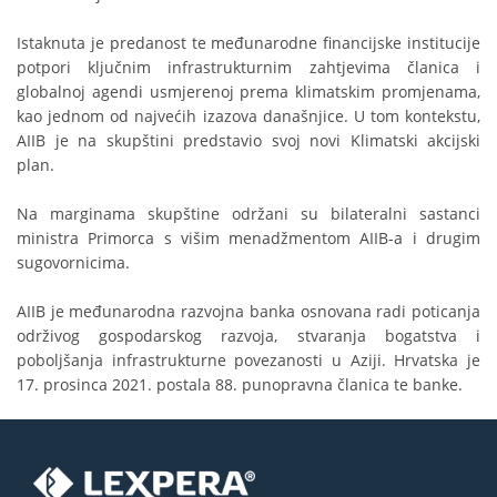
Istaknuta je predanost te međunarodne financijske institucije
potpori ključnim infrastrukturnim zahtjevima članica i
globalnoj agendi usmjerenoj prema klimatskim promjenama,
kao jednom od najvećih izazova današnjice. U tom kontekstu,
AIIB je na skupštini predstavio svoj novi Klimatski akcijski
plan.
Na marginama skupštine održani su bilateralni sastanci
ministra Primorca s višim menadžmentom AIIB-a i drugim
sugovornicima.
AIIB je međunarodna razvojna banka osnovana radi poticanja
održivog gospodarskog razvoja, stvaranja bogatstva i
poboljšanja infrastrukturne povezanosti u Aziji. Hrvatska je
17. prosinca 2021. postala 88. punopravna članica te banke.