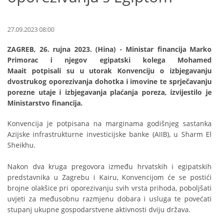
27.09.2023 08:00
ZAGREB, 26. rujna 2023. (Hina) - Ministar financija Marko
Primorac i njegov egipatski kolega Mohamed
Maait potpisali su u utorak Konvenciju o izbjegavanju
dvostrukog oporezivanja dohotka i imovine te sprječavanju
porezne utaje i izbjegavanja plaćanja poreza, izvijestilo je
Ministarstvo financija.
Konvencija je potpisana na marginama godišnjeg sastanka
Azijske infrastrukturne investicijske banke (AIIB), u Sharm El
Sheikhu.
Nakon dva kruga pregovora između hrvatskih i egipatskih
predstavnika u Zagrebu i Kairu, Konvencijom će se postići
brojne olakšice pri oporezivanju svih vrsta prihoda, poboljšati
uvjeti za međusobnu razmjenu dobara i usluga te povećati
stupanj ukupne gospodarstvene aktivnosti dviju država.