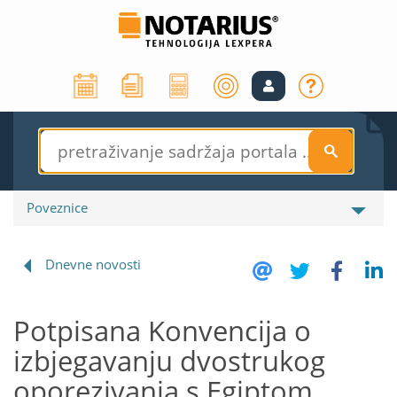
S
Poveznice
Dnevne novosti
Potpisana Konvencija o
izbjegavanju dvostrukog
oporezivanja s Egiptom