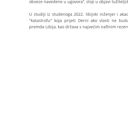
obveze navedene u ugovora”, stoji u objavi tužiteljs
U studiji iz studenoga 2022. libijski inženjer i a
"katastrofu" koja prijeti Derni ako vlasti ne b
premda Libija, kao država s najvećim naftnim rezer