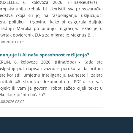
RUXELLES, 6. kolovoza 2026. (Hina/Reuters) -
ropska unija trebala bi iskoristiti sva pregovaračka
redstva ?koja su joj na raspolaganju, uključujući
znu politiku i trgovinu, kako bi osigurala daljnju
uradnju Maroka po pitanju migracija, rekao je u
tvrtak povjerenik EU-a za migracije Magnus B...
.08.2026 08:05
manjuje li AI našu sposobnost mišljenja?
ERLIN, 6. kolovoza 2026. (Hina/dpa) - Kada ste
osljednji put napisali važnu e-poruku, a da pritom
ste koristili umjetnu inteligenciju (AI)?Jeste li zaista
ročitali 46 stranica dokumenta u PDF-u za vaš
ojekt ili vam je govorni robot sažeo cijeli tekst u
koliko ključnih točaka?
.08.2026 08:02