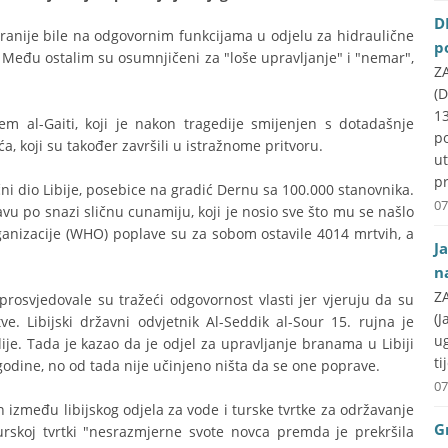
D
 ranije bile na odgovornim funkcijama u odjelu za hidraulične
p
i. Među ostalim su osumnjičeni za "loše upravljanje" i "nemar",
ZA
(D
1
 al-Gaiti, koji je nakon tragedije smijenjen s dotadašnje
p
a, koji su također završili u istražnome pritvoru.
u
pr
čni dio Libije, posebice na gradić Dernu sa 100.000 stanovnika.
07
avu po snazi sličnu cunamiju, koji je nosio sve što mu se našlo
anizacije (WHO) poplave su za sobom ostavile 4014 mrtvih, a
J
n
ZA
prosvjedovale su tražeći odgovornost vlasti jer vjeruju da su
(J
e. Libijski državni odvjetnik Al-Seddik al-Sour 15. rujna je
u
dije. Tada je kazao da je odjel za upravljanje branama u Libiji
ti
godine, no od tada nije učinjeno ništa da se one poprave.
07
 između libijskog odjela za vode i turske tvrtke za održavanje
G
urskoj tvrtki "nesrazmjerne svote novca premda je prekršila