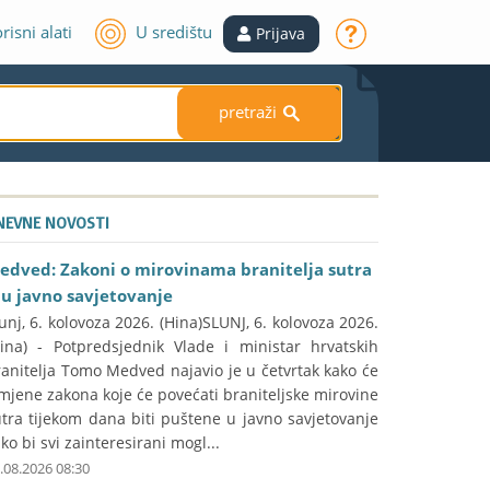
risni alati
U središtu
Prijava
pretraži
S
NEVNE NOVOSTI
edved: Zakoni o mirovinama branitelja sutra
du javno savjetovanje
unj, 6. kolovoza 2026. (Hina)SLUNJ, 6. kolovoza 2026.
Hina) - Potpredsjednik Vlade i ministar hrvatskih
anitelja Tomo Medved najavio je u četvrtak kako će
mjene zakona koje će povećati braniteljske mirovine
tra tijekom dana biti puštene u javno savjetovanje
ko bi svi zainteresirani mogl...
.08.2026 08:30