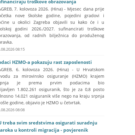
ufinanciraju troškove obrazovanja
GREB, 7. kolovoza 2026. (Hina) - Mjesec dana prije
očetka nove školske godine, pojedini gradovi i
pćine u okolici Zagreba objavili su kako će i u
kolskoj godini 2026./2027. sufinancirati troškove
brazovanja, od radnih bilježnica do produženog
oravka.
.08.2026 08:15
odaci HZMO-a pokazuju rast zaposlenosti
AGREB, 6. kolovoza 2026. (Hina) - U Hrvatskom
avodu za mirovinsko osiguranje (HZMO) krajem
rpnja je prema prvim podacima bio
ijavljen 1.802.261 osiguranik, što je za 0,8 posto
dnosno 14.021 osiguranik više nego na kraju srpnja
ošle godine, objavio je HZMO u četvrtak.
.08.2026 08:08
U treba svim sredstvima osigurati suradnju
aroka u kontroli migracija - povjerenik