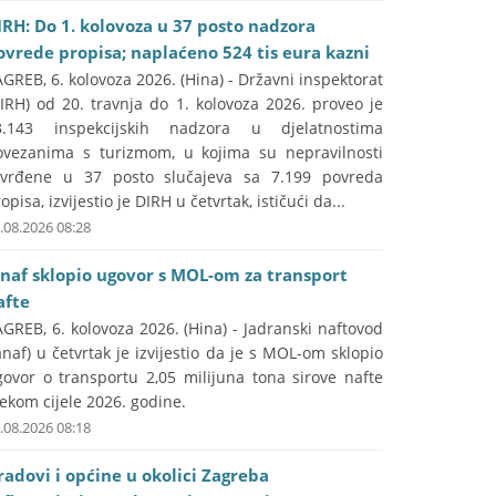
IRH: Do 1. kolovoza u 37 posto nadzora
ovrede propisa; naplaćeno 524 tis eura kazni
GREB, 6. kolovoza 2026. (Hina) - Državni inspektorat
IRH) od 20. travnja do 1. kolovoza 2026. proveo je
3.143 inspekcijskih nadzora u djelatnostima
ovezanima s turizmom, u kojima su nepravilnosti
tvrđene u 37 posto slučajeva sa 7.199 povreda
opisa, izvijestio je DIRH u četvrtak, ističući da...
.08.2026 08:28
anaf sklopio ugovor s MOL-om za transport
afte
GREB, 6. kolovoza 2026. (Hina) - Jadranski naftovod
anaf) u četvrtak je izvijestio da je s MOL-om sklopio
govor o transportu 2,05 milijuna tona sirove nafte
jekom cijele 2026. godine.
.08.2026 08:18
radovi i općine u okolici Zagreba