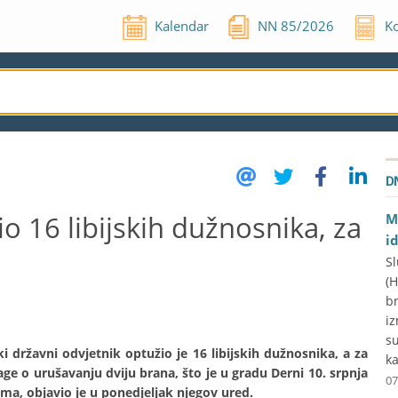
Kalendar
NN
85
/
2026
Ko
D
o 16 libijskih dužnosnika, za
M
i
Sl
(
br
iz
su
ski državni odvjetnik optužio je 16 libijskih dužnosnika, a za
ka
rage o urušavanju dviju brana, što je u gradu Derni 10. srpnja
07
ma, objavio je u ponedjeljak njegov ured.