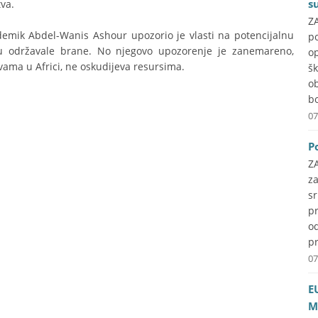
s
tva.
ZA
kademik Abdel-Wanis Ashour upozorio je vlasti na potencijalnu
p
udu održavale brane. No njegovo upozorenje je zanemareno,
o
vama u Africi, ne oskudijeva resursima.
š
o
b
07
P
Z
z
s
pr
o
pr
07
E
M