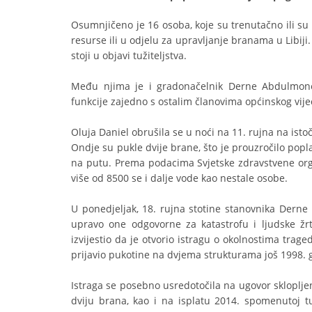
Osumnjičeno je 16 osoba, koje su trenutačno ili su
resurse ili u odjelu za upravljanje branama u Libij
stoji u objavi tužiteljstva.
Među njima je i gradonačelnik Derne Abdulmonem
funkcije zajedno s ostalim članovima općinskog vijeć
Oluja Daniel obrušila se u noći na 11. rujna na isto
Ondje su pukle dvije brane, što je prouzročilo popl
na putu. Prema podacima Svjetske zdravstvene org
više od 8500 se i dalje vode kao nestale osobe.
U ponedjeljak, 18. rujna stotine stanovnika Derne 
upravo one odgovorne za katastrofu i ljudske žrtv
izvijestio da je otvorio istragu o okolnostima trage
prijavio pukotine na dvjema strukturama još 1998. 
Istraga se posebno usredotočila na ugovor sklopljen
dviju brana, kao i na isplatu 2014. spomenutoj t