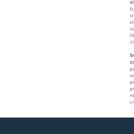
B
Eu
s
vi
s
če
07
S
B
p
ni
p
pr
ne
07