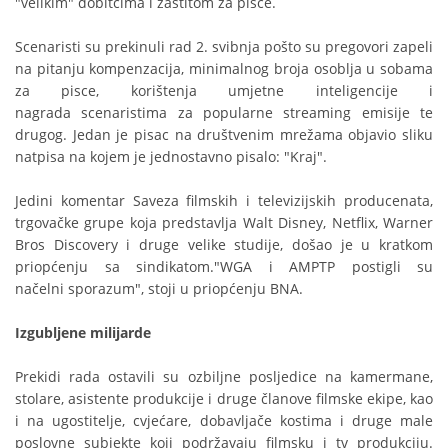
"velikim" dobitcima i zaštitom za pisce.
Scenaristi su prekinuli rad 2. svibnja pošto su pregovori zapeli
na pitanju kompenzacija, minimalnog broja osoblja u sobama
za pisce, korištenja umjetne inteligencije i
nagrada scenaristima za popularne streaming emisije te
drugog. Jedan je pisac na društvenim mrežama objavio sliku
natpisa na kojem je jednostavno pisalo: "Kraj".
Jedini komentar Saveza filmskih i televizijskih producenata,
trgovačke grupe koja predstavlja Walt Disney, Netflix, Warner
Bros Discovery i druge velike studije, došao je u kratkom
priopćenju sa sindikatom."WGA i AMPTP postigli su
načelni sporazum", stoji u priopćenju BNA.
Izgubljene milijarde
Prekidi rada ostavili su ozbiljne posljedice na kamermane,
stolare, asistente produkcije i druge članove filmske ekipe, kao
i na ugostitelje, cvjećare, dobavljače kostima i druge male
poslovne subjekte koji podržavaju filmsku i tv produkciju.