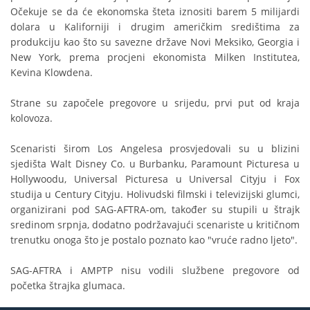
Očekuje se da će ekonomska šteta iznositi barem 5 milijardi
dolara u Kaliforniji i drugim američkim središtima za
produkciju kao što su savezne države Novi Meksiko, Georgia i
New York, prema procjeni ekonomista Milken Institutea,
Kevina Klowdena.
Strane su započele pregovore u srijedu, prvi put od kraja
kolovoza.
Scenaristi širom Los Angelesa prosvjedovali su u blizini
sjedišta Walt Disney Co. u Burbanku, Paramount Picturesa u
Hollywoodu, Universal Picturesa u Universal Cityju i Fox
studija u Century Cityju. Holivudski filmski i televizijski glumci,
organizirani pod SAG-AFTRA-om, također su stupili u štrajk
sredinom srpnja, dodatno podržavajući scenariste u kritičnom
trenutku onoga što je postalo poznato kao "vruće radno ljeto".
SAG-AFTRA i AMPTP nisu vodili službene pregovore od
početka štrajka glumaca.