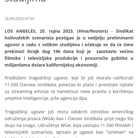
26.09.2023 07:55
LOS ANGELES, 25. rujna 2023. (Hina/Reuters) - Sindikat
holivudskih scenarista postigao je u nedjelju preliminarni
ugovor o radu s velikim studijima i očekuje se da će time
prekinuti štrajk dug 146 dana koji je zaustavio većinu
filmske i televizijske produkcije i prouzročio gubitke u
milijardama dolara kalifornijskoj ekonomiji.
Predloženi trogodišnji ugovor, koji bi još moralo ratificirati
11.500 članova sindikata, povećao bi plaće i preostale isplate
za streaming emisije te nametnuo nova pravila o korištenju
umjetne inteligencije, piše agencija dpa.
Trogodišnji ugovor još mora odobriti čelništvo Američkog
udruženja pisaca (WGA) kao i članovi sindikata prije nego što
stupi na snagu. Udruženje WGA, koja zastupa 11.500 filmskih i
televizijskih scenarista, opisalo je ugovor kao "izniman" sa