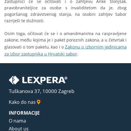
Zastupnici će se očitovati i o zahtjevu Anke Slonjšak,
pravobraniteljice za osobe s invaliditetom da je, zbog
pogoršanog zdravstvenog stanja, na osobni zahtjev Sabor
razriješi te dužnosti.
Osim toga, očitovat će se i o amandmanima na raspravljene
zakone, među kojima je i paket poreznih zakona, a u četvrtak i
Zakonu o izbornim jedinicama
glasovati o tom paketu, kao i o
za izbor zastupnika u Hrvatski sabor
.
Tuškanova 37, 10000 Zagreb
Kako do nas
INFORMACIJE
O nama
About us