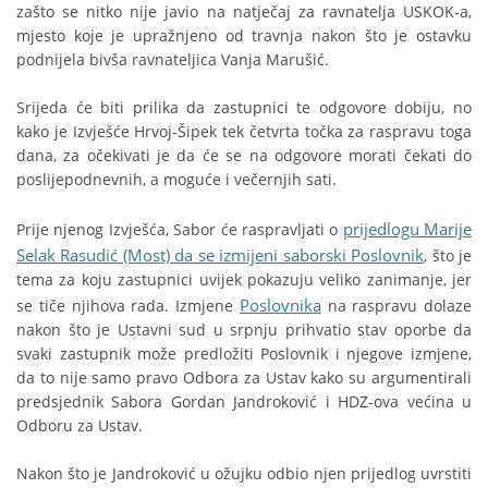
zašto se nitko nije javio na natječaj za ravnatelja USKOK-a,
mjesto koje je upražnjeno od travnja nakon što je ostavku
podnijela bivša ravnateljica Vanja Marušić.
Srijeda će biti prilika da zastupnici te odgovore dobiju, no
kako je Izvješće Hrvoj-Šipek tek četvrta točka za raspravu toga
dana, za očekivati je da će se na odgovore morati čekati do
poslijepodnevnih, a moguće i večernjih sati.
prijedlogu Marije
Prije njenog Izvješća, Sabor će raspravljati o
Selak Rasudić (Most) da se izmijeni saborski Poslovnik
, što je
tema za koju zastupnici uvijek pokazuju veliko zanimanje, jer
Poslovnika
se tiče njihova rada. Izmjene
na raspravu dolaze
nakon što je Ustavni sud u srpnju prihvatio stav oporbe da
svaki zastupnik može predložiti Poslovnik i njegove izmjene,
da to nije samo pravo Odbora za Ustav kako su argumentirali
predsjednik Sabora Gordan Jandroković i HDZ-ova većina u
Odboru za Ustav.
Nakon što je Jandroković u ožujku odbio njen prijedlog uvrstiti