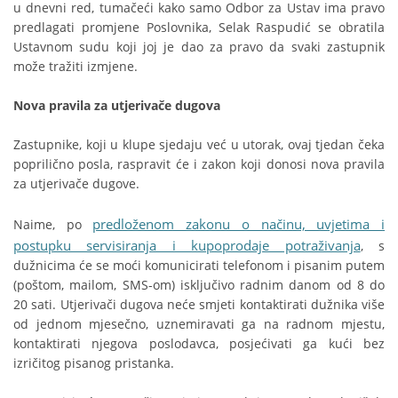
u dnevni red, tumačeći kako samo Odbor za Ustav ima pravo
predlagati promjene Poslovnika, Selak Raspudić se obratila
Ustavnom sudu koji joj je dao za pravo da svaki zastupnik
može tražiti izmjene.
Nova pravila za utjerivače dugova
Zastupnike, koji u klupe sjedaju već u utorak, ovaj tjedan čeka
poprilično posla, raspravit će i zakon koji donosi nova pravila
za utjerivače dugove.
predloženom zakonu o načinu, uvjetima i
Naime, po
postupku servisiranja i kupoprodaje potraživanja
, s
dužnicima će se moći komunicirati telefonom i pisanim putem
(poštom, mailom, SMS-om) isključivo radnim danom od 8 do
20 sati. Utjerivači dugova neće smjeti kontaktirati dužnika više
od jednom mjesečno, uznemiravati ga na radnom mjestu,
kontaktirati njegova poslodavca, posjećivati ga kući bez
izričitog pisanog pristanka.