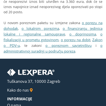
će neoporezivi iznos biti utvrđen na 3.360 eura, dok će se
iznos napojnice iznad neoporezivog djela oporezivati po stopi
od 20 posto.
o porezu na
U novom poreznom paketu su izmjene zakona
dohodak
o lokalnim porezima
o financiranju jedinica
,
,
lokalne i regionalne samouprave
o doprinosima
o
,
,
fiskalizaciji u prometu gotovinom
o porezu na dobit
Zakon
,
,
o PDV-u
o poreznom savjetništvu
o
, te zakoni
i
administrativnoj suradnji u području poreza
.
Tuškanova 37, 10000 Zagreb
Kako do nas
INFORMACIJE
O nama