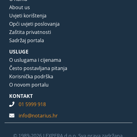
About us
Uvjeti korištenja
Opći uvjeti poslovanja
Zaštita privatnosti
Sadržaj portala
USLUGE
O uslugama i cijenama
Često postavljana pitanja
Korisnička podrška
O novom portalu
KONTAKT
01 5999 918
info@notarius.hr
© 1989-2026 LEXPERA d.o.o. Sva prava zadržana.