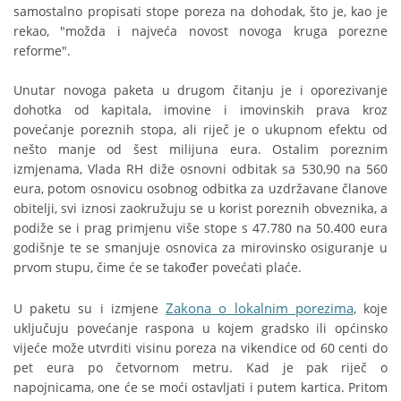
samostalno propisati stope poreza na dohodak, što je, kao je
rekao, "možda i najveća novost novoga kruga porezne
reforme".
Unutar novoga paketa u drugom čitanju je i oporezivanje
dohotka od kapitala, imovine i imovinskih prava kroz
povećanje poreznih stopa, ali riječ je o ukupnom efektu od
nešto manje od šest milijuna eura. Ostalim poreznim
izmjenama, Vlada RH diže osnovni odbitak sa 530,90 na 560
eura, potom osnovicu osobnog odbitka za uzdržavane članove
obitelji, svi iznosi zaokružuju se u korist poreznih obveznika, a
podiže se i prag primjenu više stope s 47.780 na 50.400 eura
godišnje te se smanjuje osnovica za mirovinsko osiguranje u
prvom stupu, čime će se također povećati plaće.
Zakona o lokalnim porezima
U paketu su i izmjene
, koje
uključuju povećanje raspona u kojem gradsko ili općinsko
vijeće može utvrditi visinu poreza na vikendice od 60 centi do
pet eura po četvornom metru. Kad je pak riječ o
napojnicama, one će se moći ostavljati i putem kartica. Pritom