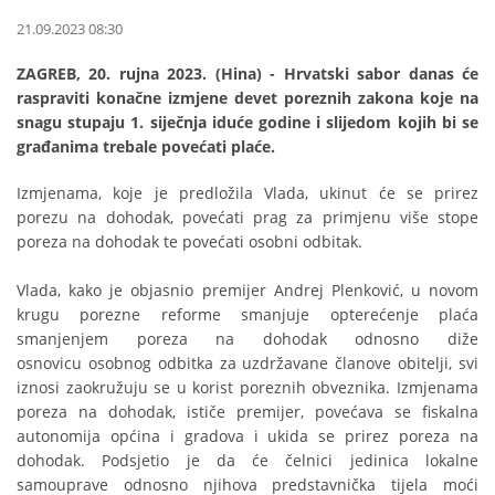
21.09.2023 08:30
ZAGREB, 20. rujna 2023. (Hina) - Hrvatski sabor danas će
raspraviti konačne izmjene devet poreznih zakona koje na
snagu stupaju 1. siječnja iduće godine i slijedom kojih bi se
građanima trebale povećati plaće.
Izmjenama, koje je predložila Vlada, ukinut će se prirez
porezu na dohodak, povećati prag za primjenu više stope
poreza na dohodak te povećati osobni odbitak.
Vlada, kako je objasnio premijer Andrej Plenković, u novom
krugu porezne reforme smanjuje opterećenje plaća
smanjenjem poreza na dohodak odnosno diže
osnovicu osobnog odbitka za uzdržavane članove obitelji, svi
iznosi zaokružuju se u korist poreznih obveznika. Izmjenama
poreza na dohodak, ističe premijer, povećava se fiskalna
autonomija općina i gradova i ukida se prirez poreza na
dohodak. Podsjetio je da će čelnici jedinica lokalne
samouprave odnosno njihova predstavnička tijela moći