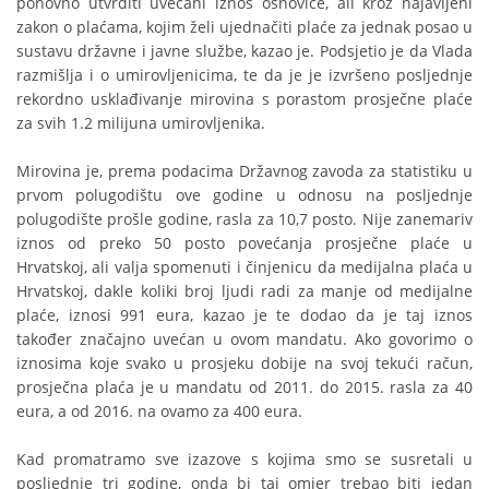
ponovno utvrditi uvećani iznos osnovice, ali kroz najavljeni
zakon o plaćama, kojim želi ujednačiti plaće za jednak posao u
sustavu državne i javne službe, kazao je. Podsjetio je da Vlada
razmišlja i o umirovljenicima, te da je je izvršeno posljednje
rekordno usklađivanje mirovina s porastom prosječne plaće
za svih 1.2 milijuna umirovljenika.
Mirovina je, prema podacima Državnog zavoda za statistiku u
prvom polugodištu ove godine u odnosu na posljednje
polugodište prošle godine, rasla za 10,7 posto. Nije zanemariv
iznos od preko 50 posto povećanja prosječne plaće u
Hrvatskoj, ali valja spomenuti i činjenicu da medijalna plaća u
Hrvatskoj, dakle koliki broj ljudi radi za manje od medijalne
plaće, iznosi 991 eura, kazao je te dodao da je taj iznos
također značajno uvećan u ovom mandatu. Ako govorimo o
iznosima koje svako u prosjeku dobije na svoj tekući račun,
prosječna plaća je u mandatu od 2011. do 2015. rasla za 40
eura, a od 2016. na ovamo za 400 eura.
Kad promatramo sve izazove s kojima smo se susretali u
posljednje tri godine, onda bi taj omjer trebao biti jedan