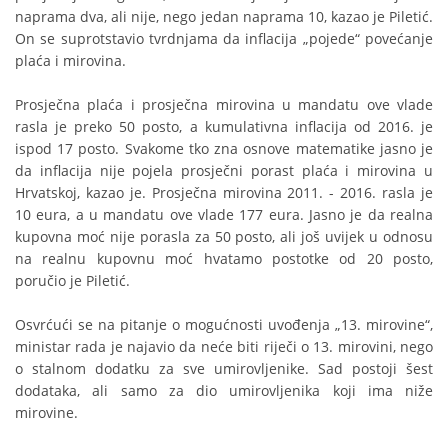
naprama dva, ali nije, nego jedan naprama 10, kazao je Piletić.
On se suprotstavio tvrdnjama da inflacija „pojede“ povećanje
plaća i mirovina.
Prosječna plaća i prosječna mirovina u mandatu ove vlade
rasla je preko 50 posto, a kumulativna inflacija od 2016. je
ispod 17 posto. Svakome tko zna osnove matematike jasno je
da inflacija nije pojela prosječni porast plaća i mirovina u
Hrvatskoj, kazao je. Prosječna mirovina 2011. - 2016. rasla je
10 eura, a u mandatu ove vlade 177 eura. Jasno je da realna
kupovna moć nije porasla za 50 posto, ali još uvijek u odnosu
na realnu kupovnu moć hvatamo postotke od 20 posto,
poručio je Piletić.
Osvrćući se na pitanje o mogućnosti uvođenja „13. mirovine“,
ministar rada je najavio da neće biti riječi o 13. mirovini, nego
o stalnom dodatku za sve umirovljenike. Sad postoji šest
dodataka, ali samo za dio umirovljenika koji ima niže
mirovine.