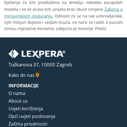
Rješenje će biti predloženo na temelju nekoliko europskih
Zakona o
modela i to će pravo biti unijeto kroz iduće izmjene
mirovinskom osiguranju
. Odnosit će se na sve umirovljenike,
njih milijun dvjesto i sedam tisuća, no neće se raditi o punom
iznosu mjesečne mirovine, zaključio je ministar Piletić.
Tuškanova 37, 10000 Zagreb
Kako do nas
INFORMACIJE
O nama
About us
Uvjeti korištenja
Opći uvjeti poslovanja
Zaštita privatnosti