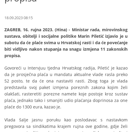
18.09.2023 08:15
ZAGREB, 16. rujna 2023. (Hina) - Ministar rada, mirovinskog
sustava, obitelji i socijalne politike Marin Piletić izjavio je u
subotu da će plaće svima u Hrvatskoj rasti i da će povećanje
biti vidljivo nakon stupanja na snagu izmjena 11 zakonskih
propisa.
Govoreći u Intervjuu tjedna Hrvatskog radija, Piletić je kazao
da je prosječna plaća u mandatu aktualne vlade rasla preko
52 posto, te da će ona nastaviti rasti. Zbog toga je vlada
predstavila svoj paket izmjena poreznih zakona kojim želi
olakšati, rasteretiti porezne namete koje postoje kroz sustav
plaća, jednako tako i smanjiti udio plaćanja doprinosa za one
plaće do 1300 eura, kazao je.
Vlada šalje jasnu poruku kao poslodavac s nastavkom
pregovora sa sindikatima krajem rujna ove godine, gdje želi