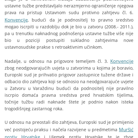
ustavne tužbe predstavljalo nerazmjerno ograničenje njegova
prava na pristup Ustavnom sudu protivno zahtjevu čl. 6.
Konvencije
, budući da je podnositelj to pravno sredstvo
mogao iscrpiti u razdoblju dok je bio u zatvoru (2008.- 2011.),
pa u trenutku naknadnog podnošenja ustavne tužbe više nije
bio u poziciji postupiti sukladno zahtjevima nove
ustavnosudske prakse s retroaktivnim učinkom.
Konvencije
Nadalje, u odnosu na prigovore temeljem čl. 3.
zbog neodgovarajućih uvjeta u zatvorima u kojima je boravio,
Europski sud je prihvatio prigovor zastupnice tužene države i
odbacio dio zahtjeva koji se odnosio na neodgovarajuće uvjete
u Zatvoru u Varaždinu budući da podnositelj nije pravilno
iscrpio domaća pravna sredstva pred hrvatskim tijelima,
točnije tužbu radi naknade štete je podnio nakon isteka
trogodišnjeg zastarnog roka.
U odnosu na preostali dio zahtjeva, Europski sud je primijenio
Muršić
već postojeću praksu i načela razvijene u predmetima
protiv Hrvatske
i Ulemek protiv Hrvatske, te je zbog