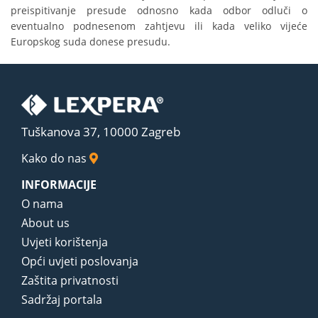
preispitivanje presude odnosno kada odbor odluči o
eventualno podnesenom zahtjevu ili kada veliko vijeće
Europskog suda donese presudu.
Tuškanova 37, 10000 Zagreb
Kako do nas
INFORMACIJE
O nama
About us
Uvjeti korištenja
Opći uvjeti poslovanja
Zaštita privatnosti
Sadržaj portala