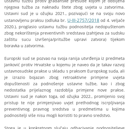
ustavnu tužbu protiv građanske presude kojom je odbijena
njegova tužba za naknadu štete zbog uvjeta u zatvorima.
Ustavni sud je u ožujku 2021., pozivajući se na svoju novo
U-III-2757/2018
ustanovljenu praksu (odluka br.
od 4. veljače
2020.), proglasio ustavnu tužbu podnositelja nedopuštenom
zbog nekorištenja preventivnih sredstava (zahtjeva za sudsku
zaštitu sucu izvršenja/pritužbe upravi zatvora) tijekom
boravka u zatvorima.
Europski sud se pozvao na svoja ranija utvrđenja iz predmeta
Janković protiv Hrvatske u kojemu je naveo da je takav razvoj
ustavnosudske prakse u skladu s praksom Europskog suda, ali
je izrazio bojazan zbog retroaktivne primjene uvjeta
dopuštenosti za podnošenje ustavne tužbe, kao i zbog
nedostatka prijelaznog razdoblja primjene nove prakse.
Ustavni sud je nakon toga, od ožujka 2022., promijenio svoj
pristup te nije primjenjivao uvjet prethodnog iscrpljivanja
preventivnog pravnog sredstva u predmetima u kojima
podnositelji više nisu mogli koristiti to pravno sredstvo.
Stoga je u konkretnom slučaju odbacivanje podnositeljeve