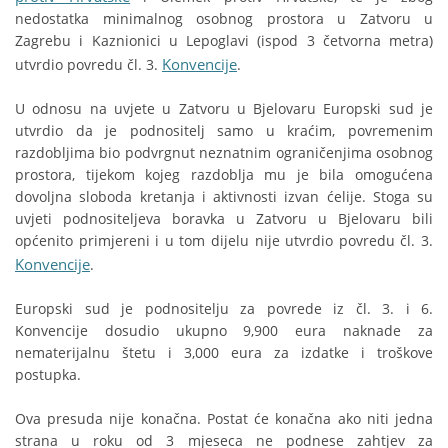
nedostatka minimalnog osobnog prostora u Zatvoru u
Zagrebu i Kaznionici u Lepoglavi (ispod 3 četvorna metra)
Konvencije
utvrdio povredu čl. 3.
.
U odnosu na uvjete u Zatvoru u Bjelovaru Europski sud je
utvrdio da je podnositelj samo u kraćim, povremenim
razdobljima bio podvrgnut neznatnim ograničenjima osobnog
prostora, tijekom kojeg razdoblja mu je bila omogućena
dovoljna sloboda kretanja i aktivnosti izvan ćelije. Stoga su
uvjeti podnositeljeva boravka u Zatvoru u Bjelovaru bili
općenito primjereni i u tom dijelu nije utvrdio povredu čl. 3.
Konvencije
.
Europski sud je podnositelju za povrede iz čl. 3. i 6.
Konvencije dosudio ukupno 9,900 eura naknade za
nematerijalnu štetu i 3,000 eura za izdatke i troškove
postupka.
Ova presuda nije konačna. Postat će konačna ako niti jedna
strana u roku od 3 mjeseca ne podnese zahtjev za