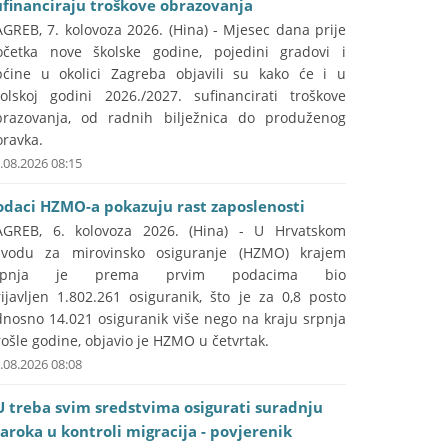
ufinanciraju troškove obrazovanja
GREB, 7. kolovoza 2026. (Hina) - Mjesec dana prije
očetka nove školske godine, pojedini gradovi i
pćine u okolici Zagreba objavili su kako će i u
kolskoj godini 2026./2027. sufinancirati troškove
brazovanja, od radnih bilježnica do produženog
oravka.
.08.2026 08:15
odaci HZMO-a pokazuju rast zaposlenosti
AGREB, 6. kolovoza 2026. (Hina) - U Hrvatskom
avodu za mirovinsko osiguranje (HZMO) krajem
rpnja je prema prvim podacima bio
ijavljen 1.802.261 osiguranik, što je za 0,8 posto
dnosno 14.021 osiguranik više nego na kraju srpnja
ošle godine, objavio je HZMO u četvrtak.
.08.2026 08:08
U treba svim sredstvima osigurati suradnju
aroka u kontroli migracija - povjerenik