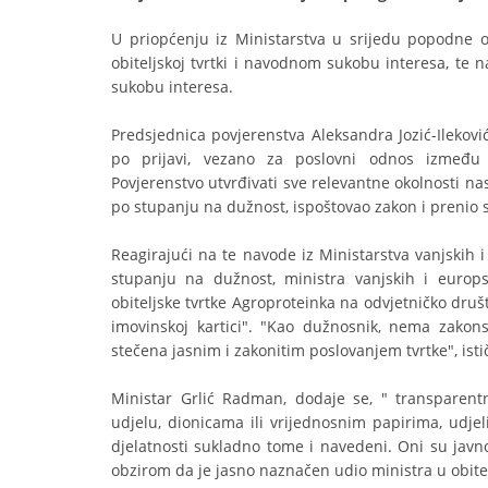
U priopćenju iz Ministarstva u srijedu popodne o
obiteljskoj tvrtki i navodnom sukobu interesa, te 
sukobu interesa.
Predsjednica povjerenstva Aleksandra Jozić-Ileković
po prijavi, vezano za poslovni odnos između 
Povjerenstvo utvrđivati sve relevantne okolnosti na
po stupanju na dužnost, ispoštovao zakon i prenio 
Reagirajući na te navode iz Ministarstva vanjskih
stupanju na dužnost, ministra vanjskih i euro
obiteljske tvrtke Agroproteinka na odvjetničko druš
imovinskoj kartici". "Kao dužnosnik, nema zakonsk
stečena jasnim i zakonitim poslovanjem tvrtke", isti
Ministar Grlić Radman, dodaje se, " transparent
udjelu, dionicama ili vrijednosnim papirima, udj
djelatnosti sukladno tome i navedeni. Oni su javno
obzirom da je jasno naznačen udio ministra u obitel