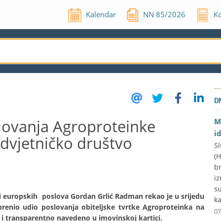
Kalendar
NN
85
/
2026
Ko
D
lovanja Agroproteinke
M
i
dvjetničko društvo
Sl
(
br
iz
su
h i europskih poslova Gordan Grlić Radman rekao je u srijedu
ka
renio udio poslovanja obiteljske tvrtke Agroproteinka na
07
o i transparentno navedeno u imovinskoj kartici.