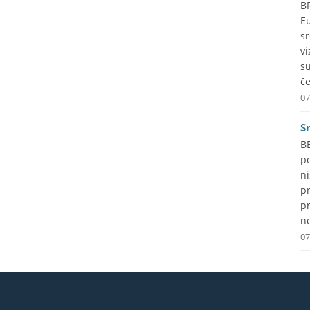
B
Eu
s
vi
s
če
07
S
B
p
ni
p
pr
ne
07