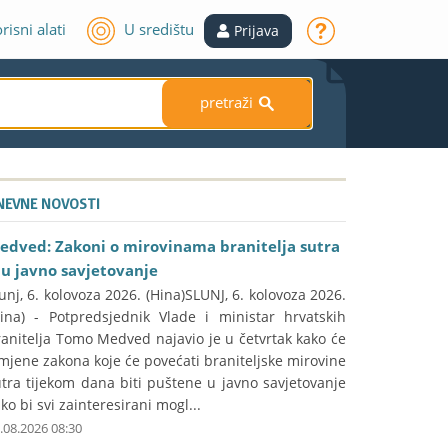
risni alati
U središtu
Prijava
pretraži
S
NEVNE NOVOSTI
edved: Zakoni o mirovinama branitelja sutra
du javno savjetovanje
unj, 6. kolovoza 2026. (Hina)SLUNJ, 6. kolovoza 2026.
Hina) - Potpredsjednik Vlade i ministar hrvatskih
anitelja Tomo Medved najavio je u četvrtak kako će
mjene zakona koje će povećati braniteljske mirovine
tra tijekom dana biti puštene u javno savjetovanje
ko bi svi zainteresirani mogl...
.08.2026 08:30