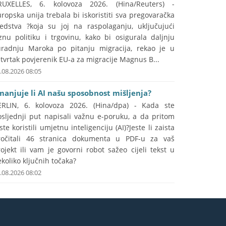
RUXELLES, 6. kolovoza 2026. (Hina/Reuters) -
ropska unija trebala bi iskoristiti sva pregovaračka
redstva ?koja su joj na raspolaganju, uključujući
znu politiku i trgovinu, kako bi osigurala daljnju
uradnju Maroka po pitanju migracija, rekao je u
tvrtak povjerenik EU-a za migracije Magnus B...
.08.2026 08:05
manjuje li AI našu sposobnost mišljenja?
ERLIN, 6. kolovoza 2026. (Hina/dpa) - Kada ste
osljednji put napisali važnu e-poruku, a da pritom
ste koristili umjetnu inteligenciju (AI)?Jeste li zaista
ročitali 46 stranica dokumenta u PDF-u za vaš
ojekt ili vam je govorni robot sažeo cijeli tekst u
koliko ključnih točaka?
.08.2026 08:02