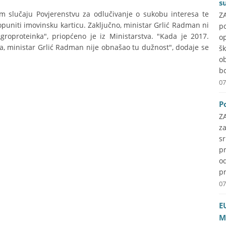
s
m slučaju Povjerenstvu za odlučivanje o sukobu interesa te
ZA
opuniti imovinsku karticu. Zaključno, ministar Grlić Radman ni
p
groproteinka", priopćeno je iz Ministarstva. "Kada je 2017.
o
ka, ministar Grlić Radman nije obnašao tu dužnost", dodaje se
š
o
b
07
P
Z
z
s
pr
o
pr
07
E
M