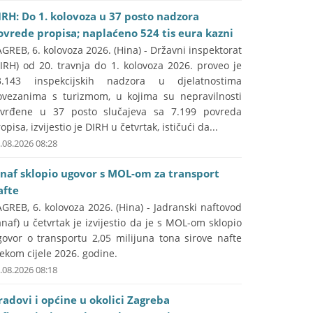
IRH: Do 1. kolovoza u 37 posto nadzora
ovrede propisa; naplaćeno 524 tis eura kazni
GREB, 6. kolovoza 2026. (Hina) - Državni inspektorat
IRH) od 20. travnja do 1. kolovoza 2026. proveo je
3.143 inspekcijskih nadzora u djelatnostima
ovezanima s turizmom, u kojima su nepravilnosti
tvrđene u 37 posto slučajeva sa 7.199 povreda
opisa, izvijestio je DIRH u četvrtak, ističući da...
.08.2026 08:28
anaf sklopio ugovor s MOL-om za transport
afte
GREB, 6. kolovoza 2026. (Hina) - Jadranski naftovod
anaf) u četvrtak je izvijestio da je s MOL-om sklopio
govor o transportu 2,05 milijuna tona sirove nafte
jekom cijele 2026. godine.
.08.2026 08:18
radovi i općine u okolici Zagreba