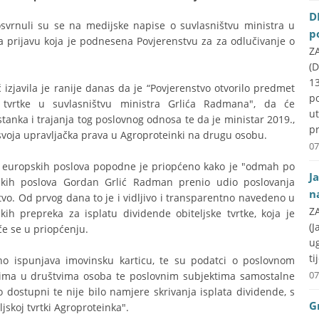
D
svrnuli su se na medijske napise o suvlasništvu ministra u
p
na prijavu koja je podnesena Povjerenstvu za za odlučivanje o
ZA
(D
1
 izjavila je ranije danas da je “Povjerenstvo otvorilo predmet
p
tvrtke u suvlasništvu ministra Grlića Radmana", da će
u
stanka i trajanja tog poslovnog odnosa te da je ministar 2019.,
pr
svoja upravljačka prava u Agroproteinki na drugu osobu.
07
 i europskih poslova popodne je priopćeno kako je "odmah po
J
pskih poslova Gordan Grlić Radman prenio udio poslovanja
n
tvo. Od prvog dana to je i vidljivo i transparentno navedeno u
ZA
ih prepreka za isplatu dividende obiteljske tvrtke, koja je
(J
če se u priopćenju.
u
ti
no ispunjava imovinsku karticu, te su podatci o poslovnom
07
elima u društvima osoba te poslovnim subjektima samostalne
 dostupni te nije bilo namjere skrivanja isplata dividende, s
G
jskoj tvrtki Agroproteinka".