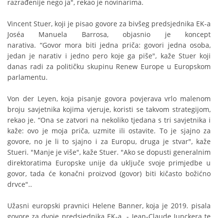
razrađenije nego ja", rekao je novinarima.
Vincent Stuer, koji je pisao govore za bivšeg predsjednika EK-a
Joséa Manuela Barrosa, objasnio je koncept
narativa. “Govor mora biti jedna priča: govori jedna osoba,
jedan je narativ i jedno pero koje ga piše", kaže Stuer koji
danas radi za političku skupinu Renew Europe u Europskom
parlamentu.
Von der Leyen, koja pisanje govora povjerava vrlo malenom
broju savjetnika kojima vjeruje, koristi se takvom strategijom,
rekao je. “Ona se zatvori na nekoliko tjedana s tri savjetnika i
kaže: ovo je moja priča, uzmite ili ostavite. To je sjajno za
govore, no je li to sjajno i za Europu, druga je stvar", kaže
Stueri. "Manje je više", kaže Stuer. "Ako se dopusti generalnim
direktoratima Europske unije da uključe svoje primjedbe u
govor, tada će konačni proizvod (govor) biti kičasto božićno
drvce"..
Užasni europski pravnici Helene Banner, koja je 2019. pisala
govore za dvoje predsjednika EK-a - Jean-Claude Junckera te