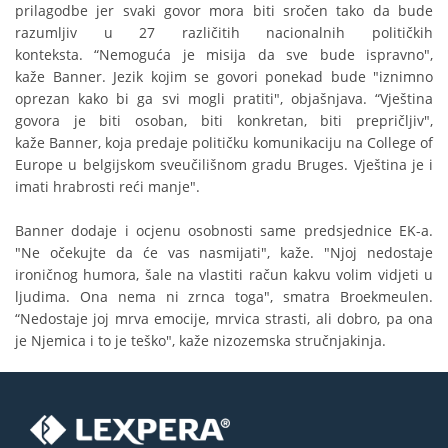
prilagodbe jer svaki govor mora biti sročen tako da bude
razumljiv u 27 različitih nacionalnih političkih
konteksta. “Nemoguća je misija da sve bude ispravno",
kaže Banner. Jezik kojim se govori ponekad bude "iznimno
oprezan kako bi ga svi mogli pratiti", objašnjava. “Vještina
govora je biti osoban, biti konkretan, biti prepričljiv",
kaže Banner, koja predaje političku komunikaciju na College of
Europe u belgijskom sveučilišnom gradu Bruges. Vještina je i
imati hrabrosti reći manje".
Banner dodaje i ocjenu osobnosti same predsjednice EK-a.
"Ne očekujte da će vas nasmijati", kaže. "Njoj nedostaje
ironičnog humora, šale na vlastiti račun kakvu volim vidjeti u
ljudima. Ona nema ni zrnca toga", smatra Broekmeulen.
“Nedostaje joj mrva emocije, mrvica strasti, ali dobro, pa ona
je Njemica i to je teško", kaže nizozemska stručnjakinja.