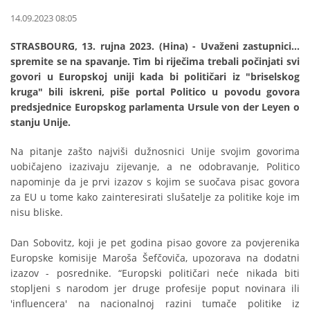
14.09.2023 08:05
STRASBOURG, 13. rujna 2023. (Hina) - Uvaženi zastupnici...
spremite se na spavanje. Tim bi riječima trebali počinjati svi
govori u Europskoj uniji kada bi političari iz "briselskog
kruga" bili iskreni, piše portal Politico u povodu govora
predsjednice Europskog parlamenta Ursule von der Leyen o
stanju Unije.
Na pitanje zašto najviši dužnosnici Unije svojim govorima
uobičajeno izazivaju zijevanje, a ne odobravanje, Politico
napominje da je prvi izazov s kojim se suočava pisac govora
za EU u tome kako zainteresirati slušatelje za politike koje im
nisu bliske.
Dan Sobovitz, koji je pet godina pisao govore za povjerenika
Europske komisije Maroša Šefčoviča, upozorava na dodatni
izazov - posrednike. “Europski političari neće nikada biti
stopljeni s narodom jer druge profesije poput novinara ili
'influencera' na nacionalnoj razini tumače politike iz