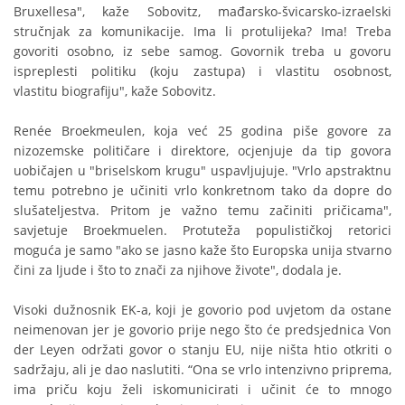
Bruxellesa", kaže Sobovitz, mađarsko-švicarsko-izraelski
stručnjak za komunikacije. Ima li protulijeka? Ima! Treba
govoriti osobno, iz sebe samog. Govornik treba u govoru
ispreplesti politiku (koju zastupa) i vlastitu osobnost,
vlastitu biografiju", kaže Sobovitz.
Renée Broekmeulen, koja već 25 godina piše govore za
nizozemske političare i direktore, ocjenjuje da tip govora
uobičajen u "briselskom krugu" uspavljujuje. "Vrlo apstraktnu
temu potrebno je učiniti vrlo konkretnom tako da dopre do
slušateljestva. Pritom je važno temu začiniti pričicama",
savjetuje Broekmuelen. Protuteža populističkoj retorici
moguća je samo "ako se jasno kaže što Europska unija stvarno
čini za ljude i što to znači za njihove živote", dodala je.
Visoki dužnosnik EK-a, koji je govorio pod uvjetom da ostane
neimenovan jer je govorio prije nego što će predsjednica Von
der Leyen održati govor o stanju EU, nije ništa htio otkriti o
sadržaju, ali je dao naslutiti. “Ona se vrlo intenzivno priprema,
ima priču koju želi iskomunicirati i učinit će to mnogo