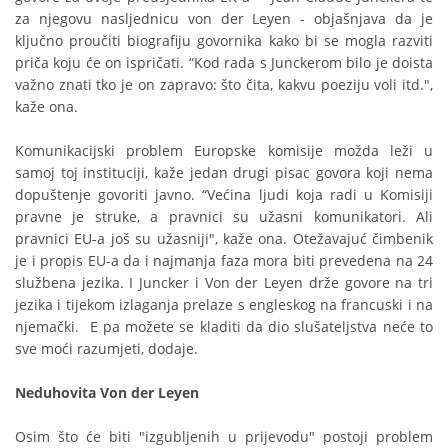
za njegovu nasljednicu von der Leyen - objašnjava da je
ključno proučiti biografiju govornika kako bi se mogla razviti
priča koju će on ispričati. “Kod rada s Junckerom bilo je doista
važno znati tko je on zapravo: što čita, kakvu poeziju voli itd.",
kaže ona.
Komunikacijski problem Europske komisije možda leži u
samoj toj instituciji, kaže jedan drugi pisac govora koji nema
dopuštenje govoriti javno. “Većina ljudi koja radi u Komisiji
pravne je struke, a pravnici su užasni komunikatori. Ali
pravnici EU-a još su užasniji", kaže ona. Otežavajuć čimbenik
je i propis EU-a da i najmanja faza mora biti prevedena na 24
službena jezika. I Juncker i Von der Leyen drže govore na tri
jezika i tijekom izlaganja prelaze s engleskog na francuski i na
njemački. E pa možete se kladiti da dio slušateljstva neće to
sve moći razumjeti, dodaje.
Neduhovita Von der Leyen
Osim što će biti "izgubljenih u prijevodu" postoji problem