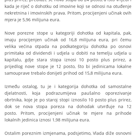
kada je riječ o dohotku od imovine koji se odnosi na otuđenje
nekretnina i imovinskih prava. Pritom, procijenjeni učinak ovih
mjera je 5,96 milijuna eura.
Nove porezne stope u kategoriji dohotka od kapitala, pak,
imaju procijenjen učinak od 16,8 milijuna eura, pri čemu
velika većina otpada na podkategoriju dohotka po osnovi
primitaka od dividendi i udjela u dobiti na temelju udjela u
kapitalu, gdje stara stopa iznosi 10 posto plus prirez, a
prijedlog nove stope je 12 posto, što bi jedinicama lokalne
samouprave trebalo donijeti prihod od 15,8 milijuna eura.
Između ostalog, tu je i kategorija dohotka od samostalne
djelatnosti, koja podrazumijeva paušalno oporezivanje
obrtnika, koje je po staroj stopi iznosilo 10 posto plus prirez,
dok se nova stopa poreza na dohodak utvrđuje na 12
posto. Pritom, procijenjeni učinak te mjere na prihode
lokalnih jedinica iznosi 1,98 milijuna eura.
Ostalim poreznim izmjenama, podsjetimo, Vlada diže osnovni