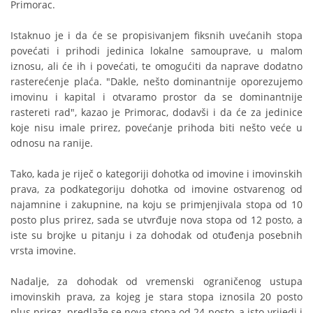
Primorac.
Istaknuo je i da će se propisivanjem fiksnih uvećanih stopa
povećati i prihodi jedinica lokalne samouprave, u malom
iznosu, ali će ih i povećati, te omogućiti da naprave dodatno
rasterećenje plaća. "Dakle, nešto dominantnije oporezujemo
imovinu i kapital i otvaramo prostor da se dominantnije
rastereti rad", kazao je Primorac, dodavši i da će za jedinice
koje nisu imale prirez, povećanje prihoda biti nešto veće u
odnosu na ranije.
Tako, kada je riječ o kategoriji dohotka od imovine i imovinskih
prava, za podkategoriju dohotka od imovine ostvarenog od
najamnine i zakupnine, na koju se primjenjivala stopa od 10
posto plus prirez, sada se utvrđuje nova stopa od 12 posto, a
iste su brojke u pitanju i za dohodak od otuđenja posebnih
vrsta imovine.
Nadalje, za dohodak od vremenski ograničenog ustupa
imovinskih prava, za kojeg je stara stopa iznosila 20 posto
plus prirez, predlaže se nova stopa od 24 posto, a isto vrijedi i