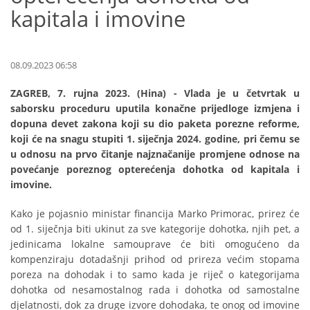
kapitala i imovine
08.09.2023 06:58
ZAGREB, 7. rujna 2023. (Hina) - Vlada je u četvrtak u
saborsku proceduru uputila konačne prijedloge izmjena i
dopuna devet zakona koji su dio paketa porezne reforme,
koji će na snagu stupiti 1. siječnja 2024. godine, pri čemu se
u odnosu na prvo čitanje najznačanije promjene odnose na
povećanje poreznog opterećenja dohotka od kapitala i
imovine.
Kako je pojasnio ministar financija Marko Primorac, prirez će
od 1. siječnja biti ukinut za sve kategorije dohotka, njih pet, a
jedinicama lokalne samouprave će biti omogućeno da
kompenziraju dotadašnji prihod od prireza većim stopama
poreza na dohodak i to samo kada je riječ o kategorijama
dohotka od nesamostalnog rada i dohotka od samostalne
djelatnosti, dok za druge izvore dohodaka, te onog od imovine