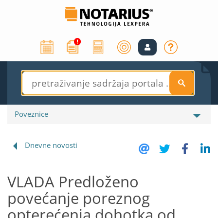
S
Poveznice
Dnevne novosti
VLADA Predloženo
povećanje poreznog
opterećenja dohotka od