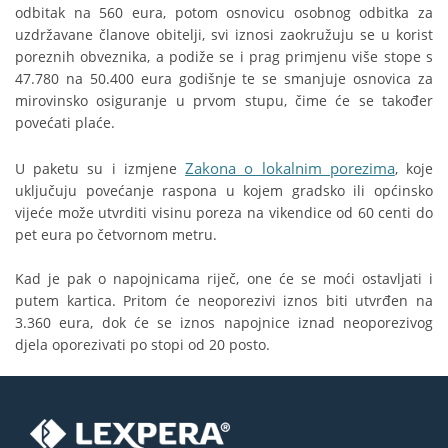
odbitak na 560 eura, potom osnovicu osobnog odbitka za
uzdržavane članove obitelji, svi iznosi zaokružuju se u korist
poreznih obveznika, a podiže se i prag primjenu više stope s
47.780 na 50.400 eura godišnje te se smanjuje osnovica za
mirovinsko osiguranje u prvom stupu, čime će se također
povećati plaće.
Zakona o lokalnim porezima
U paketu su i izmjene
, koje
uključuju povećanje raspona u kojem gradsko ili općinsko
vijeće može utvrditi visinu poreza na vikendice od 60 centi do
pet eura po četvornom metru.
Kad je pak o napojnicama riječ, one će se moći ostavljati i
putem kartica. Pritom će neoporezivi iznos biti utvrđen na
3.360 eura, dok će se iznos napojnice iznad neoporezivog
djela oporezivati po stopi od 20 posto.