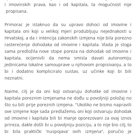
i imovinskih prava, kao i od kapitala, ta mogućnost nije
propisana.
Primorac je istaknuo da su upravo dohoci od imovine i
kapitala oni koji u velikoj mjeri produbljuju nejednakosti u
Hrvatskoj, a da i intencija zakonskih izmjena nije bila porezno
rasterećenje dohodaka od imovine i kapitala. Vlada je stoga
sama predložila nove stope poreza na dohodak od imovine i
kapitala, ocijenivši da nema smisla davati autonomiju
jedinicama lokalne samouprave u njihovom propisivanju, a to
bi i dodatno kompliciralo sustav, uz učinke koji bi bili
neznatni.
Naime, cilj je da oni koji ostvaruju dohotke od imovine i
kapitala poreznim izmjenama ne dođu u povoljniji položaj no
što su bili prije poreznih izmjena. "Ukoliko ne bismo napravili
ove izmjene koje sada predlažemo, oni koji ostvaruju dohodak
od imovine i kapitala bili bi manje oporezovani za ovaj iznos
prireza, dakle došli bi u povoljniju poziciju, a to nije bio cilj, to
bi bila praktički 'nuspojava' ovih izmjena", poručio je