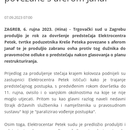
07.09.2023 07:00
ZAGREB, 6. rujna 2023. (Hina) - Trgovački sud u Zagrebu
produljio je rok za dovršenje predstečaja Elektrocentra
Petek, tvrtke poduzetnika Kreše Peteka povezane s aferom
Janaf te je produljio zabranu ovha protiv tog dužnika do
pravomoćne odluke o predstečaju nakon glasovanja o planu
restrukturiranja.
Prijedlog za produljenje stečaja krajem kolovoza podnijeli su
zastupnici Elektrocentra Petek ističući kako je trajanje
predstečajnog postupka, s predviđenim rokom dovršetka do
11. rujna, ovisilo i o vanjskim okolnostima na koje se nije
moglo utjecati. Pritom su kao glavni razlog naveli nedavni
štrajk državnih službenika i namještenika u pravosudnom
sustavu'' koji je ''paralizirao vođenje postupka''.
Osim toga, Elektrocentar Petek sudu je predložio produljiti i