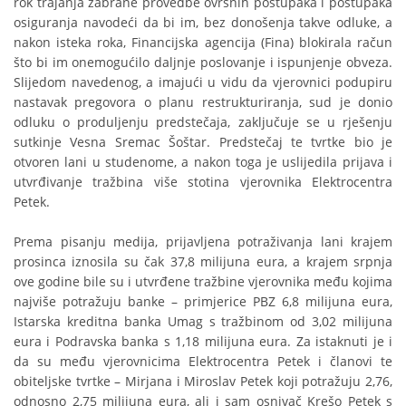
rok trajanja zabrane provedbe ovršnih postupaka i postupaka
osiguranja navodeći da bi im, bez donošenja takve odluke, a
nakon isteka roka, Financijska agencija (Fina) blokirala račun
što bi im onemogućilo daljnje poslovanje i ispunjenje obveza.
Slijedom navedenog, a imajući u vidu da vjerovnici podupiru
nastavak pregovora o planu restrukturiranja, sud je donio
odluku o produljenju predstečaja, zaključuje se u rješenju
sutkinje Vesna Sremac Šoštar. Predstečaj te tvrtke bio je
otvoren lani u studenome, a nakon toga je uslijedila prijava i
utvrđivanje tražbina više stotina vjerovnika Elektrocentra
Petek.
Prema pisanju medija, prijavljena potraživanja lani krajem
prosinca iznosila su čak 37,8 milijuna eura, a krajem srpnja
ove godine bile su i utvrđene tražbine vjerovnika među kojima
najviše potražuju banke – primjerice PBZ 6,8 milijuna eura,
Istarska kreditna banka Umag s tražbinom od 3,02 milijuna
eura i Podravska banka s 1,18 milijuna eura. Za istaknuti je i
da su među vjerovnicima Elektrocentra Petek i članovi te
obiteljske tvrtke – Mirjana i Miroslav Petek koji potražuju 2,76,
odnosno 2,75 milijuna eura, ali i sam osnivač Krešo Petek s