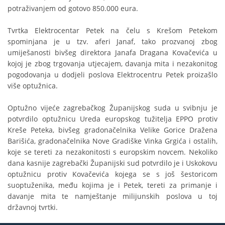
potraživanjem od gotovo 850.000 eura.
Tvrtka Elektrocentar Petek na čelu s Krešom Petekom
spominjana je u tzv. aferi Janaf, tako prozvanoj zbog
umiješanosti bivšeg direktora Janafa Dragana Kovačevića u
kojoj je zbog trgovanja utjecajem, davanja mita i nezakonitog
pogodovanja u dodjeli poslova Elektrocentru Petek proizašlo
više optužnica.
Optužno vijeće zagrebačkog Županijskog suda u svibnju je
potvrdilo optužnicu Ureda europskog tužitelja EPPO protiv
Kreše Peteka, bivšeg gradonačelnika Velike Gorice Dražena
Barišića, gradonačelnika Nove Gradiške Vinka Grgića i ostalih,
koje se tereti za nezakonitosti s europskim novcem. Nekoliko
dana kasnije zagrebački Županijski sud potvrdilo je i Uskokovu
optužnicu protiv Kovačevića kojega se s još šestoricom
suoptuženika, među kojima je i Petek, tereti za primanje i
davanje mita te namještanje milijunskih poslova u toj
državnoj tvrtki.