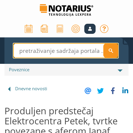
S
Poveznice
Dnevne novosti
Produljen predstečaj
Elektrocentra Petek, tvrtke
povezane s aferom Janaf