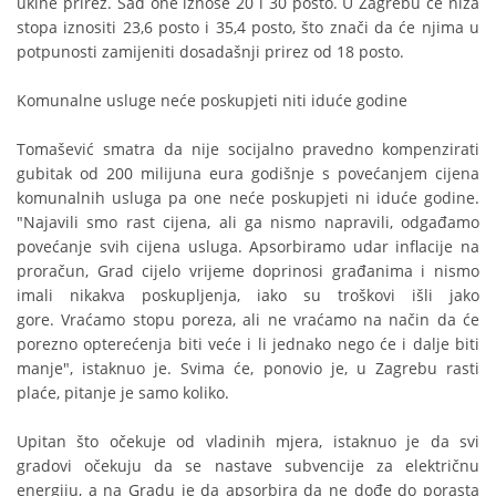
ukine prirez. Sad one iznose 20 i 30 posto. U Zagrebu će niža
stopa iznositi 23,6 posto i 35,4 posto, što znači da će njima u
potpunosti zamijeniti dosadašnji prirez od 18 posto.
Komunalne usluge neće poskupjeti niti iduće godine
Tomašević smatra da nije socijalno pravedno kompenzirati
gubitak od 200 milijuna eura godišnje s povećanjem cijena
komunalnih usluga pa one neće poskupjeti ni iduće godine.
"Najavili smo rast cijena, ali ga nismo napravili, odgađamo
povećanje svih cijena usluga. Apsorbiramo udar inflacije na
proračun, Grad cijelo vrijeme doprinosi građanima i nismo
imali nikakva poskupljenja, iako su troškovi išli jako
gore. Vraćamo stopu poreza, ali ne vraćamo na način da će
porezno opterećenja biti veće i li jednako nego će i dalje biti
manje", istaknuo je. Svima će, ponovio je, u Zagrebu rasti
plaće, pitanje je samo koliko.
Upitan što očekuje od vladinih mjera, istaknuo je da svi
gradovi očekuju da se nastave subvencije za električnu
energiju, a na Gradu je da apsorbira da ne dođe do porasta