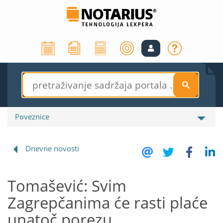
S
Poveznice
Dnevne novosti
Tomašević: Svim
Zagrepčanima će rasti plaće
unatoč porezu