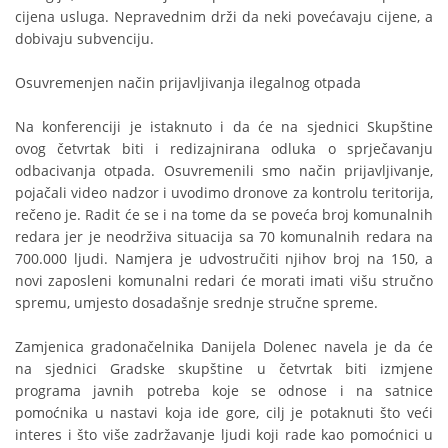
cijena usluga. Nepravednim drži da neki povećavaju cijene, a
dobivaju subvenciju.
Osuvremenjen način prijavljivanja ilegalnog otpada
Na konferenciji je istaknuto i da će na sjednici Skupštine
ovog četvrtak biti i redizajnirana odluka o sprječavanju
odbacivanja otpada. Osuvremenili smo način prijavljivanje,
pojačali video nadzor i uvodimo dronove za kontrolu teritorija,
rečeno je. Radit će se i na tome da se poveća broj komunalnih
redara jer je neodrživa situacija sa 70 komunalnih redara na
700.000 ljudi. Namjera je udvostručiti njihov broj na 150, a
novi zaposleni komunalni redari će morati imati višu stručno
spremu, umjesto dosadašnje srednje stručne spreme.
Zamjenica gradonačelnika Danijela Dolenec navela je da će
na sjednici Gradske skupštine u četvrtak biti izmjene
programa javnih potreba koje se odnose i na satnice
pomoćnika u nastavi koja ide gore, cilj je potaknuti što veći
interes i što više zadržavanje ljudi koji rade kao pomoćnici u