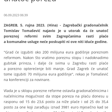
06.09.2023 06:39
ZAGREB, 5. rujna 2023. (Hina) - Zagrebački gradonačelnik
Tomislav Tomašević najavio je u utorak da će unatoč
poreznoj reformi svim Zagrepčanima rasti plaće
a komunalne usluge neće poskupiti ni ove niti iduće godine.
"Grad će izgubiti oko 200 milijuna eura godišnje poreznom
reformom. Nakon što vratimo poreznu stopu i nadoknadimo
gubitak prireza, i dalje će svima u Zagrebu rasti plaće
a porezno opterećenje biti manje. Grad Zagreb će unatoč
tome izgubiti 70 milijuna eura godišnje", rekao je Tomašević
na konferenciji za novinare.
Vlada je u sklopu porezne reforme ostavila gradonačelnicima i
načelnicima mogućnost da stope poreza na plaću donesu u
rasponu od 15 do 23,6 posto za niže plaće i od 25 do 35,4
posto za one koji zarađuju iznad 3981 euro mjesečno kad se