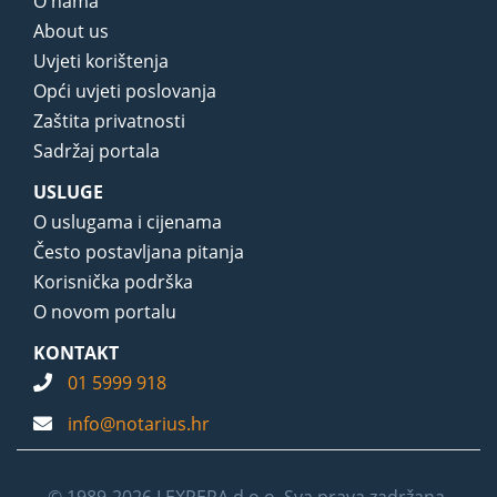
O nama
About us
Uvjeti korištenja
Opći uvjeti poslovanja
Zaštita privatnosti
Sadržaj portala
USLUGE
O uslugama i cijenama
Često postavljana pitanja
Korisnička podrška
O novom portalu
KONTAKT
01 5999 918
info@notarius.hr
© 1989-2026 LEXPERA d.o.o. Sva prava zadržana.