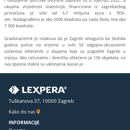
i dvodijelne sportske dvorane započeli su u siječnju 2022., a
ukupna vrijednost investicije, financirane iz zagrebačkog
proračuna je više od 5,7 milijuna eura s PDV-
om. Nadograđeno je oko 2000 kvadrata pa sada škola ima oko
7 000 kvadrata.
Gradonačelnik je istaknuo da je Zagreb omogućio da školska
godina počne na vrijeme u svih 50 odgojno-obrazovnih
ustanova oštećenih u olujama koje su pogodile Zagreb u
srpnju. Ako računamo i dvorišta, oštećeno je 150 objekata, no
sva opasna stabla su uklonjena, kazao je.
Tuškanova 37, 10000 Zagreb
Kako do nas
INFORMACIJE