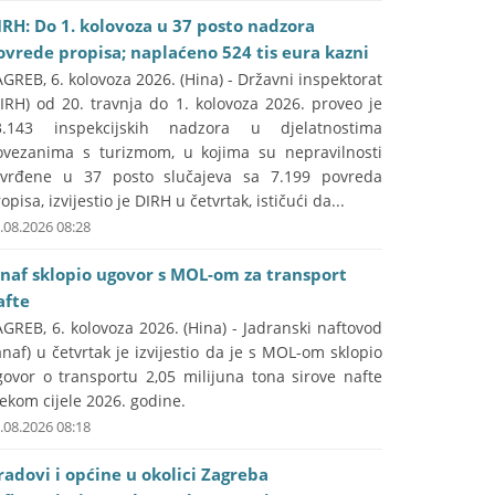
IRH: Do 1. kolovoza u 37 posto nadzora
ovrede propisa; naplaćeno 524 tis eura kazni
GREB, 6. kolovoza 2026. (Hina) - Državni inspektorat
IRH) od 20. travnja do 1. kolovoza 2026. proveo je
3.143 inspekcijskih nadzora u djelatnostima
ovezanima s turizmom, u kojima su nepravilnosti
tvrđene u 37 posto slučajeva sa 7.199 povreda
opisa, izvijestio je DIRH u četvrtak, ističući da...
.08.2026 08:28
anaf sklopio ugovor s MOL-om za transport
afte
GREB, 6. kolovoza 2026. (Hina) - Jadranski naftovod
anaf) u četvrtak je izvijestio da je s MOL-om sklopio
govor o transportu 2,05 milijuna tona sirove nafte
jekom cijele 2026. godine.
.08.2026 08:18
radovi i općine u okolici Zagreba