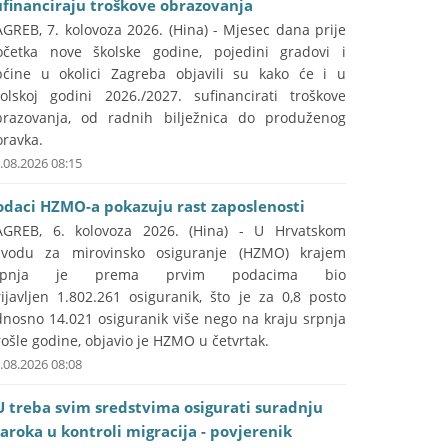
ufinanciraju troškove obrazovanja
GREB, 7. kolovoza 2026. (Hina) - Mjesec dana prije
očetka nove školske godine, pojedini gradovi i
pćine u okolici Zagreba objavili su kako će i u
kolskoj godini 2026./2027. sufinancirati troškove
brazovanja, od radnih bilježnica do produženog
oravka.
.08.2026 08:15
odaci HZMO-a pokazuju rast zaposlenosti
AGREB, 6. kolovoza 2026. (Hina) - U Hrvatskom
avodu za mirovinsko osiguranje (HZMO) krajem
rpnja je prema prvim podacima bio
ijavljen 1.802.261 osiguranik, što je za 0,8 posto
dnosno 14.021 osiguranik više nego na kraju srpnja
ošle godine, objavio je HZMO u četvrtak.
.08.2026 08:08
U treba svim sredstvima osigurati suradnju
aroka u kontroli migracija - povjerenik