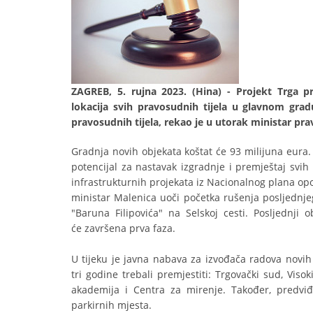
ZAGREB, 5. rujna 2023. (Hina) - Projekt Trga
lokacija svih pravosudnih tijela u glavnom grad
pravosudnih tijela, rekao je u utorak ministar pr
Gradnja novih objekata koštat će 93 milijuna eura.
potencijal za nastavak izgradnje i premještaj svih
infrastrukturnih projekata iz Nacionalnog plana opor
ministar Malenica uoči početka rušenja posljednj
"Baruna Filipovića" na Selskoj cesti. Posljednji 
će završena prva faza.
U tijeku je javna nabava za izvođača radova novih 
tri godine trebali premjestiti: Trgovački sud, Vis
akademija i Centra za mirenje. Također, predvi
parkirnih mjesta.