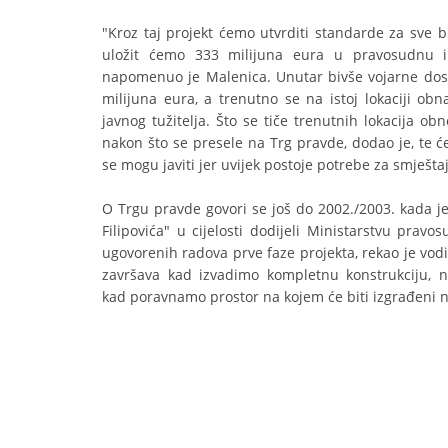
"Kroz taj projekt ćemo utvrditi standarde za sve b
uložit ćemo 333 milijuna eura u pravosudnu inf
napomenuo je Malenica. Unutar bivše vojarne dosa
milijuna eura, a trenutno se na istoj lokaciji o
javnog tužitelja. Što se tiče trenutnih lokacija ob
nakon što se presele na Trg pravde, dodao je, te 
se mogu javiti jer uvijek postoje potrebe za smješt
O Trgu pravde govori se još do 2002./2003. kada j
Filipovića" u cijelosti dodijeli Ministarstvu prav
ugovorenih radova prve faze projekta, rekao je vodi
završava kad izvadimo kompletnu konstrukciju, 
kad poravnamo prostor na kojem će biti izgrađeni nov