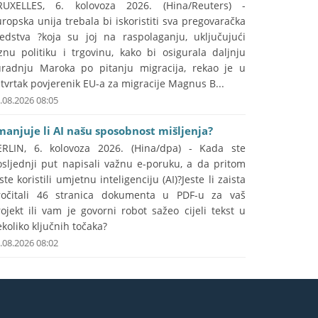
RUXELLES, 6. kolovoza 2026. (Hina/Reuters) -
ropska unija trebala bi iskoristiti sva pregovaračka
redstva ?koja su joj na raspolaganju, uključujući
znu politiku i trgovinu, kako bi osigurala daljnju
uradnju Maroka po pitanju migracija, rekao je u
tvrtak povjerenik EU-a za migracije Magnus B...
.08.2026 08:05
manjuje li AI našu sposobnost mišljenja?
ERLIN, 6. kolovoza 2026. (Hina/dpa) - Kada ste
osljednji put napisali važnu e-poruku, a da pritom
ste koristili umjetnu inteligenciju (AI)?Jeste li zaista
ročitali 46 stranica dokumenta u PDF-u za vaš
ojekt ili vam je govorni robot sažeo cijeli tekst u
koliko ključnih točaka?
.08.2026 08:02