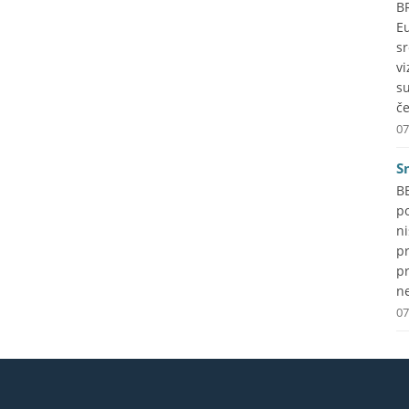
B
Eu
s
vi
s
če
07
S
B
p
ni
p
pr
ne
07