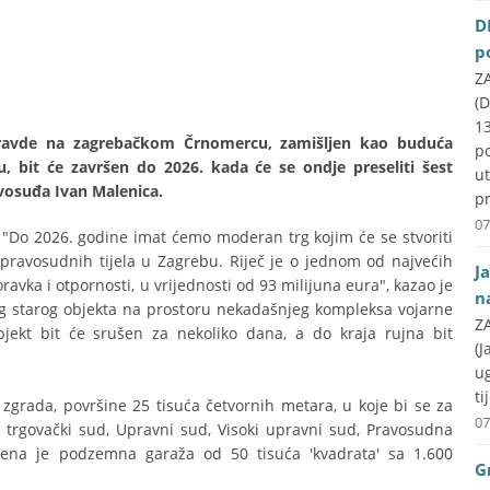
D
p
ZA
(D
1
 pravde na zagrebačkom Črnomercu, zamišljen kao buduća
p
u, bit će završen do 2026. kada će se ondje preseliti šest
u
avosuđa Ivan Malenica.
pr
07
 "Do 2026. godine imat ćemo moderan trg kojim će se stvoriti
 pravosudnih tijela u Zagrebu. Riječ je o jednom od najvećih
J
avka i otpornosti, u vrijednosti od 93 milijuna eura", kazao je
n
eg starog objekta na prostoru nekadašnjeg kompleksa vojarne
ZA
objekt bit će srušen za nekoliko dana, a do kraja rujna bit
(J
u
ti
zgrada, površine 25 tisuća četvornih metara, u koje bi se za
07
oki trgovački sud, Upravni sud, Visoki upravni sud, Pravosudna
đena je podzemna garaža od 50 tisuća 'kvadrata' sa 1.600
G