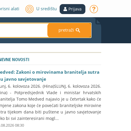
risni alati
U središtu
Prijava
pretraži
S
NEVNE NOVOSTI
edved: Zakoni o mirovinama branitelja sutra
du javno savjetovanje
unj, 6. kolovoza 2026. (Hina)SLUNJ, 6. kolovoza 2026.
Hina) - Potpredsjednik Vlade i ministar hrvatskih
anitelja Tomo Medved najavio je u četvrtak kako će
mjene zakona koje će povećati braniteljske mirovine
tra tijekom dana biti puštene u javno savjetovanje
ko bi svi zainteresirani mogl...
.08.2026 08:30