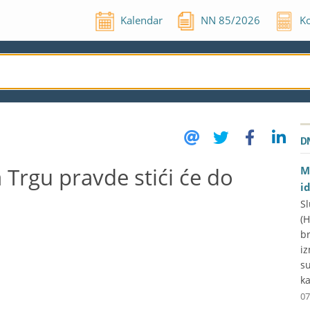
Kalendar
NN
85
/
2026
Ko
D
 Trgu pravde stići će do
M
i
Sl
(
br
iz
su
ka
07