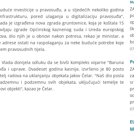
s
ZA
uduće investicije u pravosuđu, a u sljedećih nekoliko godina
p
rastrukturu, pored ulaganja u digitalizaciju pravosuđa",
o
da je izgrađena nova zgrada gruntovnice, koja je koštala 15
š
bnavljaju zgrade Općinskog kaznenog suda i Ureda europskog
o
nova, dio njih je u obnovi nakon potresa, rekao je ministar, a
b
će adrese ostati na raspolaganju za neke buduće potrebe koje
07
ajem pravosudnih tijela.
P
e Vlada donijela odluku da se bivši kompleks vojarne "Baruna
osuđa i uprave. Dvadeset godina kasnije, izvršeno je 80 posto
Z
telj radova na uklanjanju objekata Jakov Čelar. "Naš dio posla
z
nadzemnu i podzemnu svih objekata, uključujući temelje te
s
i objekti", kazao je Čelar.
pr
o
pr
07
E
M