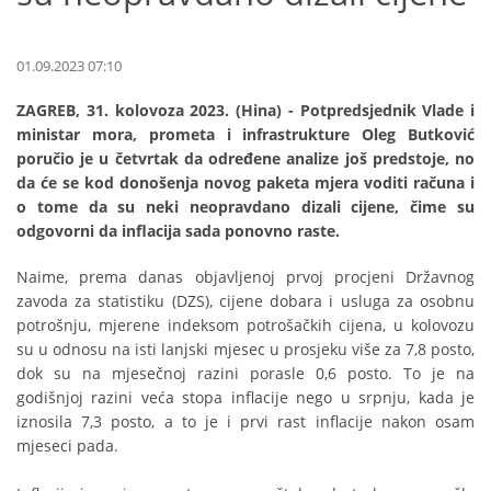
01.09.2023 07:10
ZAGREB, 31. kolovoza 2023. (Hina) - Potpredsjednik Vlade i
ministar mora, prometa i infrastrukture Oleg Butković
poručio je u četvrtak da određene analize još predstoje, no
da će se kod donošenja novog paketa mjera voditi računa i
o tome da su neki neopravdano dizali cijene, čime su
odgovorni da inflacija sada ponovno raste.
Naime, prema danas objavljenoj prvoj procjeni Državnog
zavoda za statistiku (DZS), cijene dobara i usluga za osobnu
potrošnju, mjerene indeksom potrošačkih cijena, u kolovozu
su u odnosu na isti lanjski mjesec u prosjeku više za 7,8 posto,
dok su na mjesečnoj razini porasle 0,6 posto. To je na
godišnjoj razini veća stopa inflacije nego u srpnju, kada je
iznosila 7,3 posto, a to je i prvi rast inflacije nakon osam
mjeseci pada.