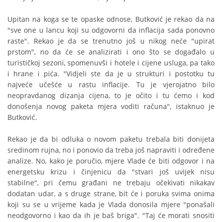
Upitan na koga se te opaske odnose, Butković je rekao da na
"sve one u lancu koji su odgovorni da inflacija sada ponovno
raste". Rekao je da se trenutno još u nikog neće "upirat
prstom", no da će se analizirati i ono što se događalo u
turističkoj sezoni, spomenuvši i hotele i cijene usluga, pa tako
i hrane i pića. "Vidjeli ste da je u strukturi i postotku tu
najveće učešće u rastu inflacije. Tu je vjerojatno bilo
neopravdanog dizanja cijena, to je očito i tu ćemo i kod
donošenja novog paketa mjera voditi računa", istaknuo je
Butković.
Rekao je da bi odluka o novom paketu trebala biti donijeta
sredinom rujna, no i ponovio da treba još napraviti i određene
analize. No, kako je poručio, mjere Vlade će biti odgovor i na
energetsku krizu i činjenicu da "stvari još uvijek nisu
stabilne", pri čemu građani ne trebaju očekivati nikakav
dodatan udar, a s druge strane, bit će i poruka svima onima
koji su se u vrijeme kada je Vlada donosila mjere "ponašali
neodgovorno i kao da ih je baš briga". "Taj će morati snositi