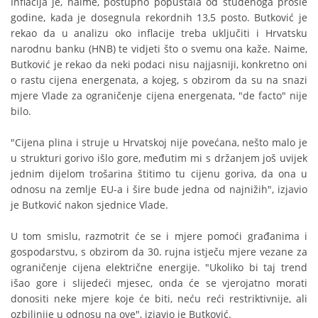
Inflacija je, naime, postupno popuštala od studenoga prošle
godine, kada je dosegnula rekordnih 13,5 posto. Butković je
rekao da u analizu oko inflacije treba uključiti i Hrvatsku
narodnu banku (HNB) te vidjeti što o svemu ona kaže. Naime,
Butković je rekao da neki podaci nisu najjasniji, konkretno oni
o rastu cijena energenata, a kojeg, s obzirom da su na snazi
mjere Vlade za ograničenje cijena energenata, "de facto" nije
bilo.
"Cijena plina i struje u Hrvatskoj nije povećana, nešto malo je
u strukturi gorivo išlo gore, međutim mi s držanjem još uvijek
jednim dijelom trošarina štitimo tu cijenu goriva, da ona u
odnosu na zemlje EU-a i šire bude jedna od najnižih", izjavio
je Butković nakon sjednice Vlade.
U tom smislu, razmotrit će se i mjere pomoći građanima i
gospodarstvu, s obzirom da 30. rujna istječu mjere vezane za
ograničenje cijena električne energije. "Ukoliko bi taj trend
išao gore i slijedeći mjesec, onda će se vjerojatno morati
donositi neke mjere koje će biti, neću reći restriktivnije, ali
ozbiljnije u odnosu na ove", izjavio je Butković.