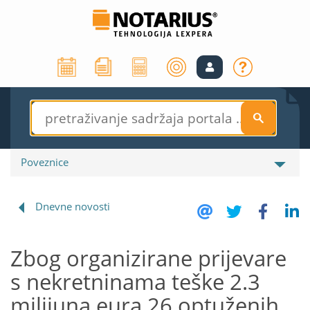
S
Poveznice
Dnevne novosti
Zbog organizirane prijevare
s nekretninama teške 2.3
milijuna eura 26 optuženih