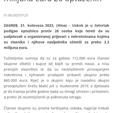
01.09.2023 07:25
ZAGREB, 31. kolovoza 2023. (Hina) - Uskok je u četvrtak
podigao optužnicu protiv 26 osoba koje tereti da su
sudjelovali u organiziranoj prijevari s nekretninama kojima
su vlasnike i njihove nasljednike oštetili za preko 2.3
milijuna eura.
Tužiteljstvo sumnja da su za gotovo 112.000 eura članovi
skupine oštetili i kupce od kojih su primili novac, a nisu
prenijeli vlasništvo te da su neovlaštenim prisvajanjem
nekretnina i njihovom prodajom pribavili ukupno preko
845.000 eura. Riječ je o skupini koju je navodno okupio
prvooptuženi Krešo Matić još u studenome 2019. a djelovala
je do travnja prošle godine kada su mnogi uhićeni i pritvoreni,
a protiv 26 osumnjičenih je pokrenuta istraga.
Članovi skupine su, prema tvrdnjama Uskoka, najprije trebali