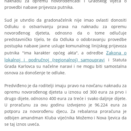
naknadu za opremu novorođenčadi i Gradskog vijeća o
provedbi nabave prijevoza putnika.
Sud je utvrdio da gradonačelnik nije imao ovlasti donositi
Odluku o ostvarivanju prava na naknadu za opremu
novorođenog djeteta, odnosno da o tome odlučuje
predstavničko tijelo, te da Odluka o odobravanju provedbe
postupka nabave javne usluge komunalnog linijskog prijevoza
Zakona o
putnika "ima karakter općeg akta", a odredbe
lokalnoj i područnoj (regionalnoj) samoupravi
i Statuta
Grada Karlovca su načelne naravi i ne mogu biti samostalna
osnova za donošenje te odluke.
Predviđeno je da roditelji imaju pravo na novčanu naknadu za
opremu novorođenog djeteta u iznosu od 300 eura za prvo i
drugo dijete, odnosno 400 eura za treće i svako daljnje dijete.
U proračunu za ovu godinu izdvojeno je 96.224 eura za
potporu za novorođenu djecu. Za rebalansa proračuna je
odbijen amandman Kluba vijećnika Možemo i Nova ljevica da
se taj iznos uveća.