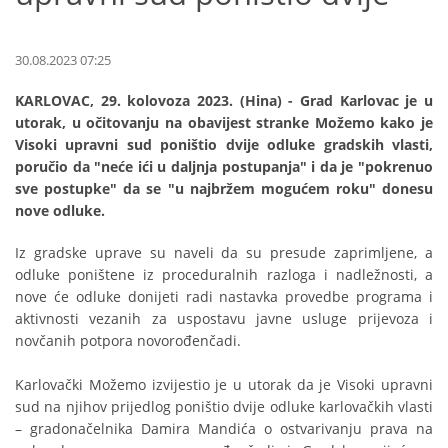
30.08.2023 07:25
KARLOVAC, 29. kolovoza 2023. (Hina) - Grad Karlovac je u
utorak, u očitovanju na obavijest stranke Možemo kako je
Visoki upravni sud poništio dvije odluke gradskih vlasti,
poručio da "neće ići u daljnja postupanja" i da je "pokrenuo
sve postupke" da se "u najbržem mogućem roku" donesu
nove odluke.
Iz gradske uprave su naveli da su presude zaprimljene, a
odluke poništene iz proceduralnih razloga i nadležnosti, a
nove će odluke donijeti radi nastavka provedbe programa i
aktivnosti vezanih za uspostavu javne usluge prijevoza i
novčanih potpora novorođenčadi.
Karlovački Možemo izvijestio je u utorak da je Visoki upravni
sud na njihov prijedlog poništio dvije odluke karlovačkih vlasti
– gradonačelnika Damira Mandića o ostvarivanju prava na