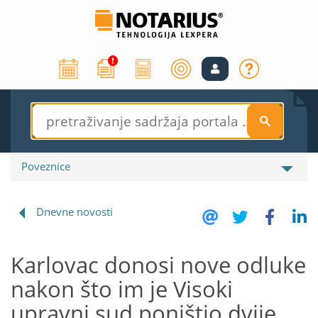
S
Poveznice
Dnevne novosti
Karlovac donosi nove odluke
nakon što im je Visoki
upravni sud poništio dvije