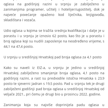
oglasa na godišnjoj razini u srpnju je zabilježeno u
zanimanjima programer, učitelj i hotelijer/ugostitelj, dok je
najveće povećanje opaženo kod liječnika, knjigovođa,
skladištara i vozača.
Udio oglasa u kojima se tražila srednja kvalifikacija i dalje je u
porastu i u srpnju je iznosio 62 posto, kao što je u porastu i
broj oglasa koji su nudili zaposlenje na neodređeno vrijeme, s
44,1 na 47,4 posto.
U srpnju u središnjoj Hrvatskoj pad broja oglasa za 4,1 posto
Kako su naveli iz EIZ-a, u srpnju je jedino u središnjoj
Hrvatskoj zabilježeno smanjenje broja oglasa, 4,1 posto na
godišnjoj razini, a rast su predvodile istočna Hrvatska s 23,9
posto te sjeverni Jadran s 19,5 posto. Pad u srpnju tek je drugi
zabilježeni godišnji pad broja oglasa u središnjoj Hrvatskoj od
veljače 2021., pri čemu je drugi bio u prosincu 2022. godine.
Zanimanja koja su najviše doprinijela padu oglasa u