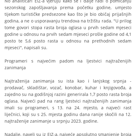
No analitičari EIZ-a vjeruju kako se i dalje radi o pomicanju
sezonskog zapošljavanja prema početku godine, umjesto
tijekom turističke predsezone kao što je bio običaj prijašnjih
godina, a ne o usporavanju trendova na tržištu rada. "U prilog
tome govori stopa rasta broja oglasa u prvih sedam mjeseci
godine u odnosu na prvih sedam mjeseci prošle godine od 4,1
posto te 5,6 posto rasta u odnosu na prethodnih sedam
mjeseci", napisali su.
Programeri s najvećim padom na ljestvici najtraženijih
zanimanja
Najtraženija zanimanja su ista kao i lanjskog srpnja -
prodavač, skladištar, vozač, konobar, kuhar i knjigovođa, a
zajedno su na godišnjoj razini generirala 1,7 posto rasta broja
oglasa. Najveći pad na rang ljestvici najtraženijih zanimanja
imali su programeri, s 13. na 24. mjesto, a najveći rast
liječnici, koji su s 25. mjesta godinu dana ranije skočili na 12.
najtraženije zanimanje u srpnju 2023. godine.
Nadalje, naveli su iz EIZ-a, najveće apsolutno smanjenje broja