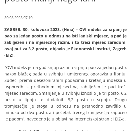
30.08.2023 07:10
ZAGREB, 30. kolovoza 2023. (Hina) - OVI indeks za srpanj je
pao za jedan posto u odnosu na isti lanjski mjesec, a pad je
zabilježen i na mjesečnoj razini, i to treći mjesec zaredom,
ovaj put za 3,2 posto, objavio je Ekonomski institut, Zagreb
(EIZ).
"OVI indeks je na godišnjoj razini u srpnju pao za jedan posto,
nakon blažeg pada u svibnju i umjerenog oporavka u lipnju.
Sudeći prema desezoniranim podacima i kretanju indeksa u
usporedbi s prethodnim mjesecima, zabilježen je pad treći
mjesec zaredom. Smanjenje u svibnju iznosilo je tri posto, 6,2
posto u lipnju te dodatnih 3,2 posto u srpnju. Drugo
tromjesečje je stoga u odnosu na prethodno završilo u
minusu od dva posto, a i početak trećeg tromjesečja započeo
je padom", navedeno je u objavi na internetskoj stranici EIZ-a.