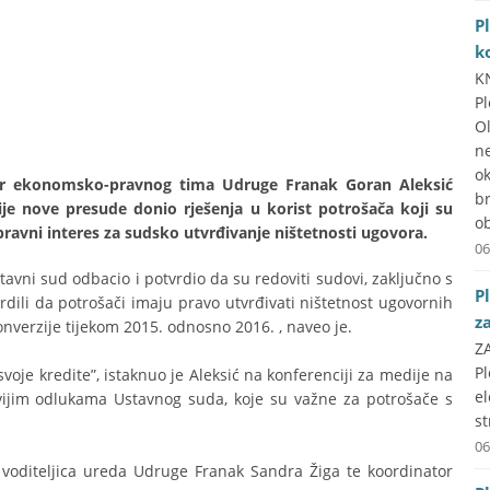
P
k
K
P
O
n
ok
tor ekonomsko-pravnog tima Udruge Franak Goran Aleksić
b
ije nove presude donio rješenja u korist potrošača koji su
ob
 pravni interes za sudsko utvrđivanje ništetnosti ugovora.
06
stavni sud odbacio i potvrdio da su redoviti sudovi, zaključno s
P
dili da potrošači imaju pravo utvrđivati ništetnost ugovornih
z
verzije tijekom 2015. odnosno 2016. , naveo je.
Z
P
svoje kredite”, istaknuo je Aleksić na konferenciji za medije na
e
vijim odlukama Ustavnog suda, koje su važne za potrošače s
st
06
, voditeljica ureda Udruge Franak Sandra Žiga te koordinator