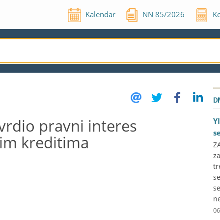
Kalendar
NN
85
/
2026
Ko
D
vrdio pravni interes
Y
s
nim kreditima
ZA
z
t
se
se
ne
06