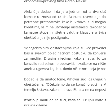
ekonomsko-pravnog tima Goran Aleksić.
Aleksić je dodao i da je u jednom od ta dva slu
kamate u iznosu od 13 tisuća eura. Ustvrdio je d
potrebne pretpostavke kako bi Vrhovni sud mogao m
kreditima, osim na utvrđenje ništetnosti, također 
kamatne stope i ništetne valutne klauzule u švi
obeštećenje nije postignuto.
“Mnogobrojnim vještačenjima koja su već provede
baš u svakom pojedinačnom postupku da konverzijo
za medije. Drugim riječima, kako smatra, to z
konvalidirati odnosno popraviti, i svatko se na niš
aneksa ugovora koji bi uklonio ništetnost koja je n
Dodao je da unatoč tome, Vrhovni sud još uvijek 
obeštećenje. “Očekujemo da se konačno suci na Vr
temelju Ustava, zakona i prava EU-a, a ne na neposto
Izrazio je nadu da će suci, kada se u rujnu vrate s
pravne dileme.