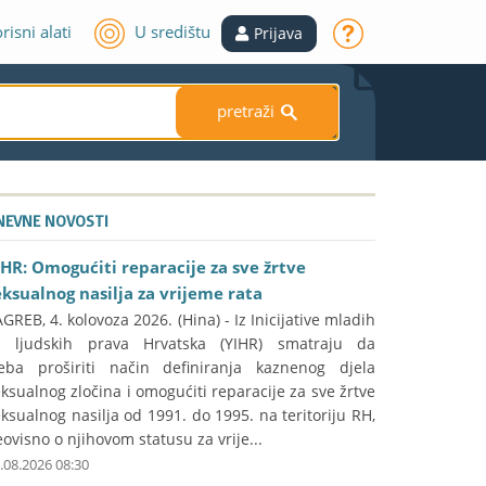
risni alati
U središtu
Prijava
pretraži
S
NEVNE NOVOSTI
IHR: Omogućiti reparacije za sve žrtve
eksualnog nasilja za vrijeme rata
GREB, 4. kolovoza 2026. (Hina) - Iz Inicijative mladih
a ljudskih prava Hrvatska (YIHR) smatraju da
reba proširiti način definiranja kaznenog djela
ksualnog zločina i omogućiti reparacije za sve žrtve
ksualnog nasilja od 1991. do 1995. na teritoriju RH,
ovisno o njihovom statusu za vrije...
.08.2026 08:30