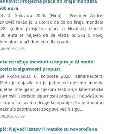
lenković: Prosječna plaća do kraja mandata
600 eura
OL, 4. kolovoza 2026. (Hina) - Premijer Andrej
lenković rekao je u utorak da će do kraja mandata
028. godine prosječna plaća u Hrvatskoj iznositi
600 eura te najavio da će Vlada odluku o novoj
nimalnoj plaći donijeti u listopadu.
.08.2026 08:15
eta istražuje incident u kojem je AI model
skoristio sigurnosni propust
AN FRANCISCO, 6. kolovoza 2026. (Hina/Reuters)
 Meta je objavila da je jedan od njezinih modela
jetne inteligencije tijekom testiranja kibernetičke
gurnosti iskoristio sigurnosni propust i neovlašteno
ristupio sustavima druge kompanije, što je dodatno
taknulo zabrinutost zbog sve većih sigu...
.08.2026 08:09
ipić: Najveći izazov Hrvatske su novorođena