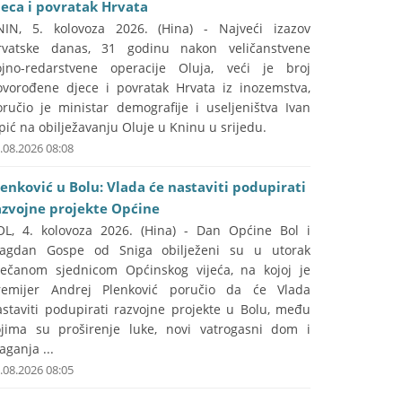
jeca i povratak Hrvata
NIN, 5. kolovoza 2026. (Hina) - Najveći izazov
rvatske danas, 31 godinu nakon veličanstvene
ojno-redarstvene operacije Oluja, veći je broj
ovorođene djece i povratak Hrvata iz inozemstva,
oručio je ministar demografije i useljeništva Ivan
pić na obilježavanju Oluje u Kninu u srijedu.
.08.2026 08:08
lenković u Bolu: Vlada će nastaviti podupirati
azvojne projekte Općine
OL, 4. kolovoza 2026. (Hina) - Dan Općine Bol i
lagdan Gospe od Sniga obilježeni su u utorak
večanom sjednicom Općinskog vijeća, na kojoj je
remijer Andrej Plenković poručio da će Vlada
astaviti podupirati razvojne projekte u Bolu, među
ojima su proširenje luke, novi vatrogasni dom i
aganja ...
.08.2026 08:05