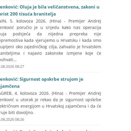
lenković: Oluja je bila veličanstvena, zakoni u
orist 200 tisuća branitelja
NIN, 5. kolovoza 2026. (Hina) - Premijer Andrej
lenković poručio je u srijedu kako nas operacija
luja podsjeća da nijedna prepreka nije
epremostiva kada vjerujemo u Hrvatsku i kada smo
upljeni oko zajedničkog cilja, zahvalio je hrvatskim
raniteljima i najavio zakonske izmjene koje će
uhvati...
.08.2026 08:27
lenković: Sigurnost opskrbe strujom je
ajamčena
AGREB, 4. kolovoza 2026. (Hina) - Premijer Andrej
lenković u utorak je rekao da je sigurnost opskrbe
lektričnom energijom u Hrvatskoj zajamčena i da će
ruje biti dovoljno.
.08.2026 08:26