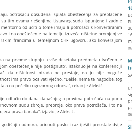
P
1
čaju, potrošaču dosuđena isplata obeštećenja za preplaćene
B
a su tim dvama rješenjima Ustavnog suda ispunjene i zadnje
P
eritorno odlučiti o tome imaju li potrošači s konvertiranim
2
pravo i na obeštećenje na temelju izuzeća ništetne promjenjive
1
carskim francima u temeljnom CHF ugovoru, ako konverzijom
mi
06
na na prvome stupnju u više desetaka predmeta utvrđeno je
M
m obeštećenje nije postignuto”, istaknuo je na konferenciji
i
nači da ništetnost nikada ne prestaje, da ju nije moguće
S
tetnost ima pravo pozivati vječno. “Dakle, nema te nagodbe, tog
-
astala na početku ugovornog odnosa”, rekao je Aleksić.
um
si
nije odlučio do dana današnjeg o pravima potrošača na puno
p
hovnom sudu zbroje, prebroje, oko prava potrošača, i to na
po
jeća prava banaka”, izjavio je Aleksić.
06
 godišnjih odmora, prionuti poslu i razriješiti preostale dvije
Š