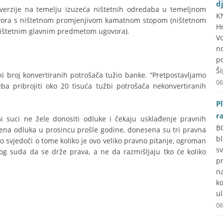
d
verzije na temelju izuzeća ništetnih odredaba u temeljnom
K
ugovora s ništetnom promjenjivom kamatnom stopom (ništetnom
H
ništetnim glavnim predmetom ugovora).
V
n
p
Ši
ki broj konvertiranih potrošača tužio banke. “Pretpostavljamo
06
ba pribrojiti oko 20 tisuća tužbi potrošača nekonvertiranih
P
r
i suci ne žele donositi odluke i čekaju usklađenje pravnih
B
esena odluka u prosincu prošle godine, donesena su tri pravna
b
mo svjedoči o tome koliko je ovo veliko pravno pitanje, ogroman
s
g suda da se drže prava, a ne da razmišljaju tko će koliko
p
n
k
ul
06