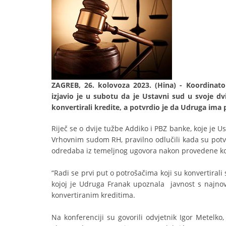
ZAGREB, 26. kolovoza 2023. (Hina) - Koordina
izjavio je u subotu da je Ustavni sud u svoje dv
konvertirali kredite, a potvrdio je da Udruga ima
Riječ se o dvije tužbe Addiko i PBZ banke, koje je U
Vrhovnim sudom RH, pravilno odlučili kada su potvr
odredaba iz temeljnog ugovora nakon provedene kon
“Radi se prvi put o potrošačima koji su konvertirali 
kojoj je Udruga Franak upoznala javnost s najno
konvertiranim kreditima.
Na konferenciji su govorili odvjetnik Igor Metelko