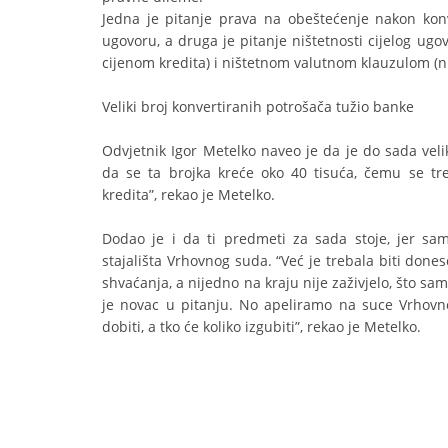
Jedna je pitanje prava na obeštećenje nakon kon
ugovoru, a druga je pitanje ništetnosti cijelog 
cijenom kredita) i ništetnom valutnom klauzulom (
Veliki broj konvertiranih potrošača tužio banke
Odvjetnik Igor Metelko naveo je da je do sada veli
da se ta brojka kreće oko 40 tisuća, čemu se tre
kredita”, rekao je Metelko.
Dodao je i da ti predmeti za sada stoje, jer sam
stajališta Vrhovnog suda. “Već je trebala biti don
shvaćanja, a nijedno na kraju nije zaživjelo, što sa
je novac u pitanju. No apeliramo na suce Vrhovno
dobiti, a tko će koliko izgubiti”, rekao je Metelko.