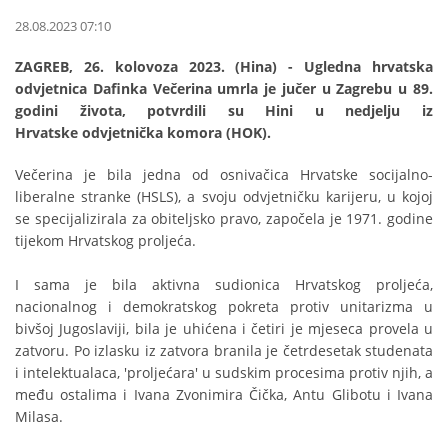
28.08.2023 07:10
ZAGREB, 26. kolovoza 2023. (Hina) - Ugledna hrvatska
odvjetnica Dafinka Večerina umrla je jučer u Zagrebu u 89.
godini života, potvrdili su Hini u nedjelju iz
Hrvatske odvjetnička komora (HOK).
Večerina je bila jedna od osnivačica Hrvatske socijalno-
liberalne stranke (HSLS), a svoju odvjetničku karijeru, u kojoj
se specijalizirala za obiteljsko pravo, započela je 1971. godine
tijekom Hrvatskog proljeća.
I sama je bila aktivna sudionica Hrvatskog proljeća,
nacionalnog i demokratskog pokreta protiv unitarizma u
bivšoj Jugoslaviji, bila je uhićena i četiri je mjeseca provela u
zatvoru. Po izlasku iz zatvora branila je četrdesetak studenata
i intelektualaca, 'proljećara' u sudskim procesima protiv njih, a
među ostalima i Ivana Zvonimira Čička, Antu Glibotu i Ivana
Milasa.