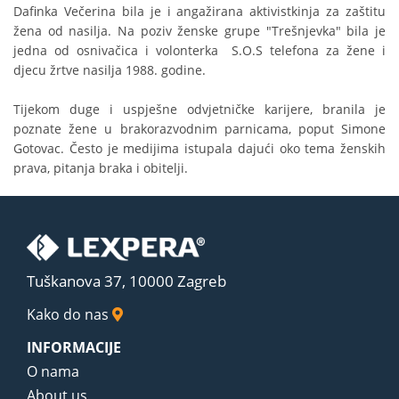
Dafinka Večerina bila je i angažirana aktivistkinja za zaštitu
žena od nasilja. Na poziv ženske grupe "Trešnjevka" bila je
jedna od osnivačica i volonterka S.O.S telefona za žene i
djecu žrtve nasilja 1988. godine.
Tijekom duge i uspješne odvjetničke karijere, branila je
poznate žene u brakorazvodnim parnicama, poput Simone
Gotovac. Često je medijima istupala dajući oko tema ženskih
prava, pitanja braka i obitelji.
Tuškanova 37, 10000 Zagreb
Kako do nas
INFORMACIJE
O nama
About us