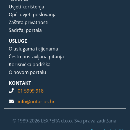
Uvjeti korištenja
Opći uvjeti poslovanja
Zaštita privatnosti
Sadržaj portala
USLUGE
O uslugama i cijenama
Često postavljana pitanja
Korisnička podrška
O novom portalu
KONTAKT
01 5999 918
info@notarius.hr
© 1989-2026 LEXPERA d.o.o. Sva prava zadržana.