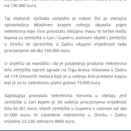
na 136.000 eura.
Taj elaborat vještaka uslijedio je nakon što je stečajna
upraviteljica Mladineo krajem svibnja objavila popis
nekretnina koje čine preostalu stečajnu masu te tvrtke među
kojima su zemljišta u Lori i Supetru, poslovni objekt i zemljište
u Drnišu te spremišta u Zadru ukupne vrijednosti tada
procijenjene od oko 160.000 eura.
U izvješću se navodilo i da je posljednja prodana nekretnina
bilo zemljište ispred zgrade na Trgu kneza Višeslava u Zadru
od 118 četvornih metara koje je u svibnju bilo predano kupcu
koji je za tu nekretninu platio gotovo 19.000 eura.
Najskuplja preostala nekretnina Keruma u stečaju jest
zemljište u Lori kojem je do svibnja procijenjena vrijednost
bila 66.361 euro, slijedi zemljište u Supetru s cijenom od oko
61.000 eura, te navedene nekretnine u Drnišu i Zadru
vrijedne 23.228, odnosno 8805 eura.