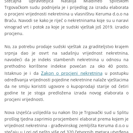
Stečajna upraviteljica Natalija Mladineo splitskom
Trgovačkom sudu podnijela je i prijedlog za izradu elaborata
o procjeni vrijednosti nekretnina u vlasništvu Keruma d.o.o na
Braču. Navodi se kako je riječ o nekretninama koje su u naravi
vinograd vrt i potok za koje je sudski vještak još 2019. izradio
procjenu.
No, za potrebu prodaje sudski vještak za graditeljstvo krajem
srpnja dao je osvrt na sadašnju vrijednost nekretnina,
navodeći da je indeks stambenih nekretnina u odnosu na
prethodno korištene indekse povećan za oko 40 posto.
Zakon o procjeni nekretnina
Istaknuo je i da
u postupku
određivanja vrijednosti pojedine nekretnine nalaže vještacima
da ne smiju koristiti ugovore o kupoprodaji starije od četiri
godine te je stoga predložena izrada novog elaborata o
procjeni vrijednosti.
Nova izvješća uslijedila su nakon što je Trgovački sud u Splitu
prošlog tjedna zaprimio procjembeni elaborat prema kojem je
vrijednost nekretnina - građevinskog zemljišta Keruma d.o.o u
stečaju u Lori od nešto više od 320 četvornih metara utvrđena