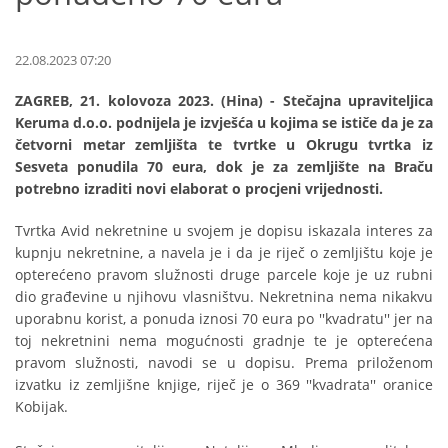
22.08.2023 07:20
ZAGREB, 21. kolovoza 2023. (Hina) - Stečajna upraviteljica
Keruma d.o.o. podnijela je izvješća u kojima se ističe da je za
četvorni metar zemljišta te tvrtke u Okrugu tvrtka iz
Sesveta ponudila 70 eura, dok je za zemljište na Braču
potrebno izraditi novi elaborat o procjeni vrijednosti.
Tvrtka Avid nekretnine u svojem je dopisu iskazala interes za
kupnju nekretnine, a navela je i da je riječ o zemljištu koje je
opterećeno pravom služnosti druge parcele koje je uz rubni
dio građevine u njihovu vlasništvu. Nekretnina nema nikakvu
uporabnu korist, a ponuda iznosi 70 eura po ''kvadratu'' jer na
toj nekretnini nema mogućnosti gradnje te je opterećena
pravom služnosti, navodi se u dopisu. Prema priloženom
izvatku iz zemljišne knjige, riječ je o 369 ''kvadrata'' oranice
Kobijak.