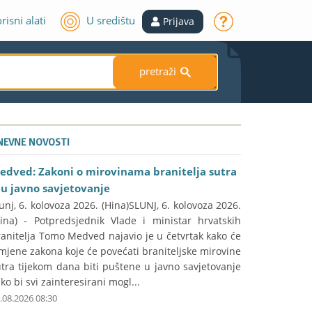
risni alati
U središtu
Prijava
pretraži
S
NEVNE NOVOSTI
edved: Zakoni o mirovinama branitelja sutra
du javno savjetovanje
unj, 6. kolovoza 2026. (Hina)SLUNJ, 6. kolovoza 2026.
Hina) - Potpredsjednik Vlade i ministar hrvatskih
anitelja Tomo Medved najavio je u četvrtak kako će
mjene zakona koje će povećati braniteljske mirovine
tra tijekom dana biti puštene u javno savjetovanje
ko bi svi zainteresirani mogl...
.08.2026 08:30