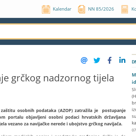
Kalendar
NN
85
/
2026
Ko
D
e grčkog nadzornog tijela
M
i
Sl
(
br
iz
a zaštitu osobnih podataka (AZOP) zatražila je postupanje
su
m portalu objavljeni osobni podaci hrvatskih državljana
ka
jela vezano za navijačke nerede i ubojstvo grčkog navijača.
07