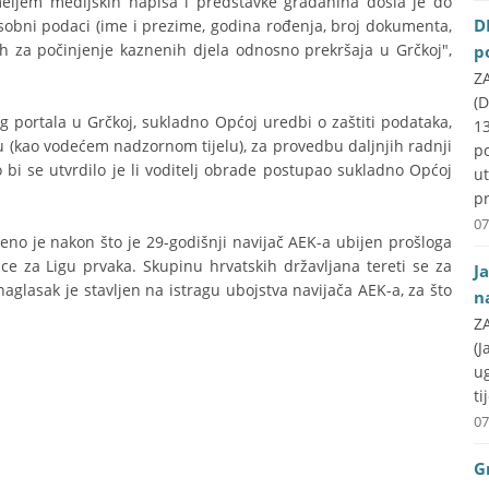
meljem medijskih napisa i predstavke građanina došla je do
D
sobni podaci (ime i prezime, godina rođenja, broj dokumenta,
h za počinjenje kaznenih djela odnosno prekršaja u Grčkoj",
p
ZA
(D
 portala u Grčkoj, sukladno Općoj uredbi o zaštiti podataka,
1
u (kao vodećem nadzornom tijelu), za provedbu daljnjih radnji
p
 bi se utvrdilo je li voditelj obrade postupao sukladno Općoj
u
pr
07
no je nakon što je 29-godišnji navijač AEK-a ubijen prošloga
mice za Ligu prvaka. Skupinu hrvatskih državljana tereti se za
J
aglasak je stavljen na istragu ubojstva navijača AEK-a, za što
n
ZA
(J
u
ti
07
G