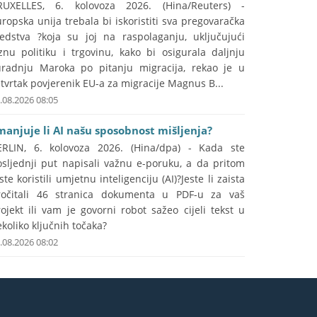
RUXELLES, 6. kolovoza 2026. (Hina/Reuters) -
ropska unija trebala bi iskoristiti sva pregovaračka
redstva ?koja su joj na raspolaganju, uključujući
znu politiku i trgovinu, kako bi osigurala daljnju
uradnju Maroka po pitanju migracija, rekao je u
tvrtak povjerenik EU-a za migracije Magnus B...
.08.2026 08:05
manjuje li AI našu sposobnost mišljenja?
ERLIN, 6. kolovoza 2026. (Hina/dpa) - Kada ste
osljednji put napisali važnu e-poruku, a da pritom
ste koristili umjetnu inteligenciju (AI)?Jeste li zaista
ročitali 46 stranica dokumenta u PDF-u za vaš
ojekt ili vam je govorni robot sažeo cijeli tekst u
koliko ključnih točaka?
.08.2026 08:02