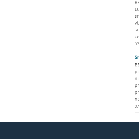
B
Eu
s
vi
s
če
07
S
B
p
ni
p
pr
ne
07