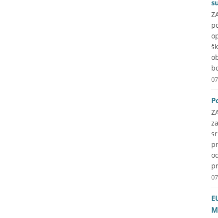
s
ZA
p
o
š
o
b
07
P
Z
z
s
pr
o
pr
07
E
M