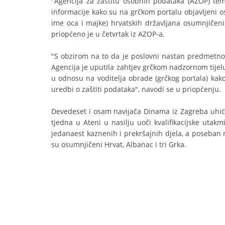
"Agencija za zaštitu osobnih podataka (AZOP) te
informacije kako su na grčkom portalu objavljeni o
ime oca i majke) hrvatskih državljana osumnjičeni
priopćeno je u četvrtak iz AZOP-a.
"S obzirom na to da je poslovni nastan predmetnog
Agencija je uputila zahtjev grčkom nadzornom tijel
u odnosu na voditelja obrade (grčkog portala) kako
uredbi o zaštiti podataka", navodi se u priopćenju.
Devedeset i osam navijača Dinama iz Zagreba uhiće
tjedna u Ateni u nasilju uoči kvalifikacijske utak
jedanaest kaznenih i prekršajnih djela, a poseban n
su osumnjičeni Hrvat, Albanac i tri Grka.