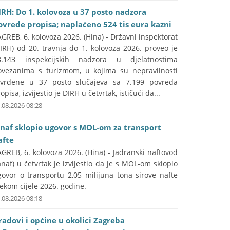
IRH: Do 1. kolovoza u 37 posto nadzora
ovrede propisa; naplaćeno 524 tis eura kazni
GREB, 6. kolovoza 2026. (Hina) - Državni inspektorat
IRH) od 20. travnja do 1. kolovoza 2026. proveo je
3.143 inspekcijskih nadzora u djelatnostima
ovezanima s turizmom, u kojima su nepravilnosti
tvrđene u 37 posto slučajeva sa 7.199 povreda
opisa, izvijestio je DIRH u četvrtak, ističući da...
.08.2026 08:28
anaf sklopio ugovor s MOL-om za transport
afte
GREB, 6. kolovoza 2026. (Hina) - Jadranski naftovod
anaf) u četvrtak je izvijestio da je s MOL-om sklopio
govor o transportu 2,05 milijuna tona sirove nafte
jekom cijele 2026. godine.
.08.2026 08:18
radovi i općine u okolici Zagreba