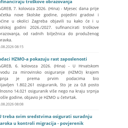
ufinanciraju troškove obrazovanja
GREB, 7. kolovoza 2026. (Hina) - Mjesec dana prije
očetka nove školske godine, pojedini gradovi i
pćine u okolici Zagreba objavili su kako će i u
kolskoj godini 2026./2027. sufinancirati troškove
brazovanja, od radnih bilježnica do produženog
oravka.
.08.2026 08:15
odaci HZMO-a pokazuju rast zaposlenosti
AGREB, 6. kolovoza 2026. (Hina) - U Hrvatskom
avodu za mirovinsko osiguranje (HZMO) krajem
rpnja je prema prvim podacima bio
ijavljen 1.802.261 osiguranik, što je za 0,8 posto
dnosno 14.021 osiguranik više nego na kraju srpnja
ošle godine, objavio je HZMO u četvrtak.
.08.2026 08:08
U treba svim sredstvima osigurati suradnju
aroka u kontroli migracija - povjerenik