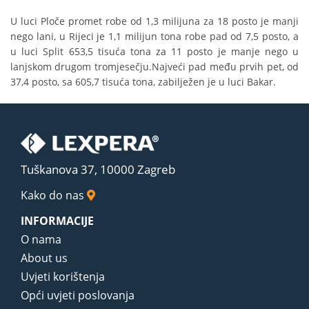
U luci Ploče promet robe od 1,3 milijuna za 18 posto je manji
nego lani, u Rijeci je 1,1 milijun tona robe pad od 7,5 posto, a
u luci Split 653,5 tisuća tona za 11 posto je manje nego u
lanjskom drugom tromjesečju.Najveći pad među prvih pet, od
37,4 posto, sa 605,7 tisuća tona, zabilježen je u luci Bakar.
Tuškanova 37, 10000 Zagreb
Kako do nas
INFORMACIJE
O nama
About us
Uvjeti korištenja
Opći uvjeti poslovanja