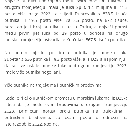
Najviše putnika uobičajeno među svim morskim lukama u
drugom tromjesečju imala je luka Split, 1,4 milijuna ili 11,5
posto više nego 2022., a slijedi Dubrovnik s 838,5 tisuća
putnika ili 19,5 posto više. Za 8,6 posto, na 672 tisuće,
porastao je i broj putnika u luci u Zadru, a najveći porast
među prvih pet luka od 29 posto u odnosu na drugo
lanjsko tromjesečje ostvarila je Korčula s 567,5 tisuća putnika.
Na petom mjestu po broju putnika je morska luka
Supetar s 536 putnika ili 8,3 posto više, a iz DZS-a napominju i
da su sve ostale morske luke u drugom tromjesečju 2023.
imale više putnika nego lani.
Više putnika na trajektima i putničkim brodovima
Kada je rijel o putničkom prometu u morskim lukama, iz DZS-a
ističu da je među svim brodovima u drugom tromjesečju
2023. primjetan porast broja putnika na trajektima i
putničkim brodovima, za osam posto u odnosu na
isto razdoblje 2022. godine.