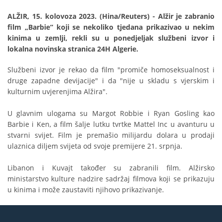
ALŽIR, 15. kolovoza 2023. (Hina/Reuters) - Alžir je zabranio
film „Barbie“ koji se nekoliko tjedana prikazivao u nekim
kinima u zemlji, rekli su u ponedjeljak službeni izvor i
lokalna novinska stranica 24H Algerie.
Službeni izvor je rekao da film "promiče homoseksualnost i
druge zapadne devijacije" i da "nije u skladu s vjerskim i
kulturnim uvjerenjima Alžira".
U glavnim ulogama su Margot Robbie i Ryan Gosling kao
Barbie i Ken, a film šalje lutku tvrtke Mattel Inc u avanturu u
stvarni svijet. Film je premašio milijardu dolara u prodaji
ulaznica diljem svijeta od svoje premijere 21. srpnja.
Libanon i Kuvajt također su zabranili film. Alžirsko
ministarstvo kulture nadzire sadržaj filmova koji se prikazuju
u kinima i može zaustaviti njihovo prikazivanje.