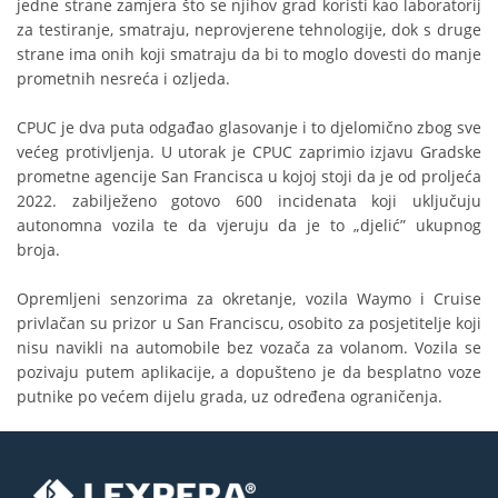
jedne strane zamjera što se njihov grad koristi kao laboratorij
za testiranje, smatraju, neprovjerene tehnologije, dok s druge
strane ima onih koji smatraju da bi to moglo dovesti do manje
prometnih nesreća i ozljeda.
CPUC je dva puta odgađao glasovanje i to djelomično zbog sve
većeg protivljenja. U utorak je CPUC zaprimio izjavu Gradske
prometne agencije San Francisca u kojoj stoji da je od proljeća
2022. zabilježeno gotovo 600 incidenata koji uključuju
autonomna vozila te da vjeruju da je to „djelić” ukupnog
broja.
Opremljeni senzorima za okretanje, vozila Waymo i Cruise
privlačan su prizor u San Franciscu, osobito za posjetitelje koji
nisu navikli na automobile bez vozača za volanom. Vozila se
pozivaju putem aplikacije, a dopušteno je da besplatno voze
putnike po većem dijelu grada, uz određena ograničenja.