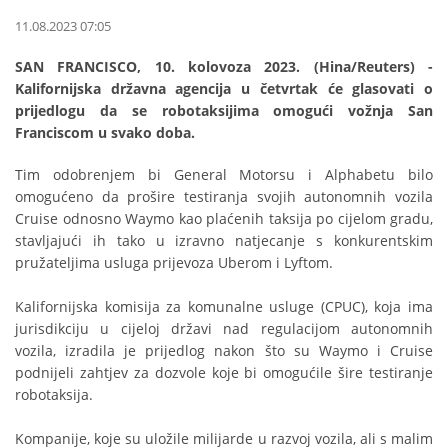
11.08.2023 07:05
SAN FRANCISCO, 10. kolovoza 2023. (Hina/Reuters) -
Kalifornijska državna agencija u četvrtak će glasovati o
prijedlogu da se robotaksijima omogući vožnja San
Franciscom u svako doba.
Tim odobrenjem bi General Motorsu i Alphabetu bilo
omogućeno da prošire testiranja svojih autonomnih vozila
Cruise odnosno Waymo kao plaćenih taksija po cijelom gradu,
stavljajući ih tako u izravno natjecanje s konkurentskim
pružateljima usluga prijevoza Uberom i Lyftom.
Kalifornijska komisija za komunalne usluge (CPUC), koja ima
jurisdikciju u cijeloj državi nad regulacijom autonomnih
vozila, izradila je prijedlog nakon što su Waymo i Cruise
podnijeli zahtjev za dozvole koje bi omogućile šire testiranje
robotaksija.
Kompanije, koje su uložile milijarde u razvoj vozila, ali s malim