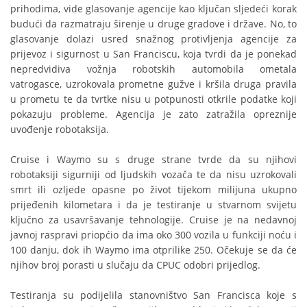
prihodima, vide glasovanje agencije kao ključan sljedeći korak
budući da razmatraju širenje u druge gradove i države. No, to
glasovanje dolazi usred snažnog protivljenja agencije za
prijevoz i sigurnost u San Franciscu, koja tvrdi da je ponekad
nepredvidiva vožnja robotskih automobila ometala
vatrogasce, uzrokovala prometne gužve i kršila druga pravila
u prometu te da tvrtke nisu u potpunosti otkrile podatke koji
pokazuju probleme. Agencija je zato zatražila opreznije
uvođenje robotaksija.
Cruise i Waymo su s druge strane tvrde da su njihovi
robotaksiji sigurniji od ljudskih vozača te da nisu uzrokovali
smrt ili ozljede opasne po život tijekom milijuna ukupno
prijeđenih kilometara i da je testiranje u stvarnom svijetu
ključno za usavršavanje tehnologije. Cruise je na nedavnoj
javnoj raspravi priopćio da ima oko 300 vozila u funkciji noću i
100 danju, dok ih Waymo ima otprilike 250. Očekuje se da će
njihov broj porasti u slučaju da CPUC odobri prijedlog.
Testiranja su podijelila stanovništvo San Francisca koje s