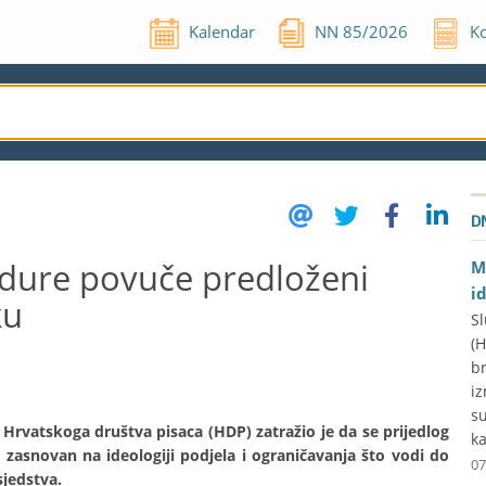
Kalendar
NN
85
/
2026
Ko
D
edure povuče predloženi
M
i
ku
Sl
(
br
iz
su
Hrvatskoga društva pisaca (HDP) zatražio je da se prijedlog
ka
zasnovan na ideologiji podjela i ograničavanja što vodi do
07
sjedstva.