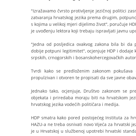
"Izražavamo čvrsto protivljenje jezičnoj politici za
zatvaranja hrvatskog jezika prema drugim, potpuno 
s kojima u velikoj mjeri dijelimo život", poručuje H
je uvođenju lektora koji trebaju ispravljati javnu up
"Jedna od posljedica ovakvog zakona bila bi da pr
dobije potpuni legitimitet", ocjenjuje HDP i dodaje
srpskih, crnogorskih i bosanskohercegovačkih autor
Tvrdi kako se predloženim zakonom pokušava og
propulzivan i otvoren te propisati da sve javne ob
Jednako tako, ocjenjuje, Društvo zakonom se pre
objekata i priredaba moraju biti na hrvatskom jez
hrvatskog jezika vodećih političara i medija.
HDP smatra kako pored postojećeg Instituta za hr
HAZU-a ne treba osnivati novo Vijeća za hrvatski j
je u Hrvatskoj u službenoj upotrebi hrvatski stand