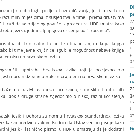
D
snovanoj na ideologiji podjela i ograničavanja, jer bi dovela do
p
razumljivim jezicima iz susjedstva, a time i prema društvima
ZA
DP i traži da se prijedlog povuče iz procedure. HDP smatra kako
(D
otrebu jezika, jedini cilj njegovo čišćenje od "srbizama".
1
p
isutna diskriminatorska politika financiranja otkupa knjiga
u
 kako bi time javne knjižnice izgubile mogućnost nabave knjiga
pr
a jer nisu na hrvatskom jeziku.
07
raničiti upotreba hrvatskog jezika koji je povijesno bio
J
avijesti i promidžbene poruke moraju biti na hrvatskom jeziku.
n
ZA
dlaže da nazivi ustanova, proizvoda, sportskih i kulturnih
(J
iku dok s druge strane svjedočimo o niskoj razini korištenja
u
ti
07
vatski jezik i Odbora za normu hrvatskog standardnog jezika
ezik kakvo predviđa zakon. Budući da Ustav već propisuje kako
G
ardni jezik (i latinično pismo) u HDP-u smatraju da je dodatni