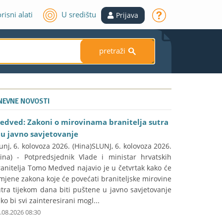
risni alati
U središtu
Prijava
pretraži
S
NEVNE NOVOSTI
edved: Zakoni o mirovinama branitelja sutra
du javno savjetovanje
unj, 6. kolovoza 2026. (Hina)SLUNJ, 6. kolovoza 2026.
Hina) - Potpredsjednik Vlade i ministar hrvatskih
anitelja Tomo Medved najavio je u četvrtak kako će
mjene zakona koje će povećati braniteljske mirovine
tra tijekom dana biti puštene u javno savjetovanje
ko bi svi zainteresirani mogl...
.08.2026 08:30