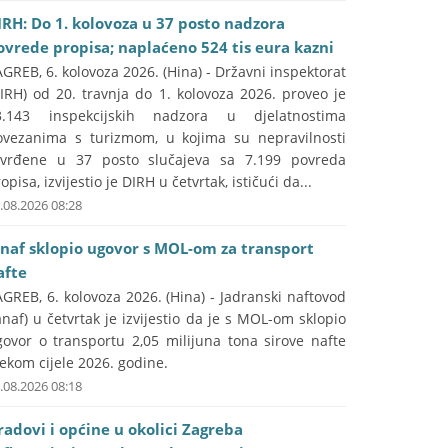
IRH: Do 1. kolovoza u 37 posto nadzora
ovrede propisa; naplaćeno 524 tis eura kazni
GREB, 6. kolovoza 2026. (Hina) - Državni inspektorat
IRH) od 20. travnja do 1. kolovoza 2026. proveo je
3.143 inspekcijskih nadzora u djelatnostima
ovezanima s turizmom, u kojima su nepravilnosti
tvrđene u 37 posto slučajeva sa 7.199 povreda
opisa, izvijestio je DIRH u četvrtak, ističući da...
.08.2026 08:28
anaf sklopio ugovor s MOL-om za transport
afte
GREB, 6. kolovoza 2026. (Hina) - Jadranski naftovod
anaf) u četvrtak je izvijestio da je s MOL-om sklopio
govor o transportu 2,05 milijuna tona sirove nafte
jekom cijele 2026. godine.
.08.2026 08:18
radovi i općine u okolici Zagreba