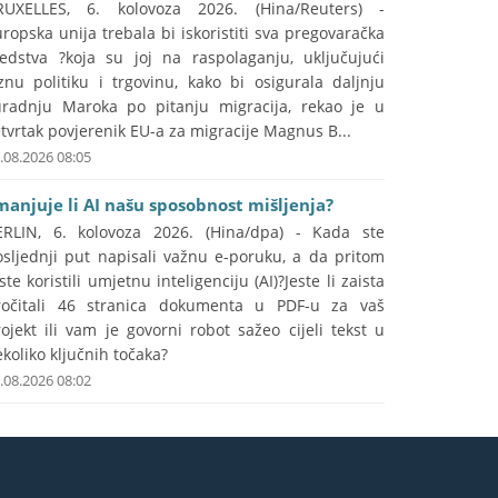
RUXELLES, 6. kolovoza 2026. (Hina/Reuters) -
ropska unija trebala bi iskoristiti sva pregovaračka
redstva ?koja su joj na raspolaganju, uključujući
znu politiku i trgovinu, kako bi osigurala daljnju
uradnju Maroka po pitanju migracija, rekao je u
tvrtak povjerenik EU-a za migracije Magnus B...
.08.2026 08:05
manjuje li AI našu sposobnost mišljenja?
ERLIN, 6. kolovoza 2026. (Hina/dpa) - Kada ste
osljednji put napisali važnu e-poruku, a da pritom
ste koristili umjetnu inteligenciju (AI)?Jeste li zaista
ročitali 46 stranica dokumenta u PDF-u za vaš
ojekt ili vam je govorni robot sažeo cijeli tekst u
koliko ključnih točaka?
.08.2026 08:02