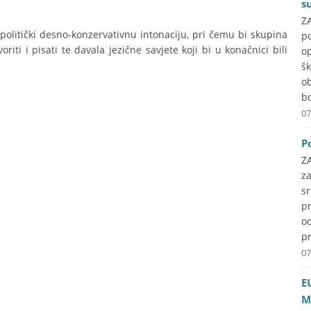
s
ZA
 politički desno-konzervativnu intonaciju, pri čemu bi skupina
p
riti i pisati te davala jezične savjete koji bi u konačnici bili
o
š
o
b
07
P
Z
z
s
pr
o
pr
07
E
M