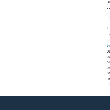
B
Eu
s
vi
s
če
07
S
B
p
ni
p
pr
ne
07