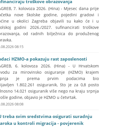
ufinanciraju troškove obrazovanja
GREB, 7. kolovoza 2026. (Hina) - Mjesec dana prije
očetka nove školske godine, pojedini gradovi i
pćine u okolici Zagreba objavili su kako će i u
kolskoj godini 2026./2027. sufinancirati troškove
brazovanja, od radnih bilježnica do produženog
oravka.
.08.2026 08:15
odaci HZMO-a pokazuju rast zaposlenosti
AGREB, 6. kolovoza 2026. (Hina) - U Hrvatskom
avodu za mirovinsko osiguranje (HZMO) krajem
rpnja je prema prvim podacima bio
ijavljen 1.802.261 osiguranik, što je za 0,8 posto
dnosno 14.021 osiguranik više nego na kraju srpnja
ošle godine, objavio je HZMO u četvrtak.
.08.2026 08:08
U treba svim sredstvima osigurati suradnju
aroka u kontroli migracija - povjerenik