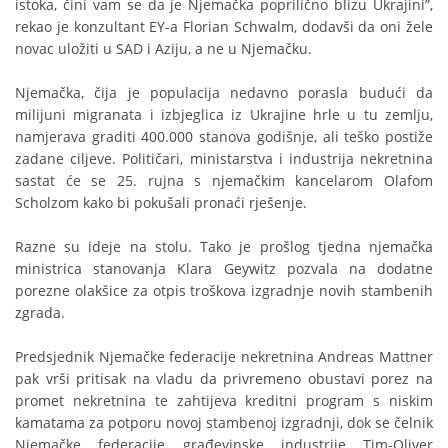
istoka, čini vam se da je Njemačka poprilično blizu Ukrajini”,
rekao je konzultant EY-a Florian Schwalm, dodavši da oni žele
novac uložiti u SAD i Aziju, a ne u Njemačku.
Njemačka, čija je populacija nedavno porasla budući da
milijuni migranata i izbjeglica iz Ukrajine hrle u tu zemlju,
namjerava graditi 400.000 stanova godišnje, ali teško postiže
zadane ciljeve. Političari, ministarstva i industrija nekretnina
sastat će se 25. rujna s njemačkim kancelarom Olafom
Scholzom kako bi pokušali pronaći rješenje.
Razne su ideje na stolu. Tako je prošlog tjedna njemačka
ministrica stanovanja Klara Geywitz pozvala na dodatne
porezne olakšice za otpis troškova izgradnje novih stambenih
zgrada.
Predsjednik Njemačke federacije nekretnina Andreas Mattner
pak vrši pritisak na vladu da privremeno obustavi porez na
promet nekretnina te zahtijeva kreditni program s niskim
kamatama za potporu novoj stambenoj izgradnji, dok se čelnik
Njemačke federacije građevinske industrije Tim-Oliver