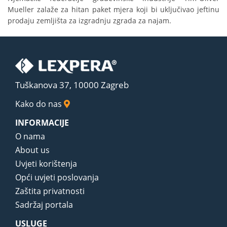
Mueller zalaže za hitan paket mjera koji bi uključivao jeftinu
prodaju zemljišta za izgradnju zgrada za najam.
Tuškanova 37, 10000 Zagreb
Kako do nas
INFORMACIJE
O nama
About us
Uvjeti korištenja
Opći uvjeti poslovanja
Zaštita privatnosti
Sadržaj portala
USLUGE