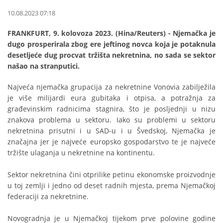
10.08.2023 07:18
FRANKFURT, 9. kolovoza 2023. (Hina/Reuters) - Njemačka je
dugo prosperirala zbog ere jeftinog novca koja je potaknula
desetljeće dug procvat tržišta nekretnina, no sada se sektor
našao na stranputici.
Najveća njemačka grupacija za nekretnine Vonovia zabilježila
je više milijardi eura gubitaka i otpisa, a potražnja za
građevinskim radnicima stagnira, što je posljednji u nizu
znakova problema u sektoru. Iako su problemi u sektoru
nekretnina prisutni i u SAD-u i u Švedskoj, Njemačka je
značajna jer je najveće europsko gospodarstvo te je najveće
tržište ulaganja u nekretnine na kontinentu.
Sektor nekretnina čini otprilike petinu ekonomske proizvodnje
u toj zemlji i jedno od deset radnih mjesta, prema Njemačkoj
federaciji za nekretnine.
Novogradnja je u Njemačkoj tijekom prve polovine godine