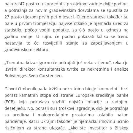
pala za 47 posto u usporedbi s prosjekom zadnje dvije godine,
a potražnja za novim građevinskim dozvolama se spustila za
27 posto tijekom prvih pet mjeseci. Cijene stanova također su
pale u prvom tromjesečju najviše otkako je njemački ured za
statistiku počeo voditi podatke, za 6,8 posto u odnosu na
godinu ranije. U rujnu će podaci pokazati koliko se trend
nastavlja te će rasvijetlili stanje za zapošljavanjem u
građevinskom sektoru.
„Trenutna kriza sigurno će potrajati još neko vrijeme”, rekao je
izvršni direktor konzultantske tvrtke za nekretnine i analize
Bulwienges Sven Carstensen.
Glavni čimbenik pada tržišta nekretnina bio je iznenadni i brzi
porast kamatnih stopa od strane Europske središnje banke
(ECB), koja pokušava suzbiti najvišu inflacije u zadnjem
desetljeću. No, porasli su i troškovi izgradnje, dok je potražnja
za uredima i maloprodajnim prostorima oslabila nakon
pandemije. Rat u Ukrajini također je njemačku imovinu učinio
rizičnijom za strane ulagače. „Ako ste investitor s Bliskog