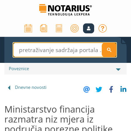
S
Poveznice
Dnevne novosti
Ministarstvo financija
razmatra niz mjera iz
područja porezne politike