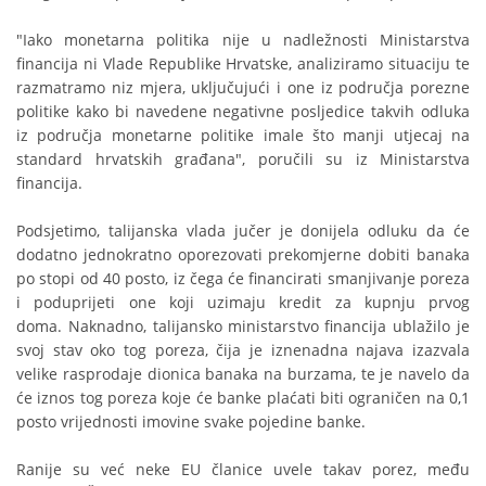
"Iako monetarna politika nije u nadležnosti Ministarstva
financija ni Vlade Republike Hrvatske, analiziramo situaciju te
razmatramo niz mjera, uključujući i one iz područja porezne
politike kako bi navedene negativne posljedice takvih odluka
iz područja monetarne politike imale što manji utjecaj na
standard hrvatskih građana", poručili su iz Ministarstva
financija.
Podsjetimo, talijanska vlada jučer je donijela odluku da će
dodatno jednokratno oporezovati prekomjerne dobiti banaka
po stopi od 40 posto, iz čega će financirati smanjivanje poreza
i poduprijeti one koji uzimaju kredit za kupnju prvog
doma. Naknadno, talijansko ministarstvo financija ublažilo je
svoj stav oko tog poreza, čija je iznenadna najava izazvala
velike rasprodaje dionica banaka na burzama, te je navelo da
će iznos tog poreza koje će banke plaćati biti ograničen na 0,1
posto vrijednosti imovine svake pojedine banke.
Ranije su već neke EU članice uvele takav porez, među