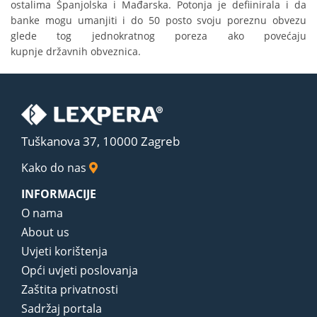
ostalima Španjolska i Mađarska. Potonja je defiinirala i da
banke mogu umanjiti i do 50 posto svoju poreznu obvezu
glede tog jednokratnog poreza ako povećaju
kupnje državnih obveznica.
Tuškanova 37, 10000 Zagreb
Kako do nas
INFORMACIJE
O nama
About us
Uvjeti korištenja
Opći uvjeti poslovanja
Zaštita privatnosti
Sadržaj portala