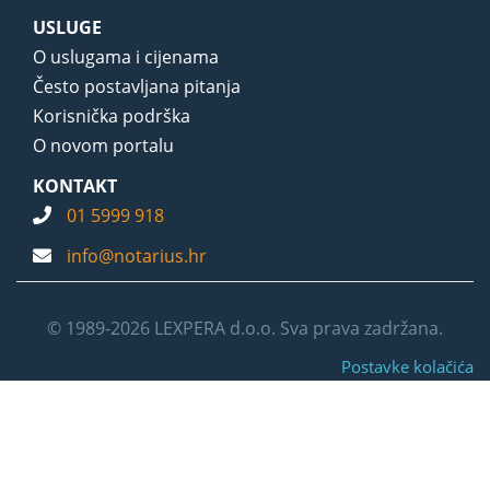
USLUGE
O uslugama i cijenama
Često postavljana pitanja
Korisnička podrška
O novom portalu
KONTAKT
01 5999 918
info@notarius.hr
© 1989-2026 LEXPERA d.o.o. Sva prava zadržana.
Postavke kolačića