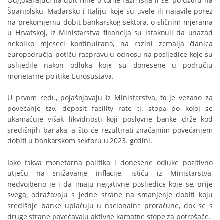
Odgovarajući na upit Hine o tome razmišlja li se, po uzoru na
Španjolsku, Mađarsku i Italiju, koje su uvele ili najavile porez
na prekomjernu dobit bankarskog sektora, o sličnim mjerama
u Hrvatskoj, iz Ministarstva financija su istaknuli da unazad
nekoliko mjeseci kontinuirano, na razini zemalja članica
europodručja, potiču raspravu u odnosu na posljedice koje su
uslijedile nakon odluka koje su donesene u području
monetarne politike Eurosustava.
U prvom redu, pojašnjavaju iz Ministarstva, to je vezano za
povećanje tzv. deposit facility rate tj. stopa po kojoj se
ukamaćuje višak likvidnosti koji poslovne banke drže kod
središnjih banaka, a što će rezultirati značajnim povećanjem
dobiti u bankarskom sektoru u 2023. godini.
Iako takva monetarna politika i donesene odluke pozitivno
utječu na snižavanje inflacije, ističu iz Ministarstva,
nedvojbeno je i da imaju negativne posljedice koje se, prije
svega, odražavaju s jedne strane na smanjenje dobiti koju
središnje banke uplaćuju u nacionalne proračune, dok se s
druge strane povećavaju aktivne kamatne stope za potrošače.