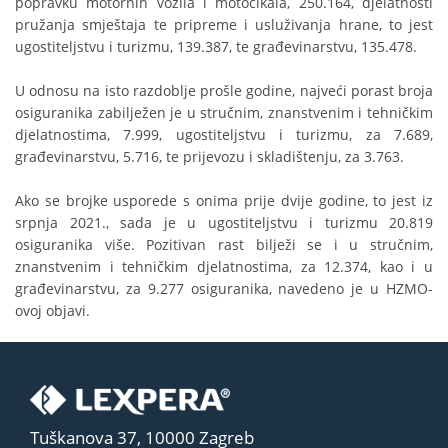
popravku motornih vozila i motocikala, 250.164, djelatnosti
pružanja smještaja te pripreme i usluživanja hrane, to jest
ugostiteljstvu i turizmu, 139.387, te građevinarstvu, 135.478.
U odnosu na isto razdoblje prošle godine, najveći porast broja
osiguranika zabilježen je u stručnim, znanstvenim i tehničkim
djelatnostima, 7.999, ugostiteljstvu i turizmu, za 7.689,
građevinarstvu, 5.716, te prijevozu i skladištenju, za 3.763.
Ako se brojke usporede s onima prije dvije godine, to jest iz
srpnja 2021., sada je u ugostiteljstvu i turizmu 20.819
osiguranika više. Pozitivan rast bilježi se i u stručnim,
znanstvenim i tehničkim djelatnostima, za 12.374, kao i u
građevinarstvu, za 9.277 osiguranika, navedeno je u HZMO-
ovoj objavi.
Tuškanova 37, 10000 Zagreb