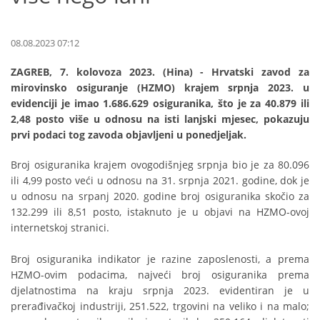
08.08.2023 07:12
ZAGREB, 7. kolovoza 2023. (Hina) - Hrvatski zavod za
mirovinsko osiguranje (HZMO) krajem srpnja 2023. u
evidenciji je imao 1.686.629 osiguranika, što je za 40.879 ili
2,48 posto više u odnosu na isti lanjski mjesec, pokazuju
prvi podaci tog zavoda objavljeni u ponedjeljak.
Broj osiguranika krajem ovogodišnjeg srpnja bio je za 80.096
ili 4,99 posto veći u odnosu na 31. srpnja 2021. godine, dok je
u odnosu na srpanj 2020. godine broj osiguranika skočio za
132.299 ili 8,51 posto, istaknuto je u objavi na HZMO-ovoj
internetskoj stranici.
Broj osiguranika indikator je razine zaposlenosti, a prema
HZMO-ovim podacima, najveći broj osiguranika prema
djelatnostima na kraju srpnja 2023. evidentiran je u
prerađivačkoj industriji, 251.522, trgovini na veliko i na malo;