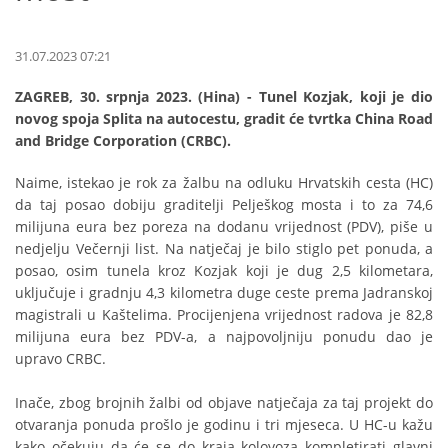
31.07.2023 07:21
ZAGREB, 30. srpnja 2023. (Hina) - Tunel Kozjak, koji je dio
novog spoja Splita na autocestu, gradit će tvrtka China Road
and Bridge Corporation (CRBC).
Naime, istekao je rok za žalbu na odluku Hrvatskih cesta (HC)
da taj posao dobiju graditelji Pelješkog mosta i to za 74,6
milijuna eura bez poreza na dodanu vrijednost (PDV), piše u
nedjelju Večernji list. Na natječaj je bilo stiglo pet ponuda, a
posao, osim tunela kroz Kozjak koji je dug 2,5 kilometara,
uključuje i gradnju 4,3 kilometra duge ceste prema Jadranskoj
magistrali u Kaštelima. Procijenjena vrijednost radova je 82,8
milijuna eura bez PDV-a, a najpovoljniju ponudu dao je
upravo CRBC.
Inače, zbog brojnih žalbi od objave natječaja za taj projekt do
otvaranja ponuda prošlo je godinu i tri mjeseca. U HC-u kažu