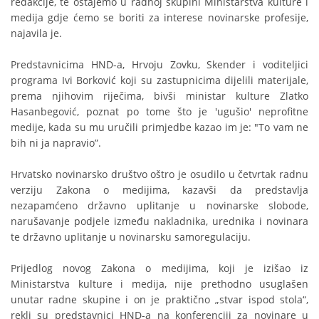
redakcije, te ostajemo u radnoj skupini Ministarstva kulture i
medija gdje ćemo se boriti za interese novinarske profesije,
najavila je.
Predstavnicima HND-a, Hrvoju Zovku, Skender i voditeljici
programa Ivi Borković koji su zastupnicima dijelili materijale,
prema njihovim riječima, bivši ministar kulture Zlatko
Hasanbegović, poznat po tome što je 'ugušio' neprofitne
medije, kada su mu uručili primjedbe kazao im je: "To vam ne
bih ni ja napravio”.
Hrvatsko novinarsko društvo oštro je osudilo u četvrtak radnu
verziju Zakona o medijima, kazavši da predstavlja
nezapamćeno državno uplitanje u novinarske slobode,
narušavanje podjele između nakladnika, urednika i novinara
te državno uplitanje u novinarsku samoregulaciju.
Prijedlog novog Zakona o medijima, koji je izišao iz
Ministarstva kulture i medija, nije prethodno usuglašen
unutar radne skupine i on je praktično „stvar ispod stola“,
rekli su predstavnici HND-a na konferenciji za novinare u