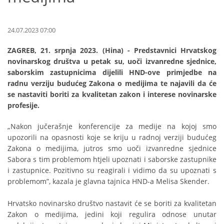
24.07.2023 07:00
ZAGREB, 21. srpnja 2023. (Hina) - Predstavnici Hrvatskog
novinarskog društva u petak su, uoči izvanredne sjednice,
saborskim zastupnicima dijelili HND-ove primjedbe na
radnu verziju budućeg Zakona o medijima te najavili da će
se nastaviti boriti za kvalitetan zakon i interese novinarske
profesije.
„Nakon jučerašnje konferencije za medije na kojoj smo
upozorili na opasnosti koje se kriju u radnoj verziji budućeg
Zakona o medijima, jutros smo uoči izvanredne sjednice
Sabora s tim problemom htjeli upoznati i saborske zastupnike
i zastupnice. Pozitivno su reagirali i vidimo da su upoznati s
problemom”, kazala je glavna tajnica HND-a Melisa Skender.
Hrvatsko novinarsko društvo nastavit će se boriti za kvalitetan
Zakon o medijima, jedini koji regulira odnose unutar