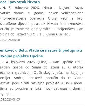
jeca i povratak Hrvata
NIN, 5. kolovoza 2026. (Hina) - Najveći izazov
rvatske danas, 31 godinu nakon veličanstvene
ojno-redarstvene operacije Oluja, veći je broj
ovorođene djece i povratak Hrvata iz inozemstva,
oručio je ministar demografije i useljeništva Ivan
pić na obilježavanju Oluje u Kninu u srijedu.
.08.2026 08:08
lenković u Bolu: Vlada će nastaviti podupirati
azvojne projekte Općine
OL, 4. kolovoza 2026. (Hina) - Dan Općine Bol i
lagdan Gospe od Sniga obilježeni su u utorak
večanom sjednicom Općinskog vijeća, na kojoj je
remijer Andrej Plenković poručio da će Vlada
astaviti podupirati razvojne projekte u Bolu, među
ojima su proširenje luke, novi vatrogasni dom i
aganja ...
.08.2026 08:05