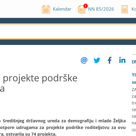
Kalendar
NN
85
/
2026
Ko
D
a projekte podrške
Y
s
ra
ZA
z
t
se
se
ca Središnjeg državnog ureda za demografiju i mlade Željka
ne
 potpore udrugama za projekte podrške roditeljstvu za ovu
06
, ostvarila su 74 projekta.