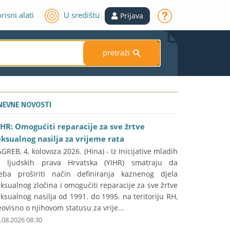
risni alati
U središtu
Prijava
pretraži
S
NEVNE NOVOSTI
IHR: Omogućiti reparacije za sve žrtve
eksualnog nasilja za vrijeme rata
GREB, 4. kolovoza 2026. (Hina) - Iz Inicijative mladih
a ljudskih prava Hrvatska (YIHR) smatraju da
reba proširiti način definiranja kaznenog djela
ksualnog zločina i omogućiti reparacije za sve žrtve
ksualnog nasilja od 1991. do 1995. na teritoriju RH,
ovisno o njihovom statusu za vrije...
.08.2026 08:30