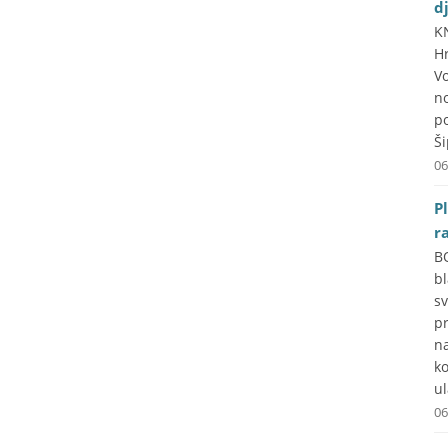
d
K
H
V
n
p
Ši
06
P
r
B
b
s
p
n
k
ul
06