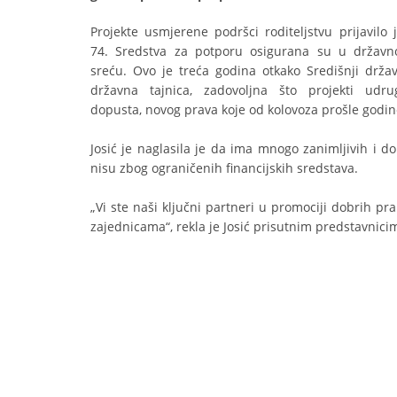
Projekte usmjerene podršci roditeljstvu prijavilo
74. Sredstva za potporu osigurana su u državn
sreću. Ovo je treća godina otkako Središnji drža
državna tajnica, zadovoljna što projekti ud
dopusta, novog prava koje od kolovoza prošle godin
Josić je naglasila je da ima mnogo zanimljivih i dob
nisu zbog ograničenih financijskih sredstava.
„Vi ste naši ključni partneri u promociji dobrih 
zajednicama“, rekla je Josić prisutnim predstavnic