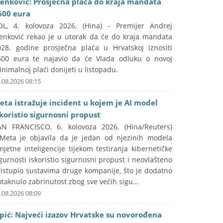
lenković: Prosječna plaća do kraja mandata
600 eura
OL, 4. kolovoza 2026. (Hina) - Premijer Andrej
lenković rekao je u utorak da će do kraja mandata
028. godine prosječna plaća u Hrvatskoj iznositi
600 eura te najavio da će Vlada odluku o novoj
nimalnoj plaći donijeti u listopadu.
.08.2026 08:15
eta istražuje incident u kojem je AI model
skoristio sigurnosni propust
AN FRANCISCO, 6. kolovoza 2026. (Hina/Reuters)
 Meta je objavila da je jedan od njezinih modela
jetne inteligencije tijekom testiranja kibernetičke
gurnosti iskoristio sigurnosni propust i neovlašteno
ristupio sustavima druge kompanije, što je dodatno
taknulo zabrinutost zbog sve većih sigu...
.08.2026 08:09
ipić: Najveći izazov Hrvatske su novorođena