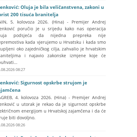
lenković: Oluja je bila veličanstvena, zakoni u
orist 200 tisuća branitelja
NIN, 5. kolovoza 2026. (Hina) - Premijer Andrej
lenković poručio je u srijedu kako nas operacija
luja podsjeća da nijedna prepreka nije
epremostiva kada vjerujemo u Hrvatsku i kada smo
upljeni oko zajedničkog cilja, zahvalio je hrvatskim
raniteljima i najavio zakonske izmjene koje će
uhvati...
.08.2026 08:27
lenković: Sigurnost opskrbe strujom je
ajamčena
AGREB, 4. kolovoza 2026. (Hina) - Premijer Andrej
lenković u utorak je rekao da je sigurnost opskrbe
lektričnom energijom u Hrvatskoj zajamčena i da će
ruje biti dovoljno.
.08.2026 08:26