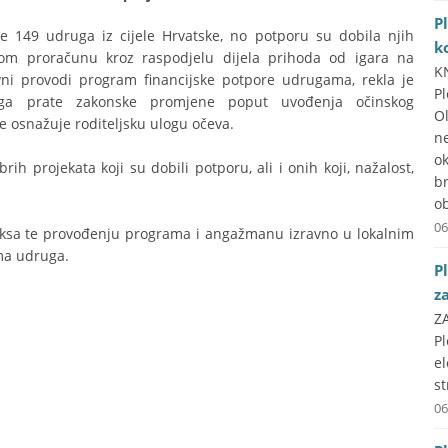
P
 je 149 udruga iz cijele Hrvatske, no potporu su dobila njih
k
om proračunu kroz raspodjelu dijela prihoda od igara na
K
vni provodi program financijske potpore udrugama, rekla je
P
ruga prate zakonske promjene poput uvođenja očinskog
O
e osnažuje roditeljsku ulogu očeva.
n
ok
rih projekata koji su dobili potporu, ali i onih koji, nažalost,
b
ob
06
praksa te provođenju programa i angažmanu izravno u lokalnim
ima udruga.
P
z
Z
P
e
st
06