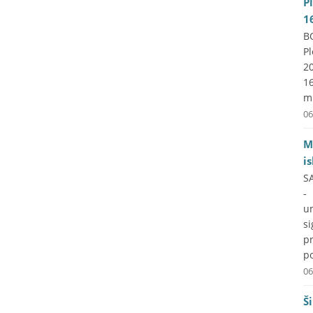
P
1
B
P
2
1
mi
06
M
i
S
-
um
si
p
po
06
Š