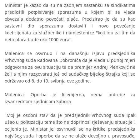
Ministar je kazao da su na zadnjem sastanku sa sindikatima
predložili potpisivanje sporazuma u kojem bi se Vlada
obvezala dodatno povećati plaće. Precizirao je da su kao
sastavni dio sporazuma dostavili i novo povećanje
koeficijenata za službenike i namještenike ''koji idu za tim da
neto plaća bude oko 1000 eura''.
Malenica se osvrnuo i na današnju izjavu predsjednika
Vrhovnog suda Radovana Dobronića da je Vlada u punoj mjeri
odgovorna za ovu situaciju te da premijer Andrej Plenković ne
želi s njim razgovarati još od sudačkog bijelog štrajka koji se
održavao od 8. do 19. svibnja ove godine.
Malenica: Oporba je licemjerna, nema potrebe za
izvanrednom sjednicom Sabora
''Moj je osobni stav da je predsjednik Vrhovnog suda ipak
ušao u politizaciju teme što ne doprinosi rješavanju situacije'',
ocijenio je. Ministar je, osvrnuvši se na kritike predsjednika
najvišeg suda i oporbe da se ne ulaže dovoljno u pravosuđe,