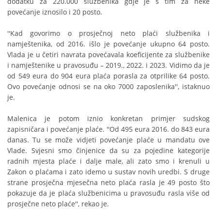
dodatku za 220.000 službenika gdje je s tim za neke
povećanje iznosilo i 20 posto.
''Kad govorimo o prosječnoj neto plaći službenika i
namještenika, od 2016. išlo je povećanje ukupno 64 posto.
Vlada je u četiri navrata povećavala koeficijente za službenike
i namještenike u pravosuđu – 2019., 2022. i 2023. Vidimo da je
od 549 eura do 904 eura plaća porasla za otprilike 64 posto.
Ovo povećanje odnosi se na oko 7000 zaposlenika'', istaknuo
je.
Malenica je potom iznio konkretan primjer sudskog
zapisničara i povećanje plaće. ''Od 495 eura 2016. do 843 eura
danas. Tu se može vidjeti povećanje plaće u mandatu ove
Vlade. Svjesni smo činjenice da su za pojedine kategorije
radnih mjesta plaće i dalje male, ali zato smo i krenuli u
Zakon o plaćama i zato idemo u sustav novih uredbi. S druge
strane prosječna mjesečna neto plaća rasla je 49 posto što
pokazuje da je plaća službenicima u pravosuđu rasla više od
prosječne neto plaće'', rekao je.