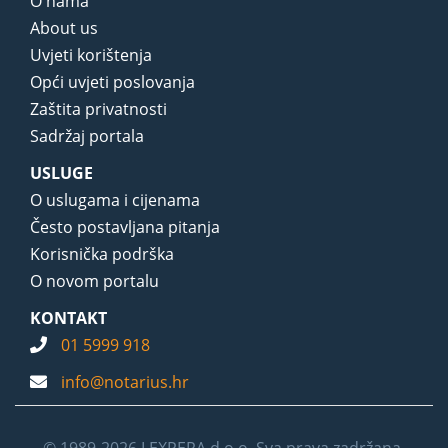
O nama
About us
Uvjeti korištenja
Opći uvjeti poslovanja
Zaštita privatnosti
Sadržaj portala
USLUGE
O uslugama i cijenama
Često postavljana pitanja
Korisnička podrška
O novom portalu
KONTAKT
01 5999 918
info@notarius.hr
© 1989-2026 LEXPERA d.o.o. Sva prava zadržana.