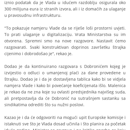
iznio podatak da je Vlada u idućem razdoblju osigurala oko
300 milijuna eura iz stranih izvora, ali i iz domaćih za ulaganje
u pravosudnu infrastrukturu.
''To pokazuje namjeru Vlade da se riješe loši prostorni uvjeti.
To prati ulaganje u digitalizaciju. Vrata Ministarstva su im
otvorena. Spremni smo na nove razgovore. Nastavit ćemo
razgovarati. Svaki konstruktivan doprinos završetku štrajka
cijenimo i dobrodošao je'', rekao je.
Dodao je da kontinuirano razgovara s Dobronićem kojeg je
izvijestio o odluci o umanjenoj plaći za dane provedene u
štrajku. Dodao je i da je dostavljena tablica kako bi se vidjela
namjera Vlade i kako bi povećanje koeficijenata išlo. Malenica
je rekao da ne zna koje su ovlasti predsjednika najvišeg suda,
ali pretpostavlja da će Dobronić na sutrašnjem sastanku sa
sindikatima odrediti što su nužni poslovi.
Kazao je i da će odgovoriti na mogući upit Europske komisije i
istaknuti sve što je Vlada dosad učinila i što planira za početak