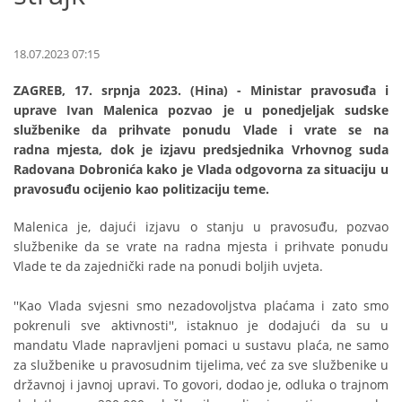
18.07.2023 07:15
ZAGREB, 17. srpnja 2023. (Hina) - Ministar pravosuđa i
uprave Ivan Malenica pozvao je u ponedjeljak sudske
službenike da prihvate ponudu Vlade i vrate se na
radna mjesta, dok je izjavu predsjednika Vrhovnog suda
Radovana Dobronića kako je Vlada odgovorna za situaciju u
pravosuđu ocijenio kao politizaciju teme.
Malenica je, dajući izjavu o stanju u pravosuđu, pozvao
službenike da se vrate na radna mjesta i prihvate ponudu
Vlade te da zajednički rade na ponudi boljih uvjeta.
''Kao Vlada svjesni smo nezadovoljstva plaćama i zato smo
pokrenuli sve aktivnosti'', istaknuo je dodajući da su u
mandatu Vlade napravljeni pomaci u sustavu plaća, ne samo
za službenike u pravosudnim tijelima, već za sve službenike u
državnoj i javnoj upravi. To govori, dodao je, odluka o trajnom