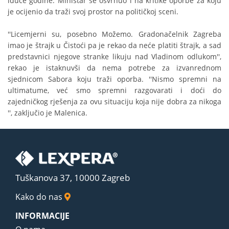
iduće godine. Ministar se osvrnuo i na kritike oporbe za koju
je ocijenio da traži svoj prostor na političkoj sceni.
''Licemjerni su, posebno Možemo. Gradonačelnik Zagreba
imao je štrajk u Čistoći pa je rekao da neće platiti štrajk, a sad
predstavnici njegove stranke likuju nad Vladinom odlukom'',
rekao je istaknuvši da nema potrebe za izvanrednom
sjednicom Sabora koju traži oporba. ''Nismo spremni na
ultimatume, već smo spremni razgovarati i doći do
zajedničkog rješenja za ovu situaciju koja nije dobra za nikoga
'', zaključio je Malenica.
Tuškanova 37, 10000 Zagreb
Kako do nas
INFORMACIJE