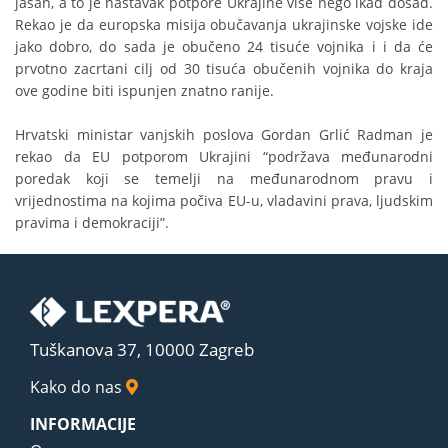
jasan, a to je nastavak potpore Ukrajine više nego ikad dosad.
Rekao je da europska misija obučavanja ukrajinske vojske ide
jako dobro, do sada je obučeno 24 tisuće vojnika i i da će
prvotno zacrtani cilj od 30 tisuća obučenih vojnika do kraja
ove godine biti ispunjen znatno ranije.
Hrvatski ministar vanjskih poslova Gordan Grlić Radman je
rekao da EU potporom Ukrajini “podržava međunarodni
poredak koji se temelji na međunarodnom pravu i
vrijednostima na kojima počiva EU-u, vladavini prava, ljudskim
pravima i demokraciji”.
Tuškanova 37, 10000 Zagreb
Kako do nas
INFORMACIJE