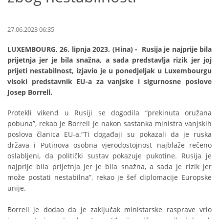
27.06.2023 06:35
LUXEMBOURG, 26. lipnja 2023. (Hina) - Rusija je najprije bila
prijetnja jer je bila snažna, a sada predstavlja rizik jer joj
prijeti nestabilnost, izjavio je u ponedjeljak u Luxembourgu
visoki predstavnik EU-a za vanjske i sigurnosne poslove
Josep Borrell.
Protekli vikend u Rusiji se dogodila “prekinuta oružana
pobuna”, rekao je Borrell je nakon sastanka ministra vanjskih
poslova članica EU-a.“Ti događaji su pokazali da je ruska
država i Putinova osobna vjerodostojnost najblaže rečeno
oslabljeni, da politički sustav pokazuje pukotine. Rusija je
najprije bila prijetnja jer je bila snažna, a sada je rizik jer
može postati nestabilna”, rekao je šef diplomacije Europske
unije.
Borrell je dodao da je zaključak ministarske rasprave vrlo