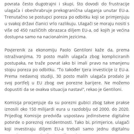
povrata često dugotrajni i skupi, što dovodi do frustracije
ulagača i obeshrabruje prekogranična ulaganja unutar EU-a.
Trenutačno se postupci poreza po odbitku koji se primjenjuju
u svakoj državi članici vrlo razlikuju. Ulagači se moraju nositi s
više od 450 različitih obrazaca diljem EU-a, od kojih je većina
dostupna samo na nacionalnim jezicima.
Povjerenik za ekonomiju Paolo Gentiloni kaže da, prema
istraživanjima, 70 posto malih ulagača zbog kompliciranih
postupaka, ne traže povrat iako bi imali pravo na smanjenu
stopu poreza po odbitku. “To također tjera investicije iz EU-a.
Prema nedavnoj studiji, 30 posto malih ulagača prodalo je
svoj portfelj u EU zbog ove porezne barijere. Ne možemo
dopustiti da se ovakva situacija nastavi”, rekao je Gentiloni.
Komisija procjenjuje da su porezni gubici zbog takve prakse
iznosili oko 150 milijardi eura u razdoblju od 2000. do 2020.
Prijedlog Komisije predviđa uspostavu jedinstvene digitalne
potvrde o poreznoj rezidentnosti. Tako bi, primjerice, ulagači
koji investiraju diljem EU-a trebali samo jednu digitalnu