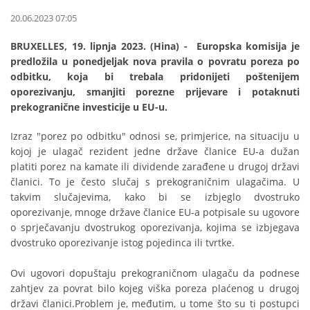
20.06.2023 07:05
BRUXELLES, 19. lipnja 2023. (Hina) - Europska komisija je
predložila u ponedjeljak nova pravila o povratu poreza po
odbitku, koja bi trebala pridonijeti poštenijem
oporezivanju, smanjiti porezne prijevare i potaknuti
prekogranične investicije u EU-u.
Izraz "porez po odbitku" odnosi se, primjerice, na situaciju u
kojoj je ulagač rezident jedne države članice EU-a dužan
platiti porez na kamate ili dividende zarađene u drugoj državi
članici. To je često slučaj s prekograničnim ulagačima. U
takvim slučajevima, kako bi se izbjeglo dvostruko
oporezivanje, mnoge države članice EU-a potpisale su ugovore
o sprječavanju dvostrukog oporezivanja, kojima se izbjegava
dvostruko oporezivanje istog pojedinca ili tvrtke.
Ovi ugovori dopuštaju prekograničnom ulagaču da podnese
zahtjev za povrat bilo kojeg viška poreza plaćenog u drugoj
državi članici.Problem je, međutim, u tome što su ti postupci