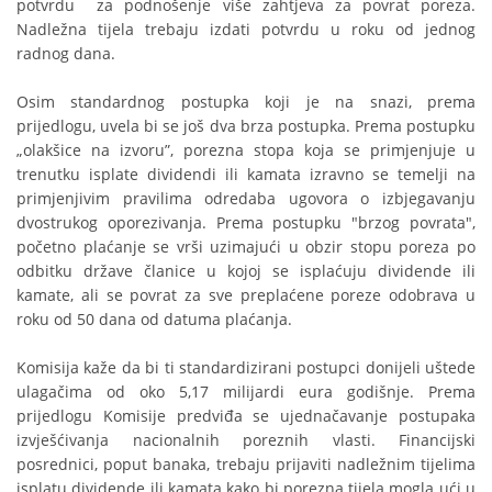
potvrdu za podnošenje više zahtjeva za povrat poreza.
Nadležna tijela trebaju izdati potvrdu u roku od jednog
radnog dana.
Osim standardnog postupka koji je na snazi, prema
prijedlogu, uvela bi se još dva brza postupka. Prema postupku
„olakšice na izvoru”, porezna stopa koja se primjenjuje u
trenutku isplate dividendi ili kamata izravno se temelji na
primjenjivim pravilima odredaba ugovora o izbjegavanju
dvostrukog oporezivanja. Prema postupku "brzog povrata",
početno plaćanje se vrši uzimajući u obzir stopu poreza po
odbitku države članice u kojoj se isplaćuju dividende ili
kamate, ali se povrat za sve preplaćene poreze odobrava u
roku od 50 dana od datuma plaćanja.
Komisija kaže da bi ti standardizirani postupci donijeli uštede
ulagačima od oko 5,17 milijardi eura godišnje. Prema
prijedlogu Komisije predviđa se ujednačavanje postupaka
izvješćivanja nacionalnih poreznih vlasti. Financijski
posrednici, poput banaka, trebaju prijaviti nadležnim tijelima
isplatu dividende ili kamata kako bi porezna tijela mogla ući u