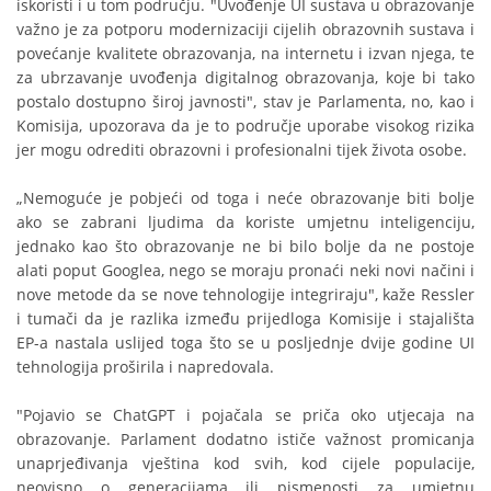
iskoristi i u tom području. "Uvođenje UI sustava u obrazovanje
važno je za potporu modernizaciji cijelih obrazovnih sustava i
povećanje kvalitete obrazovanja, na internetu i izvan njega, te
za ubrzavanje uvođenja digitalnog obrazovanja, koje bi tako
postalo dostupno široj javnosti", stav je Parlamenta, no, kao i
Komisija, upozorava da je to područje uporabe visokog rizika
jer mogu odrediti obrazovni i profesionalni tijek života osobe.
„Nemoguće je pobjeći od toga i neće obrazovanje biti bolje
ako se zabrani ljudima da koriste umjetnu inteligenciju,
jednako kao što obrazovanje ne bi bilo bolje da ne postoje
alati poput Googlea, nego se moraju pronaći neki novi načini i
nove metode da se nove tehnologije integriraju", kaže Ressler
i tumači da je razlika između prijedloga Komisije i stajališta
EP-a nastala uslijed toga što se u posljednje dvije godine UI
tehnologija proširila i napredovala.
"Pojavio se ChatGPT i pojačala se priča oko utjecaja na
obrazovanje. Parlament dodatno ističe važnost promicanja
unaprjeđivanja vještina kod svih, kod cijele populacije,
neovisno o generacijama ili pismenosti za umjetnu