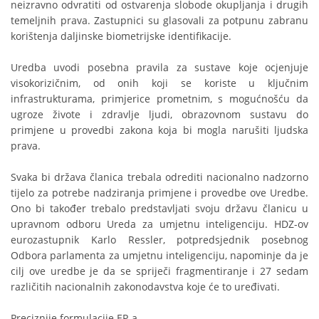
neizravno odvratiti od ostvarenja slobode okupljanja i drugih
temeljnih prava. Zastupnici su glasovali za potpunu zabranu
korištenja daljinske biometrijske identifikacije.
Uredba uvodi posebna pravila za sustave koje ocjenjuje
visokorizičnim, od onih koji se koriste u ključnim
infrastrukturama, primjerice prometnim, s mogućnošću da
ugroze živote i zdravlje ljudi, obrazovnom sustavu do
primjene u provedbi zakona koja bi mogla narušiti ljudska
prava.
Svaka bi država članica trebala odrediti nacionalno nadzorno
tijelo za potrebe nadziranja primjene i provedbe ove Uredbe.
Ono bi također trebalo predstavljati svoju državu članicu u
upravnom odboru Ureda za umjetnu inteligenciju. HDZ-ov
eurozastupnik Karlo Ressler, potpredsjednik posebnog
Odbora parlamenta za umjetnu inteligenciju, napominje da je
cilj ove uredbe je da se spriječi fragmentiranje i 27 sedam
različitih nacionalnih zakonodavstva koje će to uređivati.
Preciznije formulacije EP-a