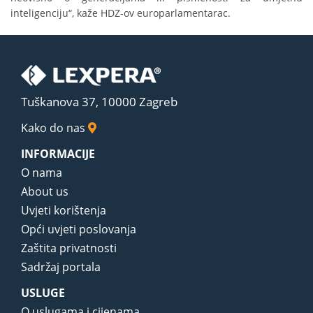
inteligenciju“, kaže HDZ-ov europarlamentarac.
Tuškanova 37, 10000 Zagreb
Kako do nas
INFORMACIJE
O nama
About us
Uvjeti korištenja
Opći uvjeti poslovanja
Zaštita privatnosti
Sadržaj portala
USLUGE
O uslugama i cijenama