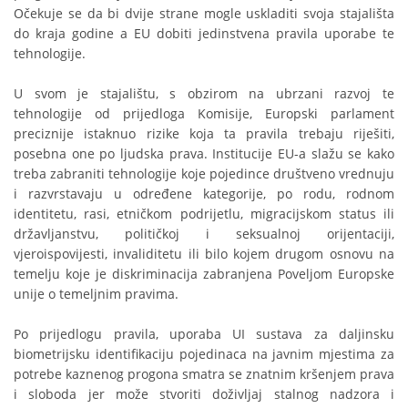
Očekuje se da bi dvije strane mogle uskladiti svoja stajališta
do kraja godine a EU dobiti jedinstvena pravila uporabe te
tehnologije.
U svom je stajalištu, s obzirom na ubrzani razvoj te
tehnologije od prijedloga Komisije, Europski parlament
preciznije istaknuo rizike koja ta pravila trebaju riješiti,
posebna one po ljudska prava. Institucije EU-a slažu se kako
treba zabraniti tehnologije koje pojedince društveno vrednuju
i razvrstavaju u određene kategorije, po rodu, rodnom
identitetu, rasi, etničkom podrijetlu, migracijskom status ili
državljanstvu, političkoj i seksualnoj orijentaciji,
vjeroispovijesti, invaliditetu ili bilo kojem drugom osnovu na
temelju koje je diskriminacija zabranjena Poveljom Europske
unije o temeljnim pravima.
Po prijedlogu pravila, uporaba UI sustava za daljinsku
biometrijsku identifikaciju pojedinaca na javnim mjestima za
potrebe kaznenog progona smatra se znatnim kršenjem prava
i sloboda jer može stvoriti doživljaj stalnog nadzora i