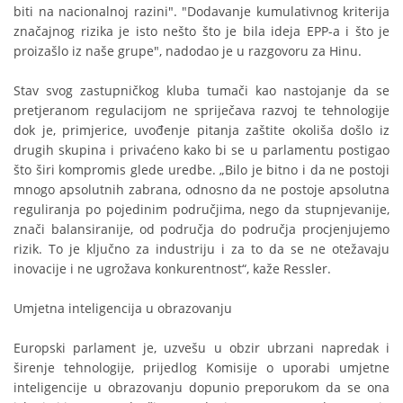
biti na nacionalnoj razini". "Dodavanje kumulativnog kriterija
značajnog rizika je isto nešto što je bila ideja EPP-a i što je
proizašlo iz naše grupe", nadodao je u razgovoru za Hinu.
Stav svog zastupničkog kluba tumači kao nastojanje da se
pretjeranom regulacijom ne spriječava razvoj te tehnologije
dok je, primjerice, uvođenje pitanja zaštite okoliša došlo iz
drugih skupina i privaćeno kako bi se u parlamentu postigao
što širi kompromis glede uredbe. „Bilo je bitno i da ne postoji
mnogo apsolutnih zabrana, odnosno da ne postoje apsolutna
reguliranja po pojedinim područjima, nego da stupnjevanije,
znači balansiranije, od područja do područja procjenjujemo
rizik. To je ključno za industriju i za to da se ne otežavaju
inovacije i ne ugrožava konkurentnost“, kaže Ressler.
Umjetna inteligencija u obrazovanju
Europski parlament je, uzvešu u obzir ubrzani napredak i
širenje tehnologije, prijedlog Komisije o uporabi umjetne
inteligencije u obrazovanju dopunio preporukom da se ona