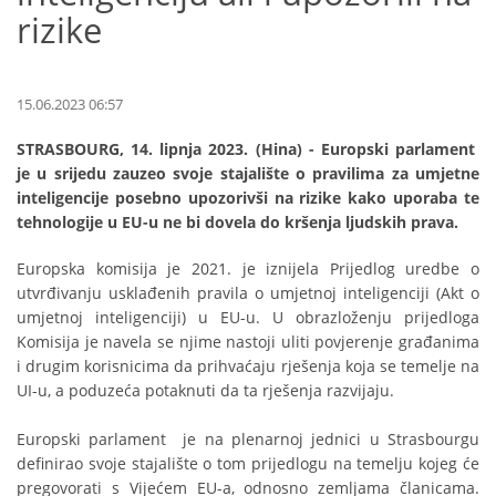
rizike
15.06.2023 06:57
STRASBOURG, 14. lipnja 2023. (Hina) - Europski parlament
je u srijedu zauzeo svoje stajalište o pravilima za umjetne
inteligencije posebno upozorivši na rizike kako uporaba te
tehnologije u EU-u ne bi dovela do kršenja ljudskih prava.
Europska komisija je 2021. je iznijela Prijedlog uredbe o
utvrđivanju usklađenih pravila o umjetnoj inteligenciji (Akt o
umjetnoj inteligenciji) u EU-u. U obrazloženju prijedloga
Komisija je navela se njime nastoji uliti povjerenje građanima
i drugim korisnicima da prihvaćaju rješenja koja se temelje na
UI-u, a poduzeća potaknuti da ta rješenja razvijaju.
Europski parlament je na plenarnoj jednici u Strasbourgu
definirao svoje stajalište o tom prijedlogu na temelju kojeg će
pregovorati s Vijećem EU-a, odnosno zemljama članicama.