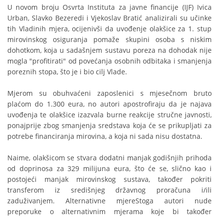
U novom broju Osvrta Instituta za javne financije (IJF) Ivica
Urban, Slavko Bezeredi i Vjekoslav Bratić analizirali su učinke
tih Vladinih mjera, ocijenivši da uvođenje olakšice za 1. stup
mirovinskog osiguranja pomaže skupini osoba s niskim
dohotkom, koja u sadašnjem sustavu poreza na dohodak nije
mogla "profitirati" od povećanja osobnih odbitaka i smanjenja
poreznih stopa, što je i bio cilj Vlade.
Mjerom su obuhvaćeni zaposlenici s mjesečnom bruto
plaćom do 1.300 eura, no autori apostrofiraju da je najava
uvođenja te olakšice izazvala burne reakcije stručne javnosti,
ponajprije zbog smanjenja sredstava koja će se prikupljati za
potrebe financiranja mirovina, a koja ni sada nisu dostatna.
Naime, olakšicom se stvara dodatni manjak godišnjih prihoda
od doprinosa za 329 milijuna eura, što će se, slično kao i
postojeći manjak mirovinskog sustava, također pokriti
transferom iz središnjeg državnog proračuna i/ili
zaduživanjem. Alternativne mjereStoga autori nude
preporuke o alternativnim mjerama koje bi također