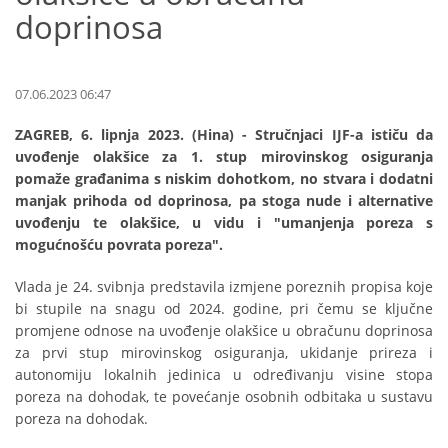
doprinosa
07.06.2023 06:47
ZAGREB, 6. lipnja 2023. (Hina) - Stručnjaci IJF-a ističu da
uvođenje olakšice za 1. stup mirovinskog osiguranja
pomaže građanima s niskim dohotkom, no stvara i dodatni
manjak prihoda od doprinosa, pa stoga nude i alternative
uvođenju te olakšice, u vidu i "umanjenja poreza s
mogućnošću povrata poreza".
Vlada je 24. svibnja predstavila izmjene poreznih propisa koje
bi stupile na snagu od 2024. godine, pri čemu se ključne
promjene odnose na uvođenje olakšice u obračunu doprinosa
za prvi stup mirovinskog osiguranja, ukidanje prireza i
autonomiju lokalnih jedinica u određivanju visine stopa
poreza na dohodak, te povećanje osobnih odbitaka u sustavu
poreza na dohodak.