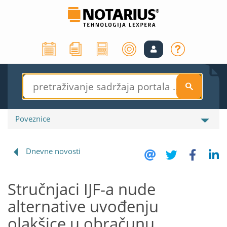
S
Poveznice
Dnevne novosti
Stručnjaci IJF-a nude
alternative uvođenju
olakšice u obračunu