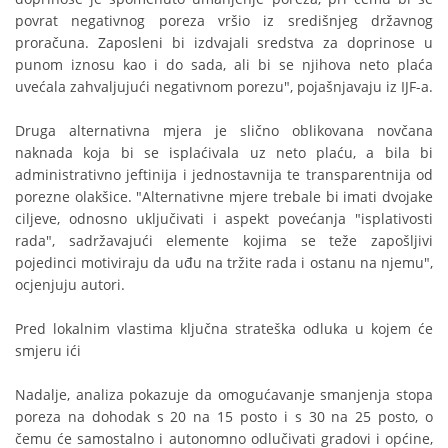
povrat negativnog poreza vršio iz središnjeg državnog
proračuna. Zaposleni bi izdvajali sredstva za doprinose u
punom iznosu kao i do sada, ali bi se njihova neto plaća
uvećala zahvaljujući negativnom porezu", pojašnjavaju iz IJF-a.
Druga alternativna mjera je slično oblikovana novčana
naknada koja bi se isplaćivala uz neto plaću, a bila bi
administrativno jeftinija i jednostavnija te transparentnija od
porezne olakšice. "Alternativne mjere trebale bi imati dvojake
ciljeve, odnosno uključivati i aspekt povećanja "isplativosti
rada", sadržavajući elemente kojima se teže zapošljivi
pojedinci motiviraju da uđu na tržite rada i ostanu na njemu",
ocjenjuju autori.
Pred lokalnim vlastima ključna strateška odluka u kojem će
smjeru ići
Nadalje, analiza pokazuje da omogućavanje smanjenja stopa
poreza na dohodak s 20 na 15 posto i s 30 na 25 posto, o
čemu će samostalno i autonomno odlučivati gradovi i općine,