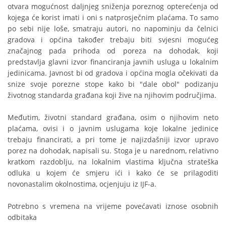
otvara mogućnost daljnjeg sniženja poreznog opterećenja od
kojega će korist imati i oni s natprosječnim plaćama. To samo
po sebi nije loše, smatraju autori, no napominju da čelnici
gradova i općina također trebaju biti svjesni mogućeg
značajnog pada prihoda od poreza na dohodak, koji
predstavlja glavni izvor financiranja javnih usluga u lokalnim
jedinicama. Javnost bi od gradova i općina mogla očekivati da
snize svoje porezne stope kako bi "dale obol" podizanju
životnog standarda građana koji žive na njihovim područjima.
Međutim, životni standard građana, osim o njihovim neto
plaćama, ovisi i o javnim uslugama koje lokalne jedinice
trebaju financirati, a pri tome je najizdašniji izvor upravo
porez na dohodak, napisali su. Stoga je u narednom, relativno
kratkom razdoblju, na lokalnim vlastima ključna strateška
odluka u kojem će smjeru ići i kako će se prilagoditi
novonastalim okolnostima, ocjenjuju iz IJF-a.
Potrebno s vremena na vrijeme povećavati iznose osobnih
odbitaka