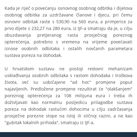
Kada je riječ o povećanju osnovnog osobnog odbitka i dijelova
osobnog odbitka za uzdržavane članove i djecu, pri čemu
osnovni odbitak raste s 530,90 na 560 eura, a primjerice za
prvo dijete s 232,27 na 280 eura, iz IJF-a smatraju da je, u cilju
obuzdavanja pretjeranog rasta prosječnog poreznog
opterećenja, potrebno s vremena na vrijeme povećavati
iznose osobnih odbitaka i ostalih novčanih parametara
sustava poreza na dohodak.
U hrvatskom sustavu ne postoji redovni mehanizam
usklađivanja osobnih odbitaka s rastom dohodaka i troškova
života, već su uobičajene "ad hoc" promjene poput
najavljenih. Predložene promjene rezultirat će "olakšanjem"
poreznog opterećenja za 108 milijuna eura i treba ih
doživljavati kao normalnu posljedicu prilagodbe sustava
poreza na dohodak rastućim dohocima u cilju zadržavanja
prosječne porezne stope na istoj ili sličnoj razini, a ne kao
"gubitak lokalnih prihoda", smatraju iz IJF-a.