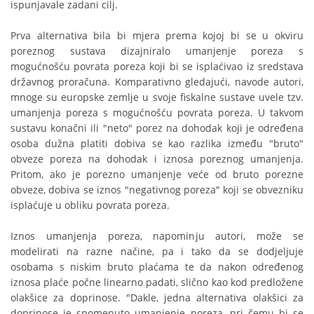
ispunjavale zadani cilj.
Prva alternativa bila bi mjera prema kojoj bi se u okviru
poreznog sustava dizajniralo umanjenje poreza s
mogućnošću povrata poreza koji bi se isplaćivao iz sredstava
državnog proračuna. Komparativno gledajući, navode autori,
mnoge su europske zemlje u svoje fiskalne sustave uvele tzv.
umanjenja poreza s mogućnošću povrata poreza. U takvom
sustavu konačni ili "neto" porez na dohodak koji je određena
osoba dužna platiti dobiva se kao razlika između "bruto"
obveze poreza na dohodak i iznosa poreznog umanjenja.
Pritom, ako je porezno umanjenje veće od bruto porezne
obveze, dobiva se iznos "negativnog poreza" koji se obvezniku
isplaćuje u obliku povrata poreza.
Iznos umanjenja poreza, napominju autori, može se
modelirati na razne načine, pa i tako da se dodjeljuje
osobama s niskim bruto plaćama te da nakon određenog
iznosa plaće počne linearno padati, slično kao kod predložene
olakšice za doprinose. "Dakle, jedna alternativa olakšici za
doprinose je spomenuto umanjenje poreza, pri čemu bi se