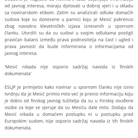
od javnog interesa, moraju djelovati u dobroj vjeri i u skladu
sa novinarskom etikom. Zatim su analizirali odluke domaćih
sudova koje su donesene u parnici koju je Mesić pokrenuo
zbog navodno klevetničkih izjava iznesenih u spornom
članku. Utvrdili su da su sudovi u svojim odlukama postigli
pravičan balans između prava podnositelja na čast i ugled i
prava javnosti da bude informirana o informacijama od
javnog interesa.
'Mesić nikada nije osporio sadržaj navoda iz finskih
dokumenata'
ESLJP je primijetio kako novinar u spornom članku nije iznio
tvrdnju da je Mesić primio mito već je prenio informaciju koju
je dobio od finskog javnog tužitelja da su u Finskoj osuđene
osobe za koje se vjeruje da su Mesiću dale mito. Dodaju da
Mesić nikada u domaćem postupku ni u postupku pred
Europskim sudom, nije osporio sadržaj navoda iz tih finskih
dokumenata.