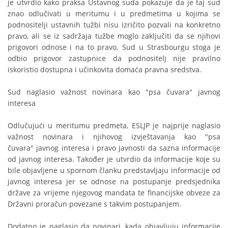
je utvrdio kako praksa Ustavnog suda pokazuje da je taj sud
znao odlučivati u meritumu i u predmetima u kojima se
podnositelji ustavnih tužbi nisu izričito pozvali na konkretno
pravo, ali se iz sadržaja tužbe moglo zaključiti da se njihovi
prigovori odnose i na to pravo. Sud u Strasbourgu stoga je
odbio prigovor zastupnice da podnositelj nije pravilno
iskoristio dostupna i učinkovita domaća pravna sredstva.
Sud naglasio važnost novinara kao "psa čuvara" javnog
interesa
Odlučujući u meritumu predmeta, ESLJP je najprije naglasio
važnost novinara i njihovog izvještavanja kao "psa
čuvara" javnog interesa i pravo javnosti da sazna informacije
od javnog interesa. Također je utvrdio da informacije koje su
bile objavljene u spornom članku predstavljaju informacije od
javnog interesa jer se odnose na postupanje predsjednika
države za vrijeme njegovog mandata te financijske obveze za
Državni proračun povezane s takvim postupanjem.
Dodatno je naglasio da novinari, kada objavljuju informacije