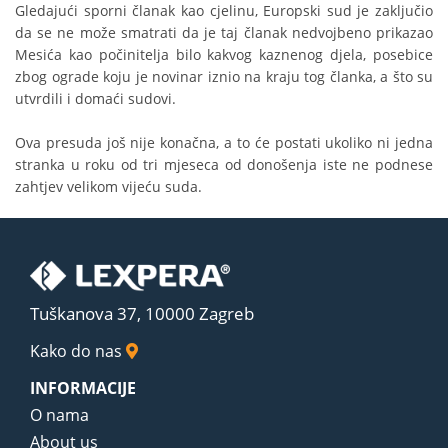
Gledajući sporni članak kao cjelinu, Europski sud je zaključio
da se ne može smatrati da je taj članak nedvojbeno prikazao
Mesića kao počinitelja bilo kakvog kaznenog djela, posebice
zbog ograde koju je novinar iznio na kraju tog članka, a što su
utvrdili i domaći sudovi.
Ova presuda još nije konačna, a to će postati ukoliko ni jedna
stranka u roku od tri mjeseca od donošenja iste ne podnese
zahtjev velikom vijeću suda.
Tuškanova 37, 10000 Zagreb
Kako do nas
INFORMACIJE
O nama
About us