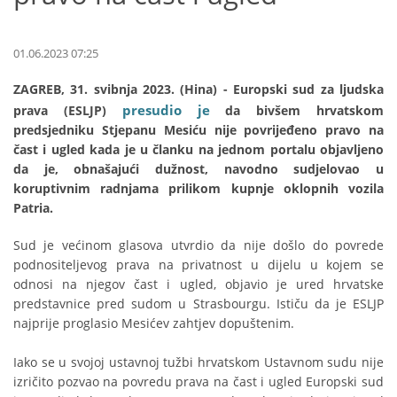
01.06.2023 07:25
ZAGREB, 31. svibnja 2023. (Hina) - Europski sud za ljudska
presudio je
prava (ESLJP)
da bivšem hrvatskom
predsjedniku Stjepanu Mesiću nije povrijeđeno pravo na
čast i ugled kada je u članku na jednom portalu objavljeno
da je, obnašajući dužnost, navodno sudjelovao u
koruptivnim radnjama prilikom kupnje oklopnih vozila
Patria.
Sud je većinom glasova utvrdio da nije došlo do povrede
podnositeljevog prava na privatnost u dijelu u kojem se
odnosi na njegov čast i ugled, objavio je ured hrvatske
predstavnice pred sudom u Strasbourgu. Ističu da je ESLJP
najprije proglasio Mesićev zahtjev dopuštenim.
Iako se u svojoj ustavnoj tužbi hrvatskom Ustavnom sudu nije
izričito pozvao na povredu prava na čast i ugled Europski sud