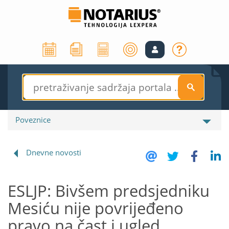
S
Poveznice
Dnevne novosti
ESLJP: Bivšem predsjedniku
Mesiću nije povrijeđeno
pravo na čast i ugled