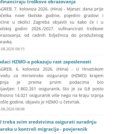
ufinanciraju troškove obrazovanja
GREB, 7. kolovoza 2026. (Hina) - Mjesec dana prije
očetka nove školske godine, pojedini gradovi i
pćine u okolici Zagreba objavili su kako će i u
kolskoj godini 2026./2027. sufinancirati troškove
brazovanja, od radnih bilježnica do produženog
oravka.
.08.2026 08:15
odaci HZMO-a pokazuju rast zaposlenosti
AGREB, 6. kolovoza 2026. (Hina) - U Hrvatskom
avodu za mirovinsko osiguranje (HZMO) krajem
rpnja je prema prvim podacima bio
ijavljen 1.802.261 osiguranik, što je za 0,8 posto
dnosno 14.021 osiguranik više nego na kraju srpnja
ošle godine, objavio je HZMO u četvrtak.
.08.2026 08:08
U treba svim sredstvima osigurati suradnju
aroka u kontroli migracija - povjerenik