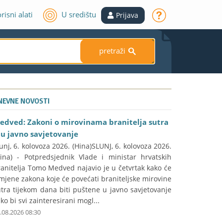
risni alati
U središtu
Prijava
pretraži
S
NEVNE NOVOSTI
edved: Zakoni o mirovinama branitelja sutra
du javno savjetovanje
unj, 6. kolovoza 2026. (Hina)SLUNJ, 6. kolovoza 2026.
Hina) - Potpredsjednik Vlade i ministar hrvatskih
anitelja Tomo Medved najavio je u četvrtak kako će
mjene zakona koje će povećati braniteljske mirovine
tra tijekom dana biti puštene u javno savjetovanje
ko bi svi zainteresirani mogl...
.08.2026 08:30