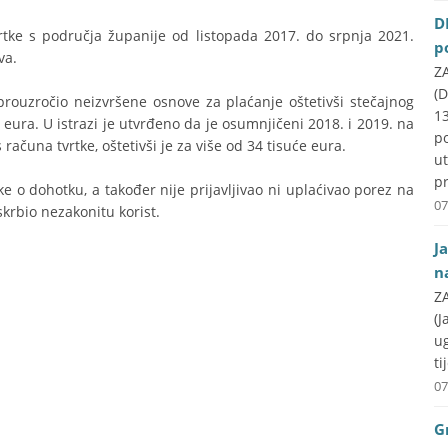
D
rtke s područja županije od listopada 2017. do srpnja 2021.
p
va.
ZA
(D
rouzročio neizvršene osnove za plaćanje oštetivši stečajnog
1
eura. U istrazi je utvrđeno da je osumnjičeni 2018. i 2019. na
p
čuna tvrtke, oštetivši je za više od 34 tisuće eura.
u
pr
e o dohotku, a također nije prijavljivao ni uplaćivao porez na
07
skrbio nezakonitu korist.
J
n
ZA
(J
u
ti
07
G