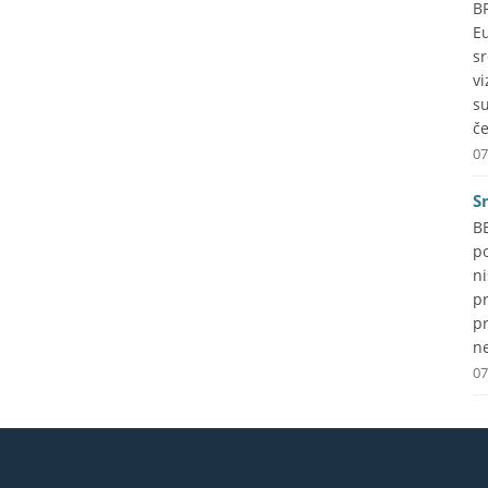
B
Eu
s
vi
s
če
07
S
B
p
ni
p
pr
ne
07