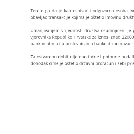
Terete ga da je kao osnivač i odgovorna osoba tv
obavljao transakcije kojima je oštetio imovinu društ
Umanjivanjem vrijednosti društva osumnjičeni je p
vjerovnika Republike Hrvatske za iznos iznad 22000 
bankomatima i u poslovnicama banke dizao novac s ra
Za ostvarenu dobit nije dao točne i potpune podatk
dohodak čime je oštetio državni proračun i sebi pri