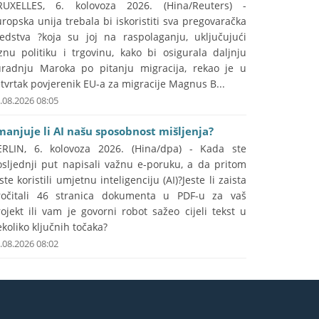
RUXELLES, 6. kolovoza 2026. (Hina/Reuters) -
ropska unija trebala bi iskoristiti sva pregovaračka
redstva ?koja su joj na raspolaganju, uključujući
znu politiku i trgovinu, kako bi osigurala daljnju
uradnju Maroka po pitanju migracija, rekao je u
tvrtak povjerenik EU-a za migracije Magnus B...
.08.2026 08:05
manjuje li AI našu sposobnost mišljenja?
ERLIN, 6. kolovoza 2026. (Hina/dpa) - Kada ste
osljednji put napisali važnu e-poruku, a da pritom
ste koristili umjetnu inteligenciju (AI)?Jeste li zaista
ročitali 46 stranica dokumenta u PDF-u za vaš
ojekt ili vam je govorni robot sažeo cijeli tekst u
koliko ključnih točaka?
.08.2026 08:02