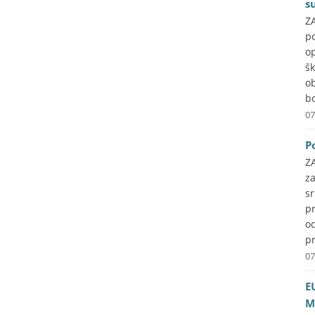
s
ZA
p
o
š
o
b
07
P
Z
z
s
pr
o
pr
07
E
M