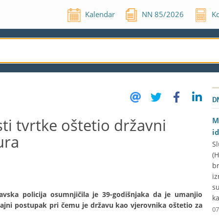
Kalendar
NN
85
/
2026
Ko
D
i tvrtke oštetio državni
M
i
ura
Sl
(
br
iz
su
avska policija osumnjičila je 39-godišnjaka da je umanjio
ka
čajni postupak pri čemu je državu kao vjerovnika oštetio za
07