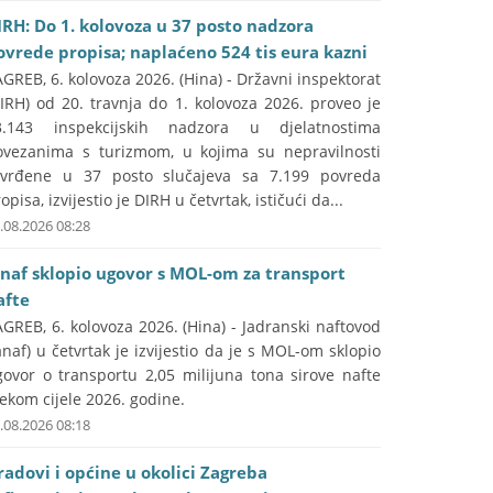
IRH: Do 1. kolovoza u 37 posto nadzora
ovrede propisa; naplaćeno 524 tis eura kazni
GREB, 6. kolovoza 2026. (Hina) - Državni inspektorat
IRH) od 20. travnja do 1. kolovoza 2026. proveo je
3.143 inspekcijskih nadzora u djelatnostima
ovezanima s turizmom, u kojima su nepravilnosti
tvrđene u 37 posto slučajeva sa 7.199 povreda
opisa, izvijestio je DIRH u četvrtak, ističući da...
.08.2026 08:28
anaf sklopio ugovor s MOL-om za transport
afte
GREB, 6. kolovoza 2026. (Hina) - Jadranski naftovod
anaf) u četvrtak je izvijestio da je s MOL-om sklopio
govor o transportu 2,05 milijuna tona sirove nafte
jekom cijele 2026. godine.
.08.2026 08:18
radovi i općine u okolici Zagreba