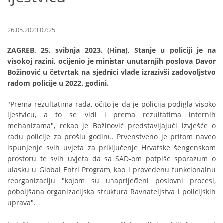
26.05.2023 07:25
ZAGREB, 25. svibnja 2023. (Hina), Stanje u policiji je na
visokoj razini, ocijenio je ministar unutarnjih poslova Davor
Božinović u četvrtak na sjednici vlade izrazivši zadovoljstvo
radom policije u 2022. godini.
"Prema rezultatima rada, očito je da je policija podigla visoko
ljestvicu, a to se vidi i prema rezultatima internih
mehanizama", rekao je Božinović predstavljajući izvješće o
radu policije za prošlu godinu. Prvenstveno je pritom naveo
ispunjenje svih uvjeta za priključenje Hrvatske šengenskom
prostoru te svih uvjeta da sa SAD-om potpiše sporazum o
ulasku u Global Entri Program, kao i provedenu funkcionalnu
reorganizaciju "kojom su unaprijeđeni poslovni procesi,
poboljšana organizacijska struktura Ravnateljstva i policijskih
uprava".