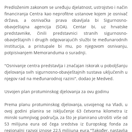
Predloženim zakonom se uređuju djelatnost, ustrojstvo i način
financiranja Centra kao neprofitne ustanove kojem je osnivač
država, a osnivačka prava obavljala bi Sigurnosno-
obavještajna agencija (SOA). Centar bi, uz hrvatske
predstavnike, činili predstavnici stranih sigurnosno-
obavještajnih i drugih odgovarajućih službi te međunarodnih
institucija, a pristupale bi mu, po njegovom osnivanju,
potpisivanjem Memoranduma o suradnji.
"Osnivanje centra predstavlja i značajan iskorak u poboljšanju
djelovanja svih sigurnosno-obavještajnih sustava uključenih u
njegov rad na međunarodnoj razini", dodao je Medved.
Usvojen plan protuminskog djelovanja za ovu godinu
Prema planu protuminskog djelovanja, usvojenog na Vladi, u
ovoj godini planira se isključenje 63 četvorna kilometra iz
minski sumnjivog područja, za što je planirano utrošiti više od
53 milijuna eura od čega sredstva iz Europskog fonda za
regionalni razvoj iznose 22,5 milijuna eura."Također, nastavlja