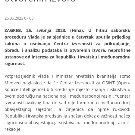
26.05.2023 07:05
ZAGREB, 25. svibnja 2023. (Hina), U hitnu saborsku
proceduru Vlada je sa sjednice u četvrtak uputila prijedlog
zakona o osnivanju Centra izvrsnosti za prikupljanje,
obradu i analizu podataka iz otvorenih izvora, neprofitne
ustanove od interesa za Republiku Hrvatsku i međunarodnu
sigurnost.
Potpredsjednik Vlade i ministar hrvatskih branitelja Tomo
Medved naglasio je da će Centar izvrsnosti za OSINT (Open-
Source Intelligence) biti središnje mjesto znanja i iskustva u
ovom području na nacionalnoj i međunarodnoj razini. "Centar
izvrsnosti ovakvog tipa do sad nije formiran u međunarodnoj
obavještajnoj zajednici, a činjenica da njime rukovodi
Republika Hrvatska predstavlja snažan dokaz o važnosti našeg
sigurnosno-obavještajnog sustava na međunarodnoj razini",
rekao je.