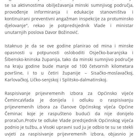
se sa aktivnostima obilježavanja minski sumnjivog područja,
provođenje informiranja i edukacije stanovništva i
kontinuirani preventivni angažman inspekcije za protuminsko
djelovanje", rekao je potpredsjednik Vlade i ministar
unutarnjih poslova Davor Božinović.
Istaknuo je da se ove godine planirao od mina i minske
opasnosti u potpunosti osloboditi Osječko-baranjska i
Šibensko-kninska županija, tako da minski sumnjivo područje
na kraju godine bude manje od 100 četvornih kilometara
površine, i to u četiri županije – Sisačko-moslavačkoj,
Karlovačkoj, Ličko-senjskoj i Splitsko-dalmatinskoj.
Raspisivanje prijevremenih izbora za Općinsko vijeće
ČemincaVlada je donijela i odluku o raspisivanju
prijevremenih izbora za članove Općinskog vijeća Općine
Čeminac koje je raspušteno budući da nije donijelo
proračun.Protiv te odluke Vlade predsjednik Općinskog vijeća
podnio je tužbu, a Visoki upravni sud ju je odbio te su se stekli
uvjeti za raspisivanje prijevremenih izbora, objasnio je