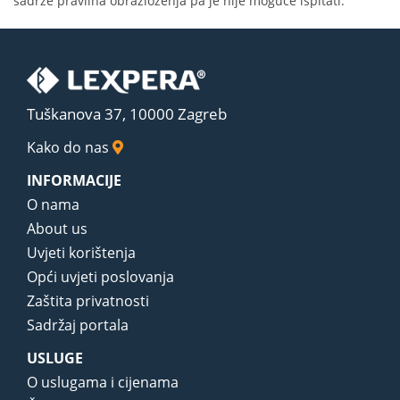
sadrže pravilna obrazloženja pa je nije moguće ispitati.
Tuškanova 37, 10000 Zagreb
Kako do nas
INFORMACIJE
O nama
About us
Uvjeti korištenja
Opći uvjeti poslovanja
Zaštita privatnosti
Sadržaj portala
USLUGE
O uslugama i cijenama