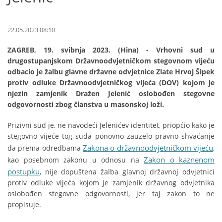
22.05.2023 08:10
ZAGREB, 19. svibnja 2023. (Hina) - Vrhovni sud u
drugostupanjskom Državnoodvjetničkom stegovnom vijeću
odbacio je žalbu glavne državne odvjetnice Zlate Hrvoj Šipek
protiv odluke Državnoodvjetničkog vijeća (DOV) kojom je
njezin zamjenik Dražen Jelenić oslobođen stegovne
odgovornosti zbog članstva u masonskoj loži.
Prizivni sud je, ne navodeći Jelenićev identitet, priopćio kako je
stegovno vijeće tog suda ponovno zauzelo pravno shvaćanje
Zakona o državnoodvjetničkom vijeću
da prema odredbama
,
Zakon o kaznenom
kao posebnom zakonu u odnosu na
postupku
, nije dopuštena žalba glavnoj državnoj odvjetnici
protiv odluke vijeća kojom je zamjenik državnog odvjetnika
oslobođen stegovne odgovornosti, jer taj zakon to ne
propisuje.