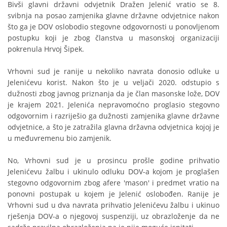
Bivši glavni državni odvjetnik Dražen Jelenić vratio se 8.
svibnja na posao zamjenika glavne državne odvjetnice nakon
što ga je DOV oslobodio stegovne odgovornosti u ponovljenom
postupku koji je zbog članstva u masonskoj organizaciji
pokrenula Hrvoj Šipek.
Vrhovni sud je ranije u nekoliko navrata donosio odluke u
Jelenićevu korist. Nakon što je u veljači 2020. odstupio s
dužnosti zbog javnog priznanja da je član masonske lože, DOV
je krajem 2021. Jelenića nepravomoćno proglasio stegovno
odgovornim i razriješio ga dužnosti zamjenika glavne državne
odvjetnice, a što je zatražila glavna državna odvjetnica kojoj je
u međuvremenu bio zamjenik.
No, Vrhovni sud je u prosincu prošle godine prihvatio
Jelenićevu žalbu i ukinulo odluku DOV-a kojom je proglašen
stegovno odgovornim zbog afere 'mason' i predmet vratio na
ponovni postupak u kojem je Jelenić oslobođen. Ranije je
Vrhovni sud u dva navrata prihvatio Jelenićevu žalbu i ukinuo
rješenja DOV-a o njegovoj suspenziji, uz obrazloženje da ne