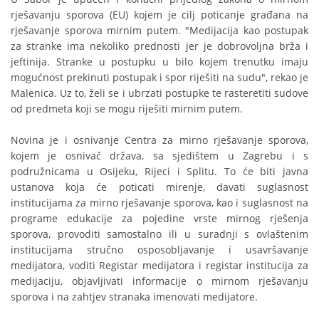
rješavanju sporova (EU) kojem je cilj poticanje građana na
rješavanje sporova mirnim putem. "Medijacija kao postupak
za stranke ima nekoliko prednosti jer je dobrovoljna brža i
jeftinija. Stranke u postupku u bilo kojem trenutku imaju
mogućnost prekinuti postupak i spor riješiti na sudu", rekao je
Malenica. Uz to, želi se i ubrzati postupke te rasteretiti sudove
od predmeta koji se mogu riješiti mirnim putem.
Novina je i osnivanje Centra za mirno rješavanje sporova,
kojem je osnivač država, sa sjedištem u Zagrebu i s
podružnicama u Osijeku, Rijeci i Splitu. To će biti javna
ustanova koja će poticati mirenje, davati suglasnost
institucijama za mirno rješavanje sporova, kao i suglasnost na
programe edukacije za pojedine vrste mirnog rješenja
sporova, provoditi samostalno ili u suradnji s ovlaštenim
institucijama stručno osposobljavanje i usavršavanje
medijatora, voditi Registar medijatora i registar institucija za
medijaciju, objavljivati informacije o mirnom rješavanju
sporova i na zahtjev stranaka imenovati medijatore.