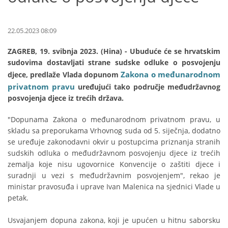
22.05.2023 08:09
ZAGREB, 19. svibnja 2023. (Hina) - Ubuduće će se hrvatskim
sudovima dostavljati strane sudske odluke o posvojenju
Zakona o međunarodnom
djece, predlaže Vlada dopunom
privatnom pravu
uređujući tako područje međudržavnog
posvojenja djece iz trećih država.
"Dopunama Zakona o međunarodnom privatnom pravu, u
skladu sa preporukama Vrhovnog suda od 5. siječnja, dodatno
se uređuje zakonodavni okvir u postupcima priznanja stranih
sudskih odluka o međudržavnom posvojenju djece iz trećih
zemalja koje nisu ugovornice Konvencije o zaštiti djece i
suradnji u vezi s međudržavnim posvojenjem", rekao je
ministar pravosuđa i uprave Ivan Malenica na sjednici Vlade u
petak.
Usvajanjem dopuna zakona, koji je upućen u hitnu saborsku