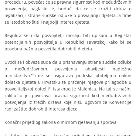
proceduru, povećat će se pravna sigurnost kod međudržavnih
posvojenja, naglasio je, budući da će se tražiti dokaz o
legalizaciji strane sudske odluke o posvajanju djeteta, a time
se istodobno štiti i najbolji interes djeteta.
Regulira se i da posvojitelji moraju biti upisani u Registar
potencijalnih posvojitelja u Republici Hrvatskoj kako bi se
posebna pažnja posvetila dobrobiti djeteta.
Uvodi se i obveza suda da u priznavanju strane sudske odluke
o međudržavnom posvojenju obavijesti nadležno
ministarstvo."Time se osigurava podrška obiteljima nakon
dolaska djeteta u Hrvatsku te praćenje njegove prilagodbe u
posvojiteljskoj obitelji", istaknuo je Malenica. Na taj se način,
zaključio je, povećava pravna sigurnost kod međudržavnih
posvojenja iz trećih država koje nisu ugovornice Konvencije
radi zaštite dobrobiti interesa djece.
Konačni prijedlog zakona o mirnom rješavanju sporova
U Sabor je upućen i konačni prijedlog zakona o mirnom