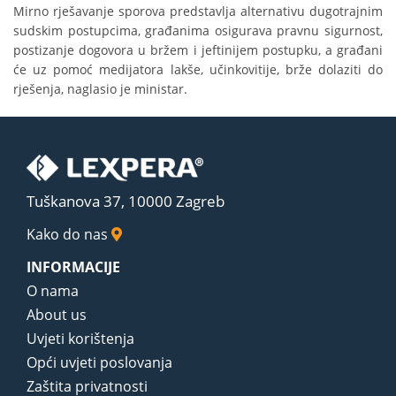
Mirno rješavanje sporova predstavlja alternativu dugotrajnim
sudskim postupcima, građanima osigurava pravnu sigurnost,
postizanje dogovora u bržem i jeftinijem postupku, a građani
će uz pomoć medijatora lakše, učinkovitije, brže dolaziti do
rješenja, naglasio je ministar.
Tuškanova 37, 10000 Zagreb
Kako do nas
INFORMACIJE
O nama
About us
Uvjeti korištenja
Opći uvjeti poslovanja
Zaštita privatnosti