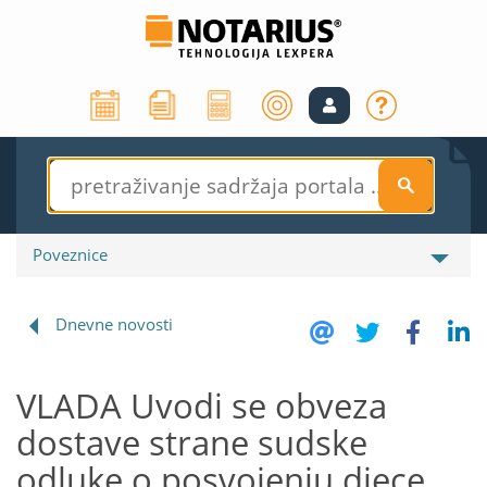
S
Poveznice
Dnevne novosti
VLADA Uvodi se obveza
dostave strane sudske
odluke o posvojenju djece