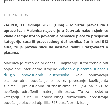
12.05.2023 06:36
ZAGREB, 11. svibnja 2023. (Hina) - Ministar pravosuđa i
uprave Ivan Malenica najavio je u četvrtak nakon sjednice
Vlade osampostotno povećanje osnovice plaće za prosječnu
kategoriju suca ili pravosudnog dužnosnika, što iznosi 513
eura, te je pozvao suce da nastave raditi i razgovarati o
plaćama.
Malenica je rekao da bi danas ili najkasnije sutra trebale biti
Zakona o plaćama sudaca i
objavljene interventne izmjene
drugih pravosudnih dužnosnika
koje obuhvaćaju
osampostotno povećanje osnovice, povećanje koeficijenta
sucima i pravosudnim dužnosnicima sa 3,54 na 4,21 te
uvođenju određenih materijalnih prava. ''To za prosječnu
kategoriju suca ili pravosudnog dužnosnika predstavlja
povećanje plaće od otprilike 513 eura'', precizirao je.