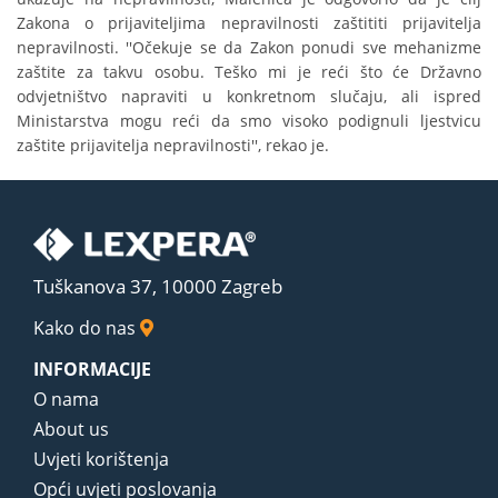
Zakona o prijaviteljima nepravilnosti zaštititi prijavitelja
nepravilnosti. ''Očekuje se da Zakon ponudi sve mehanizme
zaštite za takvu osobu. Teško mi je reći što će Državno
odvjetništvo napraviti u konkretnom slučaju, ali ispred
Ministarstva mogu reći da smo visoko podignuli ljestvicu
zaštite prijavitelja nepravilnosti'', rekao je.
Tuškanova 37, 10000 Zagreb
Kako do nas
INFORMACIJE
O nama
About us
Uvjeti korištenja
Opći uvjeti poslovanja