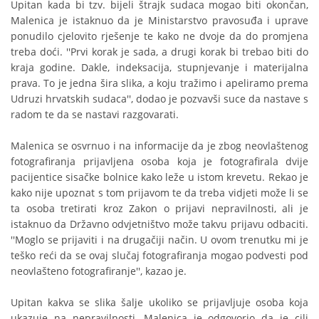
Upitan kada bi tzv. bijeli štrajk sudaca mogao biti okončan,
Malenica je istaknuo da je Ministarstvo pravosuđa i uprave
ponudilo cjelovito rješenje te kako ne dvoje da do promjena
treba doći. ''Prvi korak je sada, a drugi korak bi trebao biti do
kraja godine. Dakle, indeksacija, stupnjevanje i materijalna
prava. To je jedna šira slika, a koju tražimo i apeliramo prema
Udruzi hrvatskih sudaca'', dodao je pozvavši suce da nastave s
radom te da se nastavi razgovarati.
Malenica se osvrnuo i na informacije da je zbog neovlaštenog
fotografiranja prijavljena osoba koja je fotografirala dvije
pacijentice sisačke bolnice kako leže u istom krevetu. Rekao je
kako nije upoznat s tom prijavom te da treba vidjeti može li se
ta osoba tretirati kroz Zakon o prijavi nepravilnosti, ali je
istaknuo da Državno odvjetništvo može takvu prijavu odbaciti.
''Moglo se prijaviti i na drugačiji način. U ovom trenutku mi je
teško reći da se ovaj slučaj fotografiranja mogao podvesti pod
neovlašteno fotografiranje'', kazao je.
Upitan kakva se slika šalje ukoliko se prijavljuje osoba koja
ukazuje na nepravilnosti, Malenica je odgovorio da je cilj