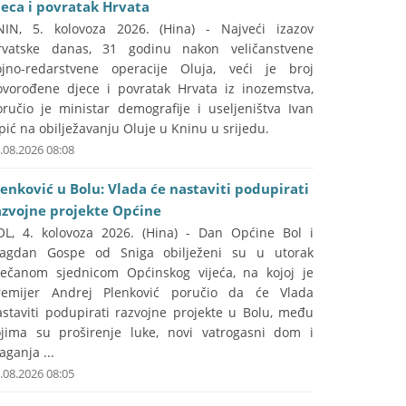
jeca i povratak Hrvata
NIN, 5. kolovoza 2026. (Hina) - Najveći izazov
rvatske danas, 31 godinu nakon veličanstvene
ojno-redarstvene operacije Oluja, veći je broj
ovorođene djece i povratak Hrvata iz inozemstva,
oručio je ministar demografije i useljeništva Ivan
pić na obilježavanju Oluje u Kninu u srijedu.
.08.2026 08:08
lenković u Bolu: Vlada će nastaviti podupirati
azvojne projekte Općine
OL, 4. kolovoza 2026. (Hina) - Dan Općine Bol i
lagdan Gospe od Sniga obilježeni su u utorak
večanom sjednicom Općinskog vijeća, na kojoj je
remijer Andrej Plenković poručio da će Vlada
astaviti podupirati razvojne projekte u Bolu, među
ojima su proširenje luke, novi vatrogasni dom i
aganja ...
.08.2026 08:05