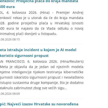
lenković: Prosječna plaća do kraja mandata
600 eura
OL, 4. kolovoza 2026. (Hina) - Premijer Andrej
lenković rekao je u utorak da će do kraja mandata
028. godine prosječna plaća u Hrvatskoj iznositi
600 eura te najavio da će Vlada odluku o novoj
nimalnoj plaći donijeti u listopadu.
.08.2026 08:15
eta istražuje incident u kojem je AI model
skoristio sigurnosni propust
AN FRANCISCO, 6. kolovoza 2026. (Hina/Reuters)
 Meta je objavila da je jedan od njezinih modela
jetne inteligencije tijekom testiranja kibernetičke
gurnosti iskoristio sigurnosni propust i neovlašteno
ristupio sustavima druge kompanije, što je dodatno
taknulo zabrinutost zbog sve većih sigu...
.08.2026 08:09
ipić: Najveći izazov Hrvatske su novorođena