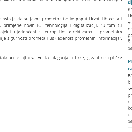
d
K
H
glasio je da su javne prometne tvrtke poput Hrvatskih cesta i
V
primjene novih ICT tehnologija i digitalizaciji. "U tom su
n
rojekti ujednačeni s europskim direktivama i prometnim
p
nje sigurnosti prometa i usklađenost prometnih informacija”,
Ši
06
aknuo je njihova velika ulaganja u brze, gigabitne optičke
P
r
B
b
s
p
n
k
ul
06