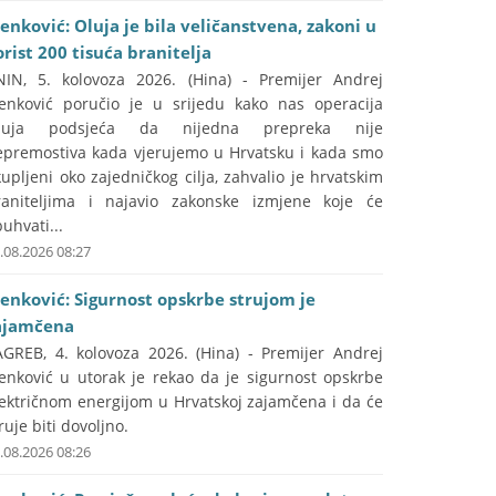
lenković: Oluja je bila veličanstvena, zakoni u
orist 200 tisuća branitelja
NIN, 5. kolovoza 2026. (Hina) - Premijer Andrej
lenković poručio je u srijedu kako nas operacija
luja podsjeća da nijedna prepreka nije
epremostiva kada vjerujemo u Hrvatsku i kada smo
upljeni oko zajedničkog cilja, zahvalio je hrvatskim
raniteljima i najavio zakonske izmjene koje će
uhvati...
.08.2026 08:27
lenković: Sigurnost opskrbe strujom je
ajamčena
AGREB, 4. kolovoza 2026. (Hina) - Premijer Andrej
lenković u utorak je rekao da je sigurnost opskrbe
lektričnom energijom u Hrvatskoj zajamčena i da će
ruje biti dovoljno.
.08.2026 08:26