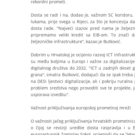
rekordni prometi.
Dosta se radi i na, dodao je, važnom 5C koridoru, 
lukama, prije svega u Rijeci, za što je koncesija d
dosta rade. "Najveći izazov pred nama je željezni
pripremamo veliki kredit sa EIB-om. To znači da
željezničke infrastrukture”, kazao je Butković.
Dobrim u Hrvatskoj je ocijenio razvoj ICT infrastru
su među boljima u Europi i važne za digitalizacije 
digitalnog društva do 2032. "ICT u zadnjih deset g
grana", smatra Butković, dodajući da se ipak treba jo
na DESI ljestvici digitalizacije, ali i pokriju rura
problem sredstva nego provoditi sve te projekte, je
usporava izvedbu".
Važnost priključivanja europskoj prometnoj mreži
O važnosti jačeg priključivanja hrvatskih prometn
o čijoj se reviziji uredbe dosta raspravlja i u 
eurozastupnik Tomislav Sokol, ocijenivši da se "Hrv