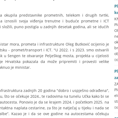
P
k
a okupila predstavnike prometnih, telekom i drugih tvrtki,
K
a iznosili svoja viđenja trenutne i buduće prometne i ICT
P
vi složili, puno postigla u zadnjih desetak godina, ali se idućih
O
n
ok
istar mora, prometa i infrastrukture Oleg Butković ocijenio je
b
ku - promet/transport i ICT. "U 2022. i s 2023. smo ostvarili
ob
ak u šengen te otvaranje Pelješkog mosta, projekta u cijelosti
06
je Hrvatska pokazala da može pripremiti i provesti velike
aknuo je ministar.
P
z
Z
P
nfrastruktura zadnjih 20 godina "dobro i uspješno odrađena",
e
u, što se očekuje 2024., te radovima na tunelu Učka kako bi se
st
h autocesta. Ponovio je da se krajem 2024. i početkom 2025. na
06
aktna naplata cestarine, za što je natječaj u tijeku i nada se
žalbe”. Kazao je i da se ove godine na autocestama očekuju