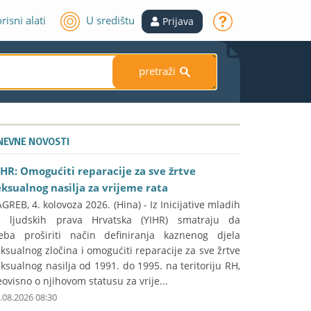
risni alati
U središtu
Prijava
pretraži
S
NEVNE NOVOSTI
IHR: Omogućiti reparacije za sve žrtve
eksualnog nasilja za vrijeme rata
GREB, 4. kolovoza 2026. (Hina) - Iz Inicijative mladih
a ljudskih prava Hrvatska (YIHR) smatraju da
reba proširiti način definiranja kaznenog djela
ksualnog zločina i omogućiti reparacije za sve žrtve
ksualnog nasilja od 1991. do 1995. na teritoriju RH,
ovisno o njihovom statusu za vrije...
.08.2026 08:30