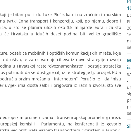
P
1
koji je bitan put i do Luke Ploče, kao i na zračnim i morskim
B
ana tvrtki Enna transport i konzorciju, koji, po njemu, dobro i
P
ca, u što se planira uložiti oko 3,5 milijarde eura i za što
2
 će Hrvatska u idućih deset godina biti veliko gradilište
1
mi
06
kture, posebice mobilnih i optičkih komunikacijskih mreža, koje
u društvu, te za ostvarenje ciljeva iz nove strategije razvoja
M
odina u Hrvatskoj raste 'dvoznamenkasto' i postaje strateška
i
š potruditi da se dostigne cilj iz te strategije tj. prosjek EU-a
S
lna područja brzim mrežama i internetom”. Poručio je i da "nisu
-
r uvijek ima dosta žalbi i prigovora iz raznih izvora, što sve
um
si
p
po
06
ica europskim prometnicama i transeuropskoj prometnoj mreži,
Europskoj komisiji i Parlamentu, na konferenciji je govorio
Š
atska već profilirala važnim transportnim čvorištem u Europi”,