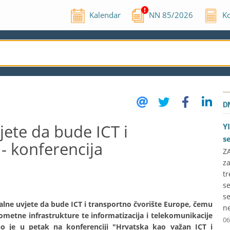
Kalendar
NN
85
/
2026
Ko
D
jete da bude ICT i
Y
s
- konferencija
ZA
z
t
se
se
ealne uvjete da bude ICT i transportno čvorište Europe, čemu
ne
ometne infrastrukture te informatizacija i telekomunikacije
06
 je u petak na konferenciji "Hrvatska kao važan ICT i