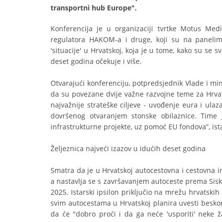
transportni hub Europe".
Konferencija je u organizaciji tvrtke Motus Medi
regulatora HAKOM-a i druge, koji su na panelim
'situacije' u Hrvatskoj, koja je u tome, kako su se s
deset godina očekuje i više.
Otvarajući konferenciju, potpredsjednik Vlade i min
da su povezane dvije važne razvojne teme za Hrvats
najvažnije strateške ciljeve - uvođenje eura i ulaz
dovršenog otvaranjem stonske obilaznice. Time 
infrastrukturne projekte, uz pomoć EU fondova”, ist
Željeznica najveći izazov u idućih deset godina
Smatra da je u Hrvatskoj autocestovna i cestovna i
a nastavlja se s završavanjem autoceste prema Sisk
2025. Istarski ipsilon priključio na mrežu hrvatski
svim autocestama u Hrvatskoj planira uvesti beskont
da će "dobro proći i da ga neće 'usporiti' neke 