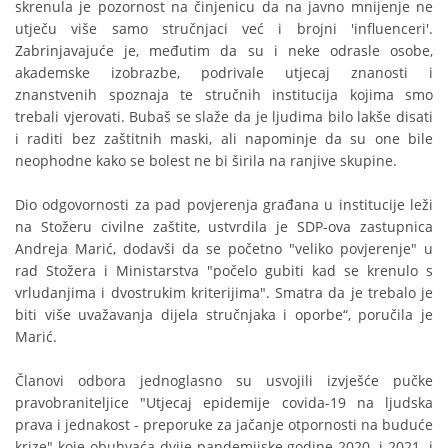
skrenula je pozornost na činjenicu da na javno mnijenje ne
utječu više samo stručnjaci već i brojni 'influenceri'.
Zabrinjavajuće je, međutim da su i neke odrasle osobe,
akademske izobrazbe, podrivale utjecaj znanosti i
znanstvenih spoznaja te stručnih institucija kojima smo
trebali vjerovati. Bubaš se slaže da je ljudima bilo lakše disati
i raditi bez zaštitnih maski, ali napominje da su one bile
neophodne kako se bolest ne bi širila na ranjive skupine.
Dio odgovornosti za pad povjerenja građana u institucije leži
na Stožeru civilne zaštite, ustvrdila je SDP-ova zastupnica
Andreja Marić, dodavši da se početno "veliko povjerenje" u
rad Stožera i Ministarstva "počelo gubiti kad se krenulo s
vrludanjima i dvostrukim kriterijima". Smatra da je trebalo je
biti više uvažavanja dijela stručnjaka i oporbe“, poručila je
Marić.
Članovi odbora jednoglasno su usvojili izvješće pučke
pravobraniteljice "Utjecaj epidemije covida-19 na ljudska
prava i jednakost - preporuke za jačanje otpornosti na buduće
krize" koje obuhvaća dvije pandemijske godine 2020. i 2021. i