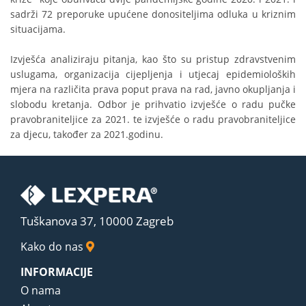
sadrži 72 preporuke upućene donositeljima odluka u kriznim
situacijama.
Izvješća analiziraju pitanja, kao što su pristup zdravstvenim
uslugama, organizacija cijepljenja i utjecaj epidemioloških
mjera na različita prava poput prava na rad, javno okupljanja i
slobodu kretanja. Odbor je prihvatio izvješće o radu pučke
pravobraniteljice za 2021. te izvješće o radu pravobraniteljice
za djecu, također za 2021.godinu.
Tuškanova 37, 10000 Zagreb
Kako do nas
INFORMACIJE
O nama