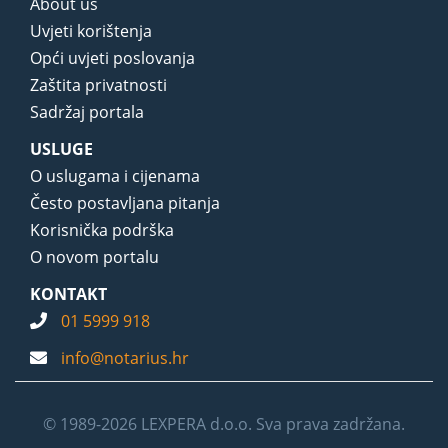
About us
Uvjeti korištenja
Opći uvjeti poslovanja
Zaštita privatnosti
Sadržaj portala
USLUGE
O uslugama i cijenama
Često postavljana pitanja
Korisnička podrška
O novom portalu
KONTAKT
01 5999 918
info@notarius.hr
© 1989-2026 LEXPERA d.o.o. Sva prava zadržana.