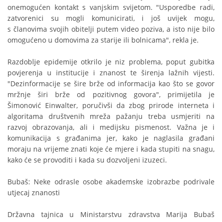
onemogućen kontakt s vanjskim svijetom. "Usporedbe radi,
zatvorenici su mogli komunicirati, i još uvijek mogu,
s članovima svojih obitelji putem video poziva, a isto nije bilo
omogućeno u domovima za starije ili bolnicama", rekla je.
Razdoblje epidemije otkrilo je niz problema, poput gubitka
povjerenja u institucije i znanost te širenja lažnih vijesti.
"Dezinformacije se šire brže od informacija kao što se govor
mržnje širi brže od pozitivnog govora", primijetila je
Šimonović Einwalter, poručivši da zbog prirode interneta i
algoritama društvenih mreža pažanju treba usmjeriti na
razvoj obrazovanja, ali i medijsku pismenost. Važna je i
komunikacija s građanima jer, kako je naglasila građani
moraju na vrijeme znati koje će mjere i kada stupiti na snagu,
kako će se provoditi i kada su dozvoljeni izuzeci.
Bubaš: Neke odrasle osobe akademske izobrazbe podrivale
utjecaj znanosti
Državna tajnica u Ministarstvu zdravstva Marija Bubaš