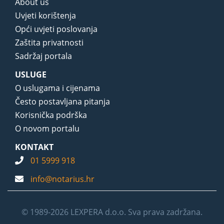
About us
Uvjeti korištenja
Opći uvjeti poslovanja
Zaštita privatnosti
Sadržaj portala
USLUGE
O uslugama i cijenama
Često postavljana pitanja
Korisnička podrška
O novom portalu
KONTAKT
01 5999 918
info@notarius.hr
© 1989-2026 LEXPERA d.o.o. Sva prava zadržana.