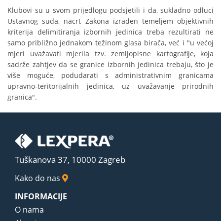
Klubovi su u svom prijedlogu podsjetili i da, sukladno odluci
Ustavnog suda, nacrt Zakona izrađen temeljem objektivnih
kriterija delimitiranja izbornih jedinica treba rezultirati ne
samo približno jednakom težinom glasa birača, već i "u većoj
mjeri uvažavati mjerila tzv. zemljopisne kartografije, koja
sadrže zahtjev da se granice izbornih jedinica trebaju, što je
više moguće, podudarati s administrativnim granicama
upravno-teritorijalnih jedinica, uz uvažavanje prirodnih
granica".
Tuškanova 37, 10000 Zagreb
Kako do nas
INFORMACIJE
O nama