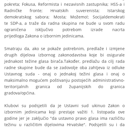
pokreta; Fokusa, Reformista i nezavisnih zastupnika; HSS-a i
Radničke fronte; Hrvatskih suverenista; Istarskog
demokratskog sabora; Mosta; Možemo!; Socijaldemokrati
te SDP-a, a traže da radna skupina ne bude u svom radu
ograničena isključivo potrebom izrade nacrta
prijedloga Zakona o izbornim jedinicama.
Smatraju da, ako se pokaže potrebnim, predlaže i izmjene
drugih dijelova izbornog zakonodavstva koje bi osigurale
jednakost težine glasa birača.Također, predlažu da cilj rada
radne skupine bude da se zadovolje oba zahtjeva iz odluke
Ustavnog suda - onaj o jednakoj težini glasa i onaj o
maksimalno mogućem poštivanju postojećih administrativno­
teritorijalnih granica od županijskih do granica
gradova/općina.
Klubovi su podsjetili da je Ustavni sud ukinuo Zakon o
izbornim jedinicama koji prestaje važiti 1. listopada ove
godine jer je zaključio "da ustavno pravo glasa ima različitu
težinu u različitim dijelovima Hrvatske". Podsjetili su i da