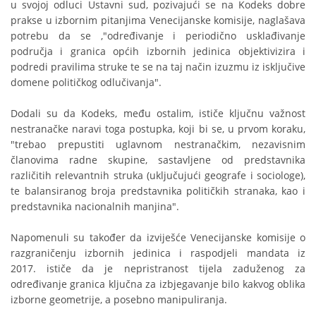
u svojoj odluci Ustavni sud, pozivajući se na Kodeks dobre
prakse u izbornim pitanjima Venecijanske komisije, naglašava
potrebu da se ,"određivanje i periodično usklađivanje
područja i granica općih izbornih jedinica objektivizira i
podredi pravilima struke te se na taj način izuzmu iz isključive
domene političkog odlučivanja".
Dodali su da Kodeks, među ostalim, ističe ključnu važnost
nestranačke naravi toga postupka, koji bi se, u prvom koraku,
"trebao prepustiti uglavnom nestranačkim, nezavisnim
članovima radne skupine, sastavljene od predstavnika
različitih relevantnih struka (uključujući geografe i sociologe),
te balansiranog broja predstavnika političkih stranaka, kao i
predstavnika nacionalnih manjina".
Napomenuli su također da izviješće Venecijanske komisije o
razgraničenju izbornih jedinica i raspodjeli mandata iz
2017. ističe da je nepristranost tijela zaduženog za
određivanje granica ključna za izbjegavanje bilo kakvog oblika
izborne geometrije, a posebno manipuliranja.