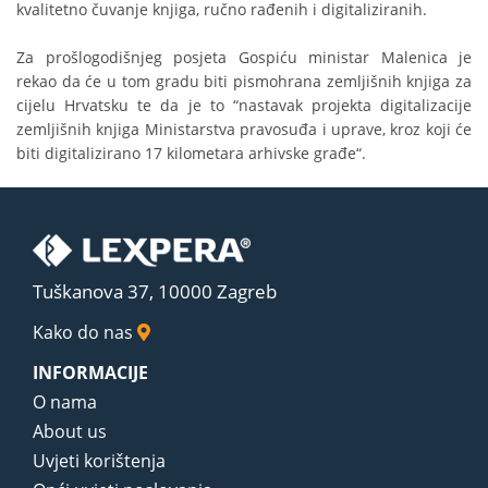
kvalitetno čuvanje knjiga, ručno rađenih i digitaliziranih.
Za prošlogodišnjeg posjeta Gospiću ministar Malenica je
rekao da će u tom gradu biti pismohrana zemljišnih knjiga za
cijelu Hrvatsku te da je to “nastavak projekta digitalizacije
zemljišnih knjiga Ministarstva pravosuđa i uprave, kroz koji će
biti digitalizirano 17 kilometara arhivske građe“.
Tuškanova 37, 10000 Zagreb
Kako do nas
INFORMACIJE
O nama
About us
Uvjeti korištenja