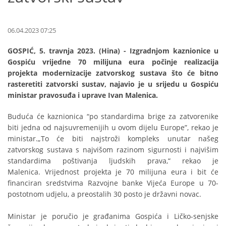
06.04.2023 07:25
GOSPIĆ, 5. travnja 2023. (Hina) - Izgradnjom kaznionice u
Gospiću vrijedne 70 milijuna eura počinje realizacija
projekta modernizacije zatvorskog sustava što će bitno
rasteretiti zatvorski sustav, najavio je u srijedu u Gospiću
ministar pravosuđa i uprave Ivan Malenica.
Buduća će kaznionica “po standardima brige za zatvorenike
biti jedna od najsuvremenijih u ovom dijelu Europe”, rekao je
ministar.„To će biti najstroži kompleks unutar našeg
zatvorskog sustava s najvišom razinom sigurnosti i najvišim
standardima poštivanja ljudskih prava,“ rekao je
Malenica. Vrijednost projekta je 70 milijuna eura i bit će
financiran sredstvima Razvojne banke Vijeća Europe u 70-
postotnom udjelu, a preostalih 30 posto je državni novac.
Ministar je poručio je građanima Gospića i Ličko-senjske