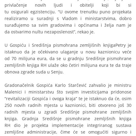
privlačenje novih ljudi i obitelji koji bi si
tu osigurali egzistenciju. “U ovome trenutku puno projekata
realiziramo u suradnji s Vladom i ministarstvima, dobro
surađujemo sa svim gradovima i općinama i želja nam je
da ostvarimo nultu nezaposlenost”, rekao je.
U Gospiću i Središnja pismohrana zemljišnih knjigaPetry je
istaknuo da je očekivano ulaganje u novu kaznionicu veće
od 70 milijuna eura, da se u gradnju Središnje pismohrane
zemljišnih knjiga RH ulaže oko četiri milijuna eura te da traje
obnova zgrade suda u Senju.
Gradonačelnik Gospića Karlo Starčević zahvalio je ministru
Malenici i ministarstvu što svojim investicijama pridonose
“revitalizaciji Gospića i ovoga kraja” te je istaknuo da će, osim
250 novih radnih mjesta u kaznionici, biti otvoreno još 30
radnih mjesta u zgradi Središnje pismohrane zemljišnih
knjiga. Gradnja Središnje pismohrane zemljišnih knjiga
RH dio je projekta implementacije integriranog sustava
zemljišne administracije, čime će se omogućiti sigurno i