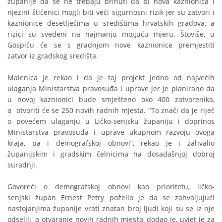
županije da se ne trebaju brinuti da bi nova kaznionica i
njezini štićenici mogli biti veći sigurnosni rizik jer su zatvori i
kaznionice desetljećima u središtima hrvatskih gradova, a
rizici su svedeni na najmanju moguću mjeru. Štoviše, u
Gospiću će se s gradnjom nove kaznionice premjestiti
zatvor iz gradskog središta.
Malenica je rekao i da je taj projekt jedno od najvećih
ulaganja Ministarstva pravosuđa i uprave jer je planirano da
u novoj kaznionici bude smješteno oko 400 zatvorenika,
a otvoriti će se 250 novih radnih mjesta. "To znači da je riječ
o povećem ulaganju u Ličko-senjsku županiju i doprinos
Ministarstva pravosuđa i uprave ukupnom razvoju ovoga
kraja, pa i demografskoj obnovi”, rekao je i zahvalio
županijskim i gradskim čelnicima na dosadašnjoj dobroj
suradnji.
Govoreći o demografskoj obnovi kao prioritetu, ličko-
senjski župan Ernest Petry poželio je da se zahvaljujući
nastojanjima županije vrati znatan broj ljudi koji su se iz nje
odselili, a otvaranje novih radnih mjesta, dodao je, uvjet je za